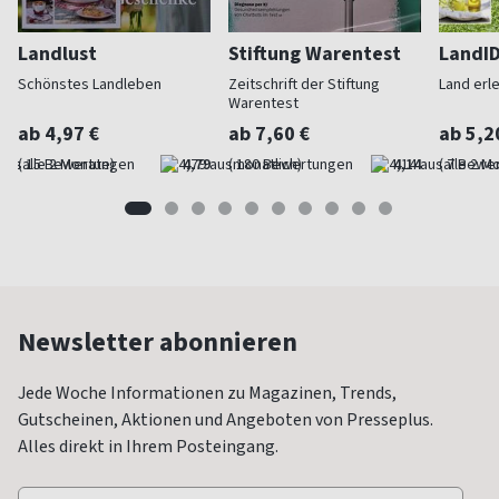
Landlust
Stiftung Warentest
LandI
Schönstes Landleben
Zeitschrift der Stiftung
Land erl
Warentest
ab 4,97 €
ab 7,60 €
ab 5,2
(alle 2 Monate)
4,79
(monatlich)
4,14
(alle 2 M
Newsletter abonnieren
Jede Woche Informationen zu Magazinen, Trends,
Gutscheinen, Aktionen und Angeboten von Presseplus.
Alles direkt in Ihrem Posteingang.