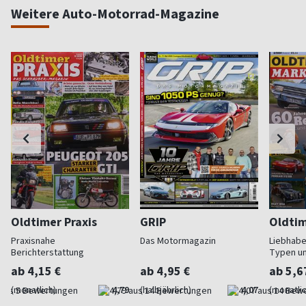
Weitere Auto-Motorrad-Magazine
Oldtimer Praxis
GRIP
Oldtim
Praxisnahe
Das Motormagazin
Liebhabe
Berichterstattung
Typen u
ab 4,15 €
ab 4,95 €
ab 5,6
(monatlich)
4,79
(halbjährlich)
4,07
(monatlic