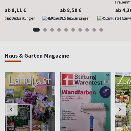
Frauenm
ab 8,11 €
ab 8,50 €
ab 4,3
(monatlich)
4,40
(8 x pro Jahr)
4,63
(vierzehn
Haus & Garten Magazine