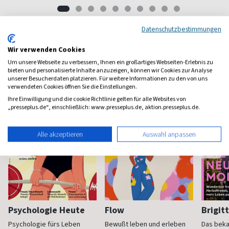
Datenschutzbestimmungen
Wir verwenden Cookies
Frauenzeitschriften
Um unsere Webseite zu verbessern, Ihnen ein großartiges Webseiten-Erlebnis zu
bieten und personalisierte Inhalte anzuzeigen, können wir Cookies zur Analyse
unserer Besucherdaten platzieren. Für weitere Informationen zu den von uns
verwendeten Cookies öffnen Sie die Einstellungen.
Ihre Einwilligung und die cookie Richtlinie gelten für alle Websites von
„presseplus.de“, einschließlich: www.presseplus.de, aktion.presseplus.de.
Alle akzeptieren
Auswahl anpassen
Psychologie Heute
Flow
Brigit
Psychologie fürs Leben
Bewußt leben und erleben
Das bek