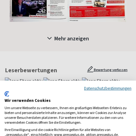
Mehr anzeigen
Leserbewertungen
Bewertung verfassen
Datenschutzbestimmungen
Raphael Sutter
Wir verwenden Cookies
Weckt Erinnerungen an gut alte Zeiten. Als man Autos noch mir
Um unsere Webseite zu verbessern, Ihnen ein großartiges Webseiten-Erlebnis zu
Werkzeug und nicht mir Laptop reparierte.
bieten und personalisierte Inhalte anzuzeigen, können wir Cookies zur Analyse
unserer Besucherdaten platzieren. Für weitere Informationen zu den von uns
verwendeten Cookies öffnen Sie die Einstellungen.
Alle Leserbewertungen anzeigen
Ihre Einwilligung und die cookie Richtlinie gelten für alle Websites von
„presseplus.de“, einschließlich: www.presseplus.de, aktion.presseplus.de.