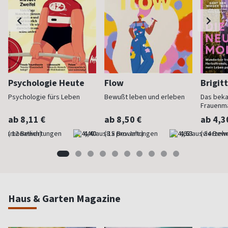
Psychologie Heute
Flow
Brigit
Psychologie fürs Leben
Bewußt leben und erleben
Das bek
Frauenm
ab 8,11 €
ab 8,50 €
ab 4,3
(monatlich)
4,40
(8 x pro Jahr)
4,63
(vierzehn
Haus & Garten Magazine