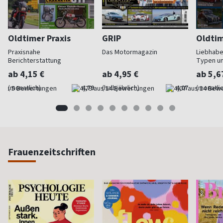
Oldtimer Praxis
GRIP
Oldtim
Praxisnahe
Das Motormagazin
Liebhabe
Berichterstattung
Typen u
ab 4,15 €
ab 4,95 €
ab 5,6
(monatlich)
4,79
(halbjährlich)
4,07
(monatlic
Frauenzeitschriften