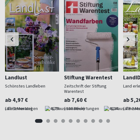
Landlust
Stiftung Warentest
LandI
Schönstes Landleben
Zeitschrift der Stiftung
Land erl
Warentest
ab 4,97 €
ab 7,60 €
ab 5,2
(alle 2 Monate)
4,79
(monatlich)
4,14
(alle 2 M