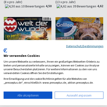
(8 x pro Jahr)
(13 x pro Jahr)
4,50
4,62
Datenschutzbestimmungen
Wir verwenden Cookies
Um unsere Webseite zu verbessern, Ihnen ein großartiges Webseiten-Erlebnis zu
bieten und personalisierte Inhalte anzuzeigen, können wir Cookies zur Analyse
unserer Besucherdaten platzieren. Für weitere Informationen zu den von uns
verwendeten Cookies öffnen Sie die Einstellungen.
Ihre Einwilligung und die cookie Richtlinie gelten für alle Websites von
„presseplus.de“, einschließlich: www.presseplus.de, aktion.presseplus.de.
Welt der Wunder
Galileo GENIAL
Entdecken und Staunen
Für neugierige Kinder
Alle akzeptieren
Auswahl anpassen
ab 5,50 €
ab 6,59 €