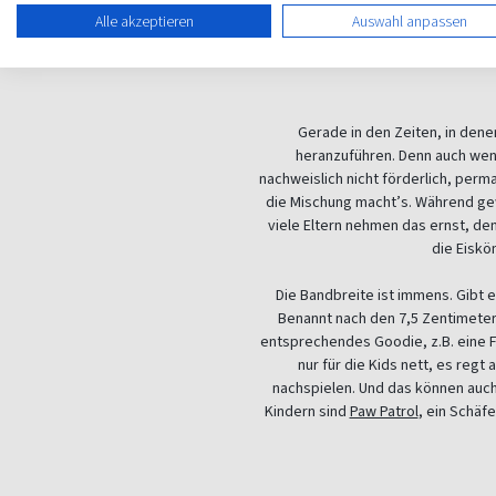
viel zu lesen. Doch lesen finden i
Alle akzeptieren
Auswahl anpassen
Gerade in den Zeiten, in dene
heranzuführen. Denn auch wen
nachweislich nicht förderlich, perm
die Mischung macht’s. Während gewi
viele Eltern nehmen das ernst, de
die Eiskö
Die Bandbreite ist immens. Gibt 
Benannt nach den 7,5 Zentimeter 
entsprechendes Goodie, z.B. eine F
nur für die Kids nett, es reg
nachspielen. Und das können auch 
Kindern sind
Paw Patrol
, ein Schäf