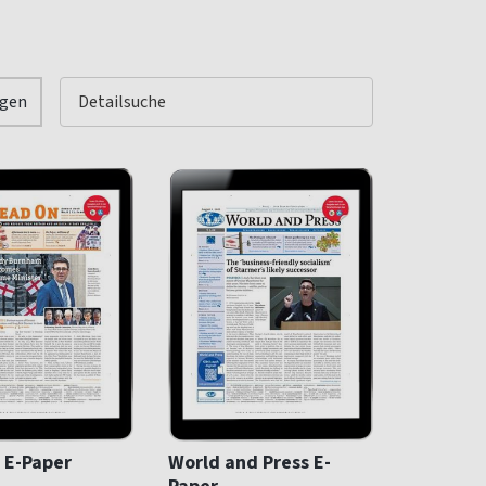
igen
 E-Paper
World and Press E-
Paper