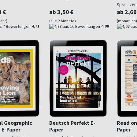
Sprachzeit
9 €
ab 3,50 €
ab 2,60
Jahr)
(alle 2 Monate)
(monatlich)
4,71
4,88
al Geographic
Deutsch Perfekt E-
Read on
 E-Paper
Paper
Paper