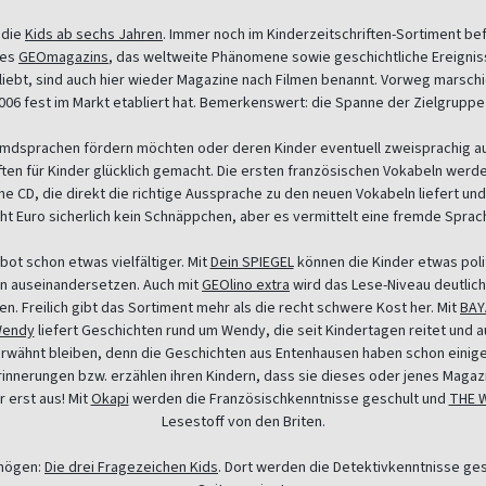
 die
Kids ab sechs Jahren
. Immer noch im Kinderzeitschriften-Sortiment bef
des
GEOmagazins
, das weltweite Phänomene sowie geschichtliche Ereignis
eliebt, sind auch hier wieder Magazine nach Filmen benannt. Vorweg marsch
2006 fest im Markt etabliert hat. Bemerkenswert: die Spanne der Zielgruppe 
n Fremdsprachen fördern möchten oder deren Kinder eventuell zweisprachig 
iften für Kinder glücklich gemacht. Die ersten französischen Vokabeln wer
ine CD, die direkt die richtige Aussprache zu den neuen Vokabeln liefert und
ht Euro sicherlich kein Schnäppchen, aber es vermittelt eine fremde Sprac
ot schon etwas vielfältiger. Mit
Dein SPIEGEL
können die Kinder etwas polit
en auseinandersetzen. Auch mit
GEOlino extra
wird das Lese-Niveau deutlich
. Freilich gibt das Sortiment mehr als die recht schwere Kost her. Mit
BAY
endy
liefert Geschichten rund um Wendy, die seit Kindertagen reitet und a
erwähnt bleiben, denn die Geschichten aus Entenhausen haben schon eini
rinnerungen bzw. erzählen ihren Kindern, dass sie dieses oder jenes Maga
r erst aus! Mit
Okapi
werden die Französischkenntnisse geschult und
THE W
Lesestoff von den Briten.
 mögen:
Die drei Fragezeichen Kids
. Dort werden die Detektivkenntnisse g