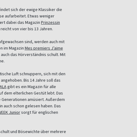
indet sich der ewige Klassiker die
se aufarbeitet. Etwas weniger
iert dabei das Magazin
Prinzessin
reicht von vier bis 13 Jahren.
aufgewachsen sind, werden auch mit
den im Magazin
Mes premiers J’aime
 auch das Hörverständnis schult. Mit
he.
ische Luft schnuppern, sich mit den
 angehoben. Bis 14 Jahre soll das
ALA
gibt es ein Magazin für alle
uf dem elterlichen Gestüt lebt. Das
ge Generationen amüsiert. Außerdem
zin auch schon gelesen haben. Das
EEK Junior
sorgt für englischen
eschult und Bösewichte über mehrere