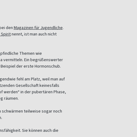
 bei den
Magazinen für Jugendliche
.
Spirit
nennt, ist man auch nicht
empfindliche Themen wie
a vermitteln. Ein begrüßenswerter
m Beispiel der erste Hormonschub.
rgendwie fehl am Platz, weil man auf
otzenden Gesellschaft keinesfalls
oof werden“ in der pubertären Phase,
eg räumen.
em schwärmen teilweise sogar noch
m.
nsfähigkeit. Sie können auch die