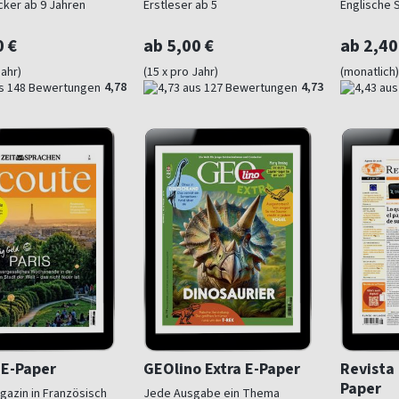
cker ab 9 Jahren
Erstleser ab 5
Englische 
0 €
ab 5,00 €
ab 2,40
Jahr)
(15 x pro Jahr)
(monatlich)
4,78
4,73
 E-Paper
GEOlino Extra E-Paper
Revista 
Paper
azin in Französisch
Jede Ausgabe ein Thema