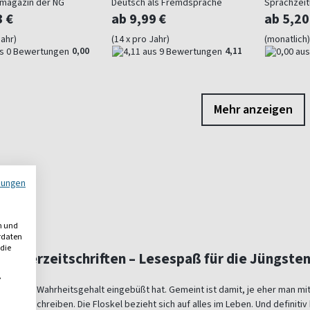
magazin der NG
Deutsch als Fremdsprache
Sprachzeit
Zusatzmate
3 €
ab 9,99 €
ab 5,20
Jahr)
(14 x pro Jahr)
(monatlich)
0,00
4,11
Mehr anzeigen
mungen
n und
erdaten
 die
Kinderzeitschriften – Lesespaß für die Jüngste
,
r nichts am Wahrheitsgehalt eingebüßt hat. Gemeint ist damit, je eher man m
n bzw. Schreiben. Die Floskel bezieht sich auf alles im Leben. Und definiti