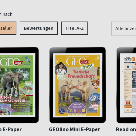
n nach
seller
Bewertungen
Titel A-Z
Alle anze
o E-Paper
GEOlino Mini E-Paper
Read on