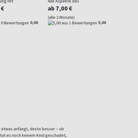
ung mit
Alle Aspekte des
rial
Instrumentalunterrichts
 €
ab 7,00 €
(alle 2 Monate)
0,00
5,00
n
it etwas anfängt, desto besser – ob
v hat es noch keinem Kind geschadet,