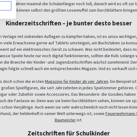
n jungen Jahren maximal die Schulanfänger noch toll, danach wird es oft zur lä
dagegen können selbst den größten Lesemuffel zum Durchblättern bringen
Kinderzeitschriften – je bunter desto besser
n Verlage mit sinkenden Auflagen zu kämpfen haben, ist es umso wichtiger,
n viele Erwachsene gerne auf Tablets umsteigen, um Buchstaben zu konsum
anent auf ein elektronisches Gerät zu schauen. Was nicht bedeutet, dass m
sse Spiele heute nur noch digital funktionieren, sollten die Kids solange 
nn die Branche der Kinder- und Jugendzeitschriften wächst zunehmend. Denn
nigin folgte schnell auch ein entsprechendes Magazin. Und es verkauft sich m
es doch schon die ersten
Magazine für Kinder ab vier Jahren
. Ein Beispiel i
großen Spielfiguren, die seit Jahrzehnten in jedes Spielzimmer gehören. Oft
igur oder Zubehör sowie Accessoires. Das Besondere: die Goodies haben ei
t auch die Fantasie an. Denn was sie beim Durchblättern sehen, können sie 
schon Vierjährige. Auch wenn sie sehr wahrscheinlich noch nicht lesen kön
erhund, der heldenhaft in seiner Welt unterwegs ist, sowie
Feuerwehrmann
Baumeister
ist.
Zeitschriften für Schulkinder