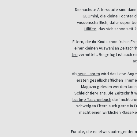
Die nächste Altersstufe sind dann
GEOmini
, die kleine Tochter 
wissenschaftlich, dafür super b
Lillifee
, das sich schon seit 
Eltern, die ihr Kind schon früh i
einer kleinen Auswahl an Zeitschr
lire
vermittelt. Beigefügt ist auch e
ac
Ab
neun Jahren
wird das Lese-Angeb
ersten gesellschaftlichen Them
Magazin gelesen werden können
Schleichtier-Fans. Die Zeitschrift
W
Lustige Taschenbuch
darf nicht un
schwelgen Eltern auch gerne in E
macht einen wirklichen Klassike
Für alle, die es etwas aufregender