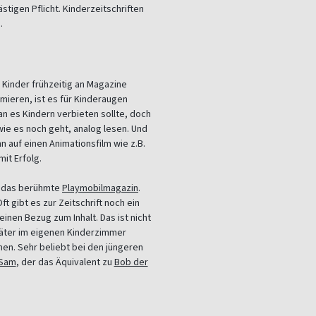
stigen Pflicht. Kinderzeitschriften
.
 Kinder frühzeitig an Magazine
ieren, ist es für Kinderaugen
an es Kindern verbieten sollte, doch
wie es noch geht, analog lesen. Und
 auf einen Animationsfilm wie z.B.
it Erfolg.
st das berühmte
Playmobilmagazin
.
 gibt es zur Zeitschrift noch ein
nen Bezug zum Inhalt. Das ist nicht
später im eigenen Kinderzimmer
nen. Sehr beliebt bei den jüngeren
 Sam
, der das Äquivalent zu
Bob der