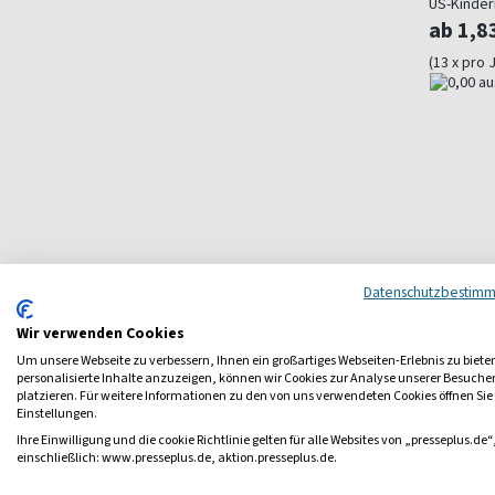
US-Kinder
ab 1,8
(13 x pro 
Datenschutzbestim
Wir verwenden Cookies
Um unsere Webseite zu verbessern, Ihnen ein großartiges Webseiten-Erlebnis zu biete
personalisierte Inhalte anzuzeigen, können wir Cookies zur Analyse unserer Besuch
platzieren. Für weitere Informationen zu den von uns verwendeten Cookies öffnen Sie
Einstellungen.
Ihre Einwilligung und die cookie Richtlinie gelten für alle Websites von „presseplus.de“
einschließlich: www.presseplus.de, aktion.presseplus.de.
Früh übt sich – ein alter Zopf, de
Sportart, Musikinstrument oder Lese