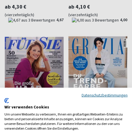
ab 4,30 €
ab 4,10 €
(vierzehntäglich)
(vierzehntäglich)
4,67
4,00
Datenschutzbestimmungen
Wir verwenden Cookies
Um unsere Webseite zu verbessern, Ihnen ein großartiges Webseiten-Erlebnis zu
Für Sie
Grazia
bieten und personalisierte Inhalte anzuzeigen, können wir Cookies zur Analyse
unserer Besucherdaten platzieren. Für weitere Informationen zu den von uns
Zeitschrift für die Frau
Style, Fashion, People, News
verwendeten Cookies öffnen Sie die Einstellungen.