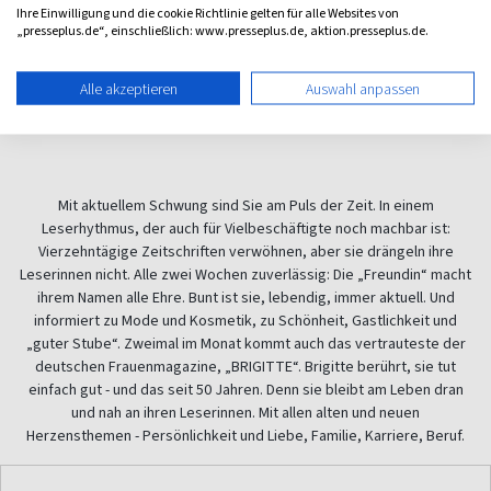
Ihre Einwilligung und die cookie Richtlinie gelten für alle Websites von
ab 4,30 €
ab 4,70 €
„presseplus.de“, einschließlich: www.presseplus.de, aktion.presseplus.de.
(vierzehntäglich)
(vierzehntäglich)
4,46
5,00
Alle akzeptieren
Auswahl anpassen
Mit aktuellem Schwung sind Sie am Puls der Zeit. In einem
Leserhythmus, der auch für Vielbeschäftigte noch machbar ist:
Vierzehntägige Zeitschriften verwöhnen, aber sie drängeln ihre
Leserinnen nicht. Alle zwei Wochen zuverlässig: Die „Freundin“ macht
ihrem Namen alle Ehre. Bunt ist sie, lebendig, immer aktuell. Und
informiert zu Mode und Kosmetik, zu Schönheit, Gastlichkeit und
„guter Stube“. Zweimal im Monat kommt auch das vertrauteste der
deutschen Frauenmagazine,
„BRIGITTE“. Brigitte berührt, sie tut
einfach gut - und das seit 50 Jahren. Denn sie bleibt am Leben dran
und nah an ihren Leserinnen. Mit allen alten und neuen
Herzensthemen - Persönlichkeit und Liebe, Familie, Karriere, Beruf.