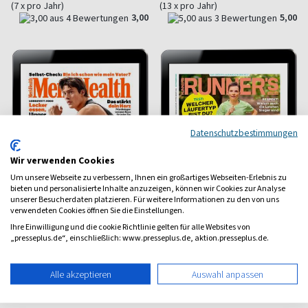
(7 x pro Jahr)
(13 x pro Jahr)
3,00
5,00
Datenschutzbestimmungen
Wir verwenden Cookies
Um unsere Webseite zu verbessern, Ihnen ein großartiges Webseiten-Erlebnis zu
bieten und personalisierte Inhalte anzuzeigen, können wir Cookies zur Analyse
unserer Besucherdaten platzieren. Für weitere Informationen zu den von uns
verwendeten Cookies öffnen Sie die Einstellungen.
Ihre Einwilligung und die cookie Richtlinie gelten für alle Websites von
„presseplus.de“, einschließlich: www.presseplus.de, aktion.presseplus.de.
Men's Health E-Paper
Runner's World E-Paper
Fitness für Männer
Das große Laufmagazin
Alle akzeptieren
Auswahl anpassen
ab 4,49 €
ab 3,58 €