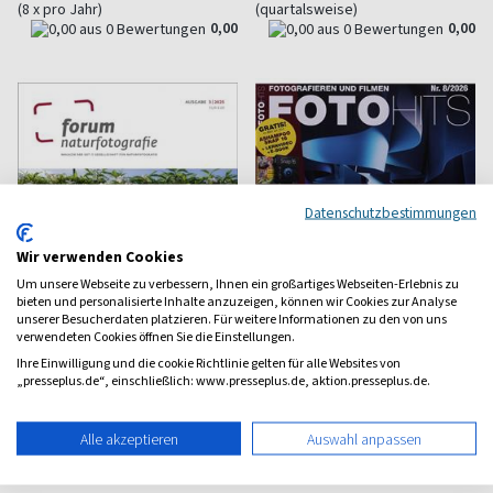
(8 x pro Jahr)
(quartalsweise)
0,00
0,00
Datenschutzbestimmungen
Wir verwenden Cookies
Um unsere Webseite zu verbessern, Ihnen ein großartiges Webseiten-Erlebnis zu
bieten und personalisierte Inhalte anzuzeigen, können wir Cookies zur Analyse
unserer Besucherdaten platzieren. Für weitere Informationen zu den von uns
verwendeten Cookies öffnen Sie die Einstellungen.
Ihre Einwilligung und die cookie Richtlinie gelten für alle Websites von
„presseplus.de“, einschließlich: www.presseplus.de, aktion.presseplus.de.
Forum Naturfotografie
Fotohits
Tier- und Naturfotografie
Fotografieren und filmen
Alle akzeptieren
Auswahl anpassen
ab 7,00 €
ab 8,30 €