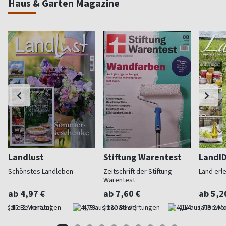
Haus & Garten Magazine
Landlust
Stiftung Warentest
LandI
Schönstes Landleben
Zeitschrift der Stiftung
Land erl
Warentest
ab 4,97 €
ab 7,60 €
ab 5,2
(alle 2 Monate)
4,79
(monatlich)
4,14
(alle 2 M