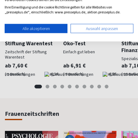
Ihre Einwilligung und die cookie Richtlinie gelten für alle Websites von
„presseplus.de“, einschließlich: www.presseplus.de, aktion.presseplus.de.
Alle akzeptieren
Auswahl anpassen
Stiftung Warentest
Öko-Test
Stiftu
Finan
Zeitschrift der Stiftung
Einfach gut leben
Warentest
Speziali
ab 7,60 €
ab 6,91 €
ab 7,1
(monatlich)
4,14
(monatlich)
4,36
(monatlic
Frauenzeitschriften