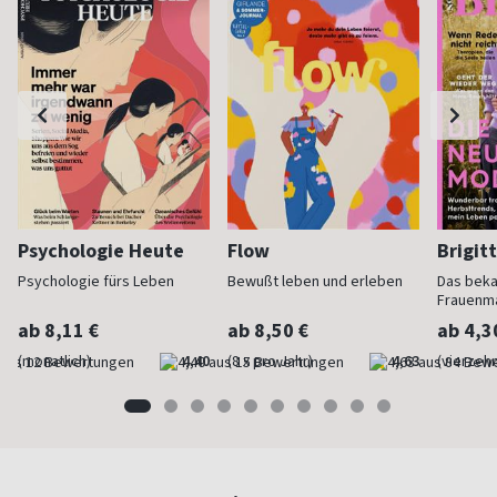
Psychologie Heute
Flow
Brigit
Psychologie fürs Leben
Bewußt leben und erleben
Das bek
Frauenm
ab 8,11 €
ab 8,50 €
ab 4,3
(monatlich)
4,40
(8 x pro Jahr)
4,63
(vierzehn