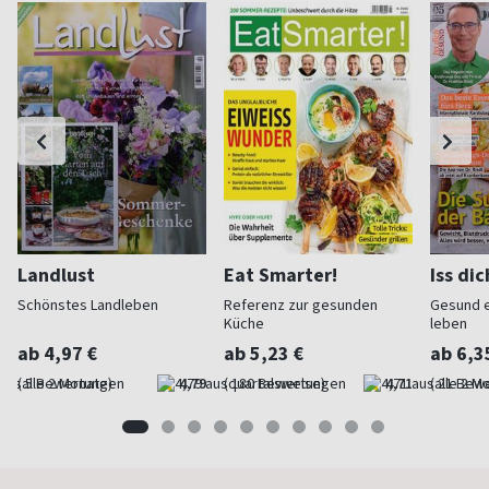
Landlust
Eat Smarter!
Iss di
Schönstes Landleben
Referenz zur gesunden
Gesund 
Küche
leben
ab 4,97 €
ab 5,23 €
ab 6,3
(alle 2 Monate)
4,79
(quartalsweise)
4,71
(alle 2 M