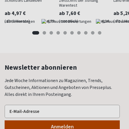
Schönstes Landleben
Zeitschrift der Stiftung
Land erl
Warentest
ab 4,97 €
ab 7,60 €
ab 5,2
(alle 2 Monate)
4,79
(monatlich)
4,14
(alle 2 M
Newsletter abonnieren
Jede Woche Informationen zu Magazinen, Trends,
Gutscheinen, Aktionen und Angeboten von Presseplus.
Alles direkt in Ihrem Posteingang.