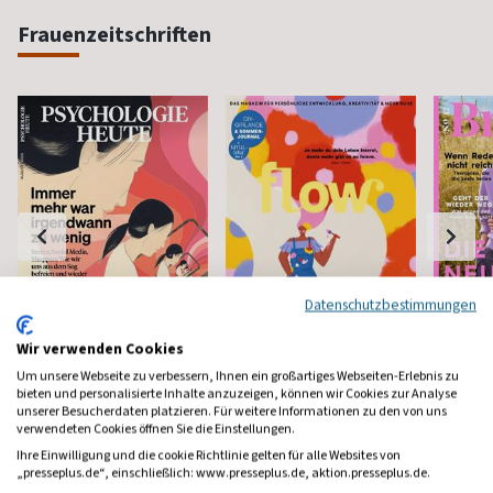
Frauenzeitschriften
Datenschutzbestimmungen
Wir verwenden Cookies
Psychologie Heute
Flow
Brigit
Um unsere Webseite zu verbessern, Ihnen ein großartiges Webseiten-Erlebnis zu
bieten und personalisierte Inhalte anzuzeigen, können wir Cookies zur Analyse
Psychologie fürs Leben
Bewußt leben und erleben
Das bek
unserer Besucherdaten platzieren. Für weitere Informationen zu den von uns
Frauenm
verwendeten Cookies öffnen Sie die Einstellungen.
ab 8,11 €
ab 8,50 €
ab 4,3
Ihre Einwilligung und die cookie Richtlinie gelten für alle Websites von
„presseplus.de“, einschließlich: www.presseplus.de, aktion.presseplus.de.
(monatlich)
4,40
(8 x pro Jahr)
4,63
(vierzehn