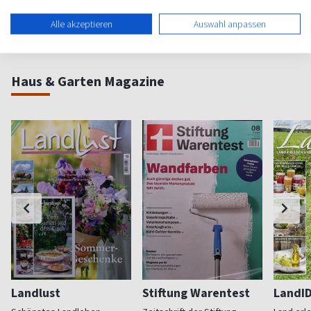
Alle akzeptieren
Auswahl anpassen
Haus & Garten Magazine
Landlust
Stiftung Warentest
LandI