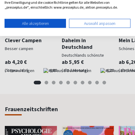
Ihre Einwilligung und die cookie Richtlinie gelten für alle Websites von
„presseplus.de“, einschließlich: www.presseplus.de, aktion.presseplus.de.
Alle akzeptieren
Auswahl anpassen
Clever Campen
Daheim in
Mein L
Deutschland
Besser campen
Schönes
Deutschlands schönste
Seiten
ab 4,20 €
ab 5,95 €
ab 6,2
(5 x pro Jahr)
4,80
(alle 2 Monate)
4,20
(alle 2 M
Frauenzeitschriften