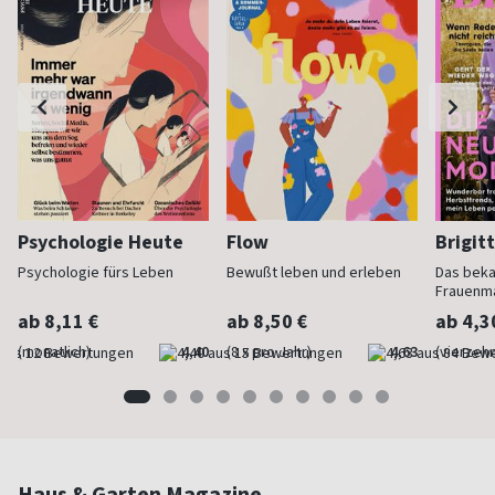
Psychologie Heute
Flow
Brigit
Psychologie fürs Leben
Bewußt leben und erleben
Das bek
Frauenm
ab 8,11 €
ab 8,50 €
ab 4,3
(monatlich)
4,40
(8 x pro Jahr)
4,63
(vierzehn
Haus & Garten Magazine