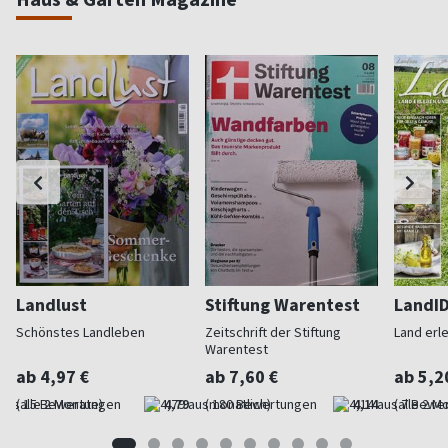
Landlust
Stiftung Warentest
LandI
Schönstes Landleben
Zeitschrift der Stiftung
Land erl
Warentest
ab 4,97 €
ab 7,60 €
ab 5,2
(alle 2 Monate)
4,79
(monatlich)
4,14
(alle 2 M