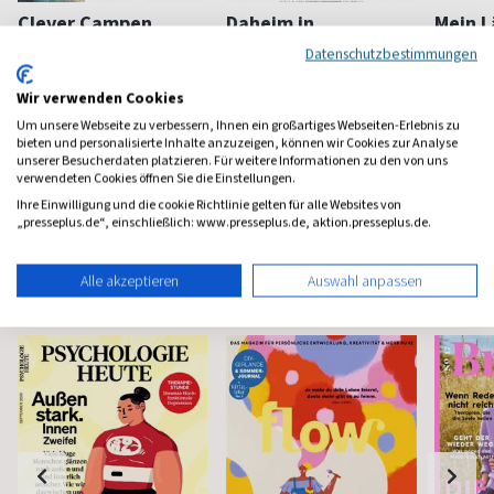
Clever Campen
Daheim in
Mein L
Deutschland
Besser campen
Schönes
Datenschutzbestimmungen
Deutschlands schönste
Seiten
Wir verwenden Cookies
ab 4,20 €
ab 5,95 €
ab 6,2
Um unsere Webseite zu verbessern, Ihnen ein großartiges Webseiten-Erlebnis zu
(5 x pro Jahr)
4,80
(alle 2 Monate)
4,20
(alle 2 M
bieten und personalisierte Inhalte anzuzeigen, können wir Cookies zur Analyse
unserer Besucherdaten platzieren. Für weitere Informationen zu den von uns
verwendeten Cookies öffnen Sie die Einstellungen.
Ihre Einwilligung und die cookie Richtlinie gelten für alle Websites von
„presseplus.de“, einschließlich: www.presseplus.de, aktion.presseplus.de.
Frauenzeitschriften
Alle akzeptieren
Auswahl anpassen