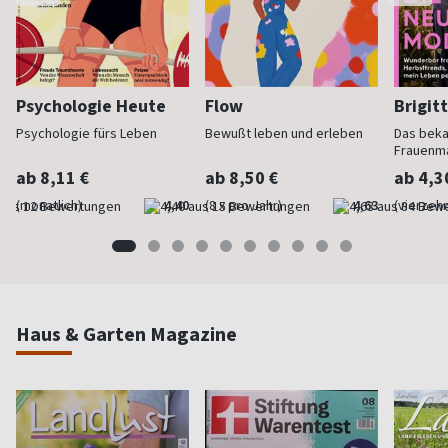
Psychologie Heute
Flow
Brigit
Psychologie fürs Leben
Bewußt leben und erleben
Das bek
Frauenm
ab 8,11 €
ab 8,50 €
ab 4,3
(monatlich)
4,40
(8 x pro Jahr)
4,63
(vierzehn
Haus & Garten Magazine