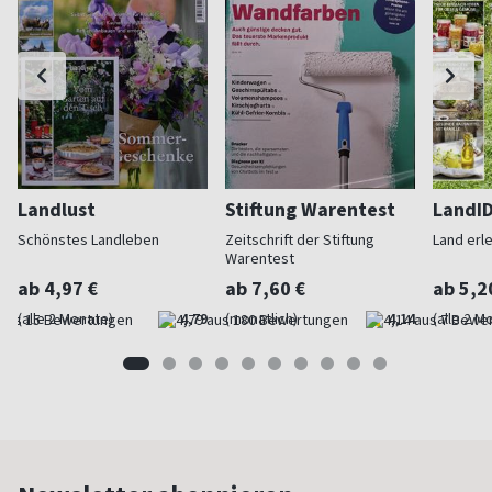
Landlust
Stiftung Warentest
LandI
Schönstes Landleben
Zeitschrift der Stiftung
Land erl
Warentest
ab 4,97 €
ab 7,60 €
ab 5,2
(alle 2 Monate)
4,79
(monatlich)
4,14
(alle 2 M