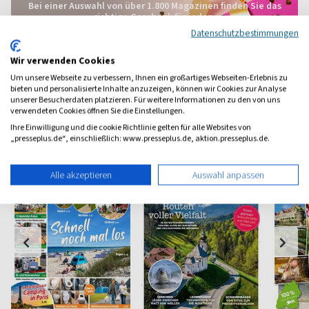
Bei einer Auswahl von über 1.800 Magazinen finden Sie das
richtige Geschenk für jeden.
Datenschutzbestimmungen
zum Geschenkabo-Finder
Wir verwenden Cookies
Um unsere Webseite zu verbessern, Ihnen ein großartiges Webseiten-Erlebnis zu
bieten und personalisierte Inhalte anzuzeigen, können wir Cookies zur Analyse
unserer Besucherdaten platzieren. Für weitere Informationen zu den von uns
verwendeten Cookies öffnen Sie die Einstellungen.
Weitere Reise-Region-Magazine
Ihre Einwilligung und die cookie Richtlinie gelten für alle Websites von
„presseplus.de“, einschließlich: www.presseplus.de, aktion.presseplus.de.
Alle akzeptieren
Auswahl anpassen