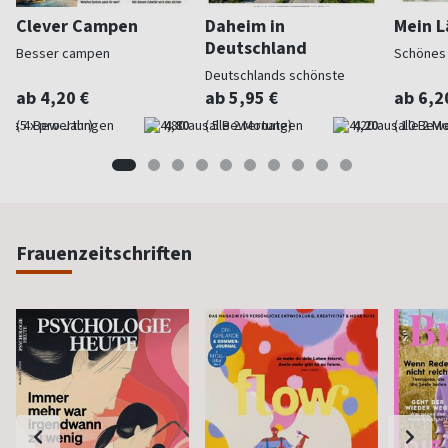
Clever Campen
Daheim in
Mein L
Deutschland
Besser campen
Schönes
Deutschlands schönste
Seiten
ab 4,20 €
ab 5,95 €
ab 6,2
(5 x pro Jahr)
4,80
(alle 2 Monate)
4,20
(alle 2 M
Frauenzeitschriften