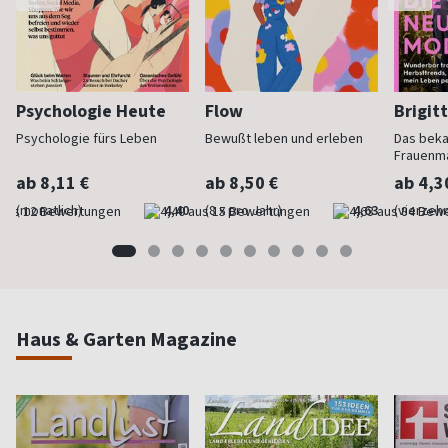
Psychologie Heute
Flow
Brigit
Psychologie fürs Leben
Bewußt leben und erleben
Das bek
Frauenm
ab 8,11 €
ab 8,50 €
ab 4,3
(monatlich)
4,40
(8 x pro Jahr)
4,63
(vierzehn
Haus & Garten Magazine