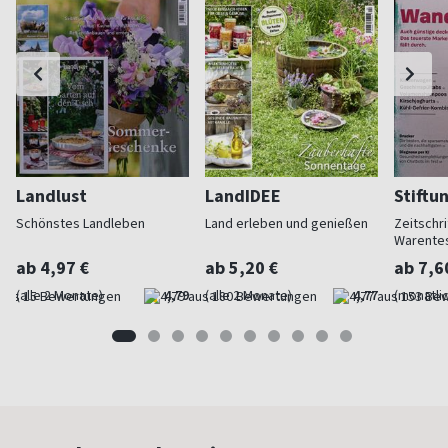
Landlust
LandIDEE
Stiftu
Schönstes Landleben
Land erleben und genießen
Zeitschri
Warente
ab 4,97 €
ab 5,20 €
ab 7,6
(alle 2 Monate)
4,79
(alle 2 Monate)
4,77
(monatlic