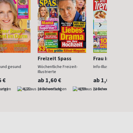
Freizeit Spass
Frau im Trend
n und gesund
Wöchentliche Freizeit-
Info-Illustrierte für Fr
Illustrierte
5 €
ab 1,60 €
ab 1,60 €
nate)
4,22
(wöchentlich)
4,59
(wöchentlich)