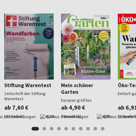
Stiftung Warentest
Mein schöner
Öko-Te
Garten
Zeitschrift der Stiftung
Einfach g
Warentest
Europas größtes
Gartenmagazin
ab 7,60 €
ab 4,90 €
ab 6,9
(monatlich)
4,14
(monatlich)
4,55
(monatlich