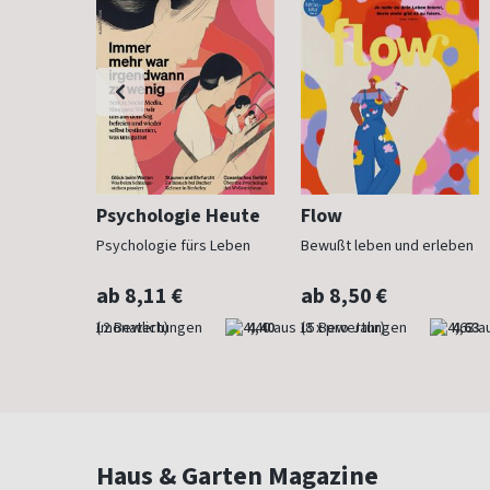
h
Psychologie Heute
Flow
Psychologie fürs Leben
Bewußt leben und erleben
ab 8,11 €
ab 8,50 €
4,83
(monatlich)
4,40
(8 x pro Jahr)
4,63
Haus & Garten Magazine