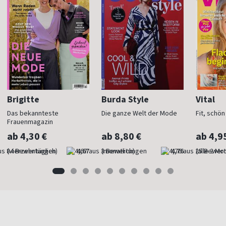
Brigitte
Burda Style
Vital
Das bekannteste
Die ganze Welt der Mode
Fit, schö
Frauenmagazin
ab 4,30 €
ab 8,80 €
ab 4,9
(vierzehntäglich)
4,67
(monatlich)
4,76
(alle 2 Mo