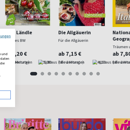
Mein Ländle
Die Allgäuerin
Nation
mungen
Geogra
Schönes BW
Für die Allgäuerin
Träumen 
ab 6,20 €
ab 7,15 €
ab 7,8
n und
erdaten
(alle 2 Monate)
5,00
(alle 2 Monate)
4,13
(alle 2 Mo
 die
,