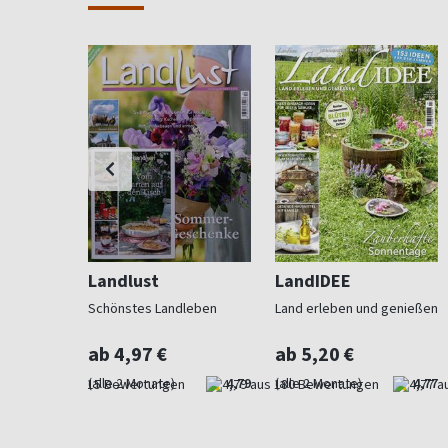
Landlust
LandIDEE
 Beet und
Schönstes Landleben
Land erleben und genießen
ab 4,97 €
ab 5,20 €
4,73
(alle 2 Monate)
4,79
(alle 2 Monate)
4,77