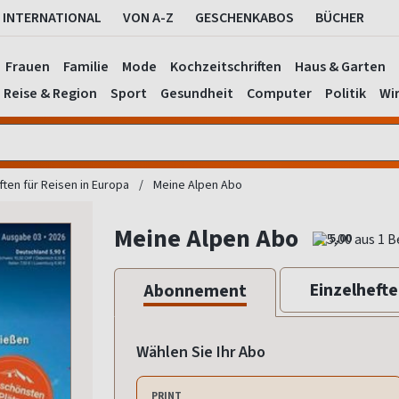
INTERNATIONAL
VON A-Z
GESCHENKABOS
BÜCHER
Frauen
Familie
Mode
Kochzeitschriften
Haus & Garten
Reise & Region
Sport
Gesundheit
Computer
Politik
Wir
ften für Reisen in Europa
Meine Alpen Abo
Meine Alpen Abo
5,00
Einzelhefte
Abonnement
Wählen Sie Ihr Abo
PRINT