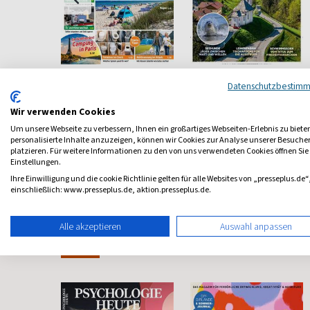
Clever Campen
Daheim in
Datenschutzbestim
Deutschland
n Alb
Besser campen
Wir verwenden Cookies
Deutschlands schönste
Seiten
ab 4,20 €
ab 5,95 €
Um unsere Webseite zu verbessern, Ihnen ein großartiges Webseiten-Erlebnis zu biete
personalisierte Inhalte anzuzeigen, können wir Cookies zur Analyse unserer Besuch
5,00
(5 x pro Jahr)
4,80
(alle 2 Monate)
4,20
platzieren. Für weitere Informationen zu den von uns verwendeten Cookies öffnen Sie
Einstellungen.
Ihre Einwilligung und die cookie Richtlinie gelten für alle Websites von „presseplus.de“
einschließlich: www.presseplus.de, aktion.presseplus.de.
Alle akzeptieren
Auswahl anpassen
Frauenzeitschriften