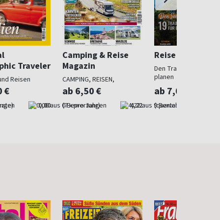
al
Camping & Reise
Reise und Preise
phic Traveler
Magazin
Den Traumurlaub perf
planen
und Reisen
CAMPING, REISEN,
OUTDOOR
0 €
ab 6,50 €
ab 7,00 €
nate)
0,00
(7 x pro Jahr)
4,22
(quartalsweise)