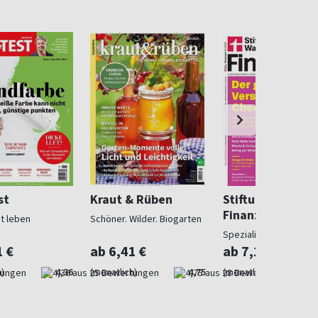
st
Kraut & Rüben
Stiftung Warent
Finanzen
ut leben
Schöner. Wilder. Biogarten
Spezialist in Geldsach
1 €
ab 6,41 €
ab 7,10 €
)
4,36
(monatlich)
4,75
(monatlich)