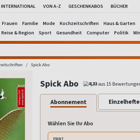
INTERNATIONAL
VON A-Z
GESCHENKABOS
BÜCHER
Frauen
Familie
Mode
Kochzeitschriften
Haus & Garten
Reise & Region
Sport
Gesundheit
Computer
Politik
Wir
eitschriften
Spick Abo
Spick Abo
4,33
Einzelhefte
Abonnement
Wählen Sie Ihr Abo
PRINT