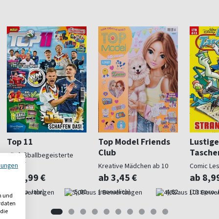
Top 11
Top Model Friends
Lustige
Club
Tasche
Für fußballbegeisterte
Kinder
mungen
Kreative Mädchen ab 10
Comic Le
ab 4,99 €
ab 3,45 €
ab 8,9
(9 x pro Jahr)
5,00
(monatlich)
4,62
(13 x pro 
n und
erdaten
 die