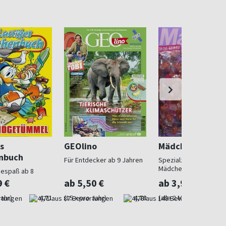
s
GEOlino
Mädchen
nbuch
Für Entdecker ab 9 Jahren
Spezialzeitschrift für
Mädchen
sespaß ab 8
9 €
ab 5,50 €
ab 3,99 €
Jahr)
4,71
(15 x pro Jahr)
4,78
(alle 2 Monate)