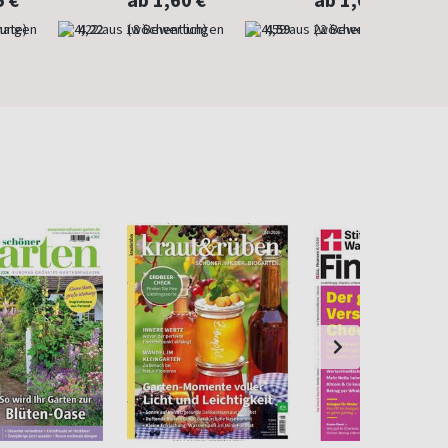
5 €
ab 1,60 €
ab 1,60 €
nate)
4,22
(wöchentlich)
4,59
(wöchentlich)