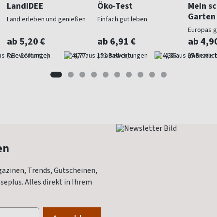
LandIDEE
Öko-Test
Mein s
Garten
Land erleben und genießen
Einfach gut leben
Europas 
Gartenma
ab 5,20 €
ab 6,91 €
ab 4,9
(alle 2 Monate)
4,77
(monatlich)
4,36
(monatlich
en
azinen, Trends, Gutscheinen,
eplus. Alles direkt in Ihrem