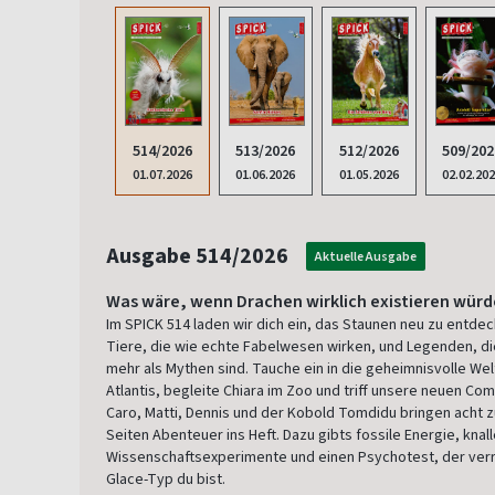
514/2026
513/2026
512/2026
509/202
01.07.2026
01.06.2026
01.05.2026
02.02.20
Ausgabe 514/2026
Aktuelle Ausgabe
Was wäre, wenn Drachen wirklich existieren wür
Im SPICK 514 laden wir dich ein, das Staunen neu zu entde
Tiere, die wie echte Fabelwesen wirken, und Legenden, die
mehr als Mythen sind. Tauche ein in die geheimnisvolle Wel
Atlantis, begleite Chiara im Zoo und triff unsere neuen Com
Caro, Matti, Dennis und der Kobold Tomdidu bringen acht z
Seiten Abenteuer ins Heft. Dazu gibts fossile Energie, knal
Wissenschaftsexperimente und einen Psychotest, der verr
Glace-Typ du bist.