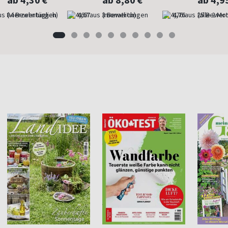
ab 4,30 €
ab 8,80 €
ab 4,9
(vierzehntäglich)
4,67
(monatlich)
4,76
(alle 2 Mo