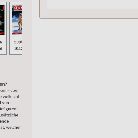
506/2025
6
508/2025
505/2025
504/2025
03.11.2025
26
15.12.2025
01.10.2025
15.08.2025
den?
cken – über
 vielleicht
t von
icfiguren:
usätzliche
lende
ät, welcher