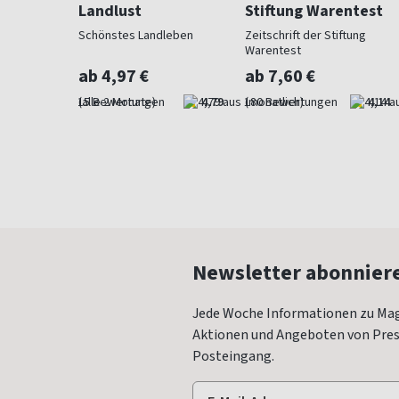
Landlust
Stiftung Warentest
 Beet und
Schönstes Landleben
Zeitschrift der Stiftung
Warentest
ab 4,97 €
ab 7,60 €
4,73
(alle 2 Monate)
4,79
(monatlich)
4,14
Newsletter abonnier
Jede Woche Informationen zu Mag
Aktionen und Angeboten von Press
Posteingang.