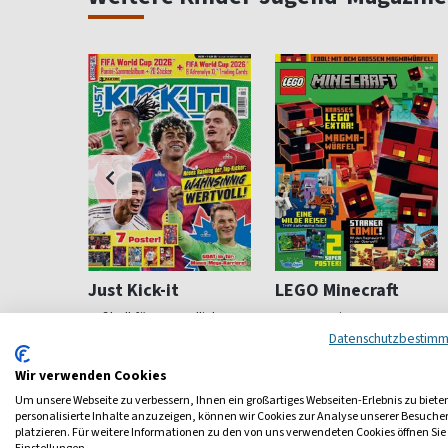
i
Just Kick-it
LEGO Minecraft
Fußball für Jugendliche
Das Magazin zum Game
Datenschutzbestim
ab 7,32 €
ab 5,99 €
Wir verwenden Cookies
4,73
(9 x pro Jahr)
4,53
(13 x pro Jahr)
4,93
Um unsere Webseite zu verbessern, Ihnen ein großartiges Webseiten-Erlebnis zu biete
personalisierte Inhalte anzuzeigen, können wir Cookies zur Analyse unserer Besuch
platzieren. Für weitere Informationen zu den von uns verwendeten Cookies öffnen Sie