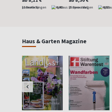
ab 8,11 €
ab 8,50 €
4,83
(monatlich)
4,40
(8 x pro Jahr)
4,63
Haus & Garten Magazine