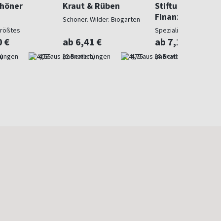
chöner
Kraut & Rüben
Stiftung Warent
Finanzen
Schöner. Wilder. Biogarten
größtes
Spezialist in Geldsach
gazin
0 €
ab 6,41 €
ab 7,10 €
)
4,55
(monatlich)
4,75
(monatlich)