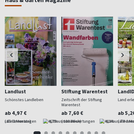
Haus & Garten Magazine
Landlust
Stiftung Warentest
LandI
Schönstes Landleben
Zeitschrift der Stiftung
Land erl
Warentest
ab 4,97 €
ab 7,60 €
ab 5,2
(alle 2 Monate)
4,79
(monatlich)
4,14
(alle 2 M