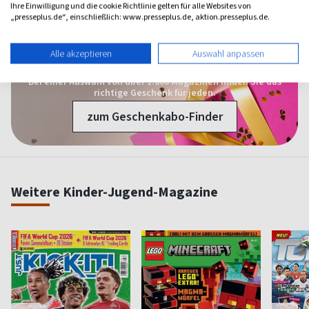
Ihre Einwilligung und die cookie Richtlinie gelten für alle Websites von
Alle Leserbewertungen anzeigen
„presseplus.de“, einschließlich: www.presseplus.de, aktion.presseplus.de.
Alle akzeptieren
Auswahl anpassen
1 Jahr Freude schenken!
Bei einer Auswahl von über 1.800 Magazinen finden Sie das
richtige Geschenk für jeden.
zum Geschenkabo-Finder
Weitere Kinder-Jugend-Magazine