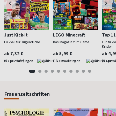
Just Kick-it
LEGO Minecraft
Top 11
Fußball für Jugendliche
Das Magazin zum Game
Für fußb
Kinder
ab 7,32 €
ab 5,99 €
ab 4,9
(9 x pro Jahr)
4,53
(13 x pro Jahr)
4,93
(9 x pro 
Frauenzeitschriften