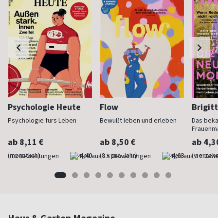
Psychologie Heute
Flow
Brigit
Psychologie fürs Leben
Bewußt leben und erleben
Das bek
Frauenm
ab 8,11 €
ab 8,50 €
ab 4,3
(monatlich)
4,40
(8 x pro Jahr)
4,63
(vierzehn