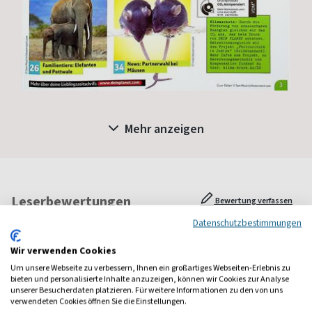
Mehr anzeigen
Leserbewertungen
Bewertung verfassen
Datenschutzbestimmungen
Wir verwenden Cookies
Daniela
Um unsere Webseite zu verbessern, Ihnen ein großartiges Webseiten-Erlebnis zu
bieten und personalisierte Inhalte anzuzeigen, können wir Cookies zur Analyse
Das Magazin schafft es, wichtige Themen verständlich und nicht
unserer Besucherdaten platzieren. Für weitere Informationen zu den von uns
belehrend zu vermitteln.
verwendeten Cookies öffnen Sie die Einstellungen.