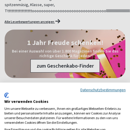
spitzenmäsig, Klasse, super,
Ttttttttttttttttttoooooooooooooooooooooooooooooooolllllllllllllllllllllllllllllll
Alle Leserbewertungen anzeigen
1 Jahr Freude schenken!
Bei einer Auswahl von über 1.800 Magazinen finden Sie das
richtige Geschenk für jeden.
zum Geschenkabo-Finder
Datenschutzbestimmungen
Weitere Kinder-Jugend-Magazine
Wir verwenden Cookies
Um unsere Webseite zu verbessern, Ihnen ein großartiges Webseiten-Erlebnis zu
bieten und personalisierte Inhalte anzuzeigen, können wir Cookies zur Analyse
unserer Besucherdaten platzieren. Für weitere Informationen zu den von uns
verwendeten Cookies öffnen Sie die Einstellungen.
Ihre Einwilligung und die cookie Richtlinie gelten für alle Websites von