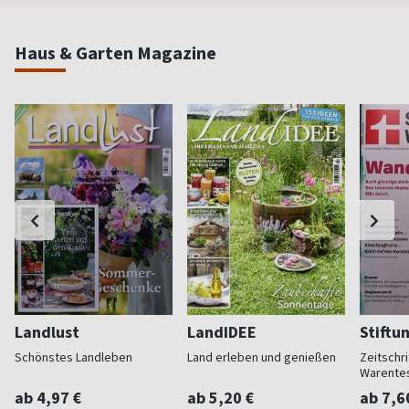
Haus & Garten Magazine
Landlust
LandIDEE
Stiftu
Schönstes Landleben
Land erleben und genießen
Zeitschri
Warente
ab 4,97 €
ab 5,20 €
ab 7,6