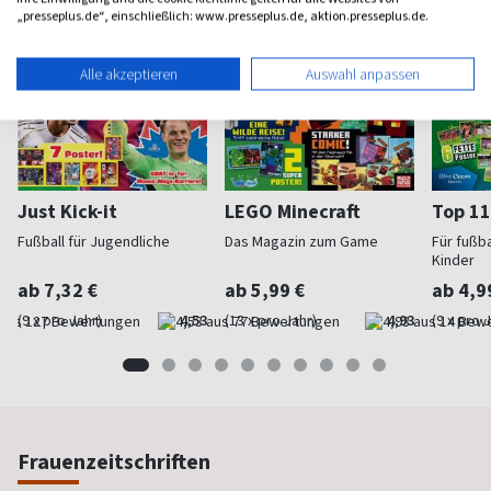
„presseplus.de“, einschließlich: www.presseplus.de, aktion.presseplus.de.
Alle akzeptieren
Auswahl anpassen
Just Kick-it
LEGO Minecraft
Top 11
Fußball für Jugendliche
Das Magazin zum Game
Für fußb
Kinder
ab 7,32 €
ab 5,99 €
ab 4,9
(9 x pro Jahr)
4,53
(13 x pro Jahr)
4,93
(9 x pro 
Frauenzeitschriften