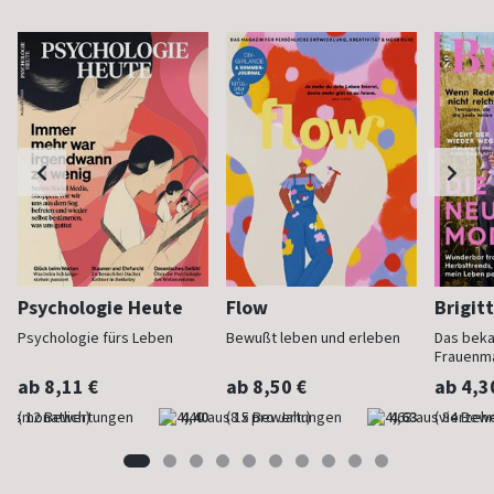
Psychologie Heute
Flow
Brigit
Psychologie fürs Leben
Bewußt leben und erleben
Das bek
Frauenm
ab 8,11 €
ab 8,50 €
ab 4,3
(monatlich)
4,40
(8 x pro Jahr)
4,63
(vierzehn