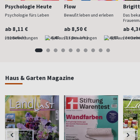
Psychologie Heute
Flow
Brigit
Psychologie fürs Leben
Bewußt leben und erleben
Das bek
Frauenm
ab 8,11 €
ab 8,50 €
ab 4,3
(monatlich)
4,40
(8 x pro Jahr)
4,63
(vierzehn
Haus & Garten Magazine