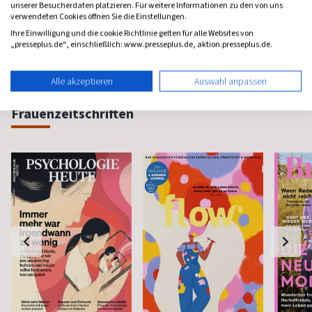
ab 7,32 €
ab 5,99 €
ab 4,9
unserer Besucherdaten platzieren. Für weitere Informationen zu den von uns
verwendeten Cookies öffnen Sie die Einstellungen.
(9 x pro Jahr)
4,53
(13 x pro Jahr)
4,93
(9 x pro 
Ihre Einwilligung und die cookie Richtlinie gelten für alle Websites von
„presseplus.de“, einschließlich: www.presseplus.de, aktion.presseplus.de.
Alle akzeptieren
Auswahl anpassen
Frauenzeitschriften