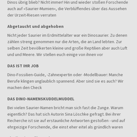
Dinos übrig blieb? Nicht immer! Hin und wieder stoßen Forschende
auch auf »Saurier-Mumien«, die Verblüffendes über das Aussehen
der Urzeit-Riesen verraten
Abgetaucht und abgehoben
Nicht jeder Saurier im Erdmittelalter war ein Dinosaurier. Zu denen
zählen streng genommen nur die Arten, die an Land lebten. Zur
selben Zeit bevölkerten kleine und große Reptilien aber auch Luft
und und Meere. Wir stellen euch einige von ihnen vor
DAS IST IHR JOB
Dino-Fossilien-Guide, -Zahnexpertin oder -Modellbauer: Manche
Berufe klingen unglaublich spannend. Aber sind sie es auch? Wir
machen den Check
DAS DINO-NAMENSKUDDELMUDDEL
Bei vielen Saurier-Namen bricht man sich fast die Zunge. Warum
eigentlich? Das hat sich Autorin Sina Löschke gefragt. Bei ihrer
Recherche ist sie auf erstaunliche Antworten gestoßen - und auf
ehrgeizige Forschende, die einst eher eitel als gründlich waren