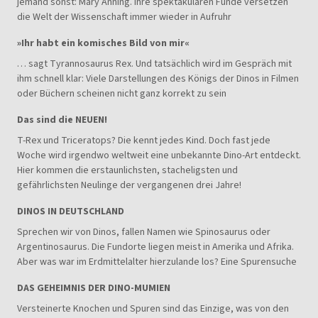
jemand sonst: Mary Anning. Ihre spektakulären Funde versetzen
die Welt der Wissenschaft immer wieder in Aufruhr
»Ihr habt ein komisches Bild von mir«
… sagt Tyrannosaurus Rex. Und tatsächlich wird im Gespräch mit
ihm schnell klar: Viele Darstellungen des Königs der Dinos in Filmen
oder Büchern scheinen nicht ganz korrekt zu sein
Das sind die NEUEN!
T-Rex und Triceratops? Die kennt jedes Kind. Doch fast jede
Woche wird irgendwo weltweit eine unbekannte Dino-Art entdeckt.
Hier kommen die erstaunlichsten, stacheligsten und
gefährlichsten Neulinge der vergangenen drei Jahre!
DINOS IN DEUTSCHLAND
Sprechen wir von Dinos, fallen Namen wie Spinosaurus oder
Argentinosaurus. Die Fundorte liegen meist in Amerika und Afrika.
Aber was war im Erdmittelalter hierzulande los? Eine Spurensuche
DAS GEHEIMNIS DER DINO-MUMIEN
Versteinerte Knochen und Spuren sind das Einzige, was von den