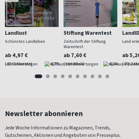
Landlust
Stiftung Warentest
LandI
Schönstes Landleben
Zeitschrift der Stiftung
Land erl
Warentest
ab 4,97 €
ab 7,60 €
ab 5,2
(alle 2 Monate)
4,79
(monatlich)
4,14
(alle 2 M
Newsletter abonnieren
Jede Woche Informationen zu Magazinen, Trends,
Gutscheinen, Aktionen und Angeboten von Presseplus.