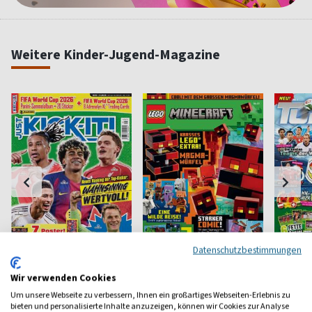
Weitere Kinder-Jugend-Magazine
Datenschutzbestimmungen
Just Kick-it
LEGO Minecraft
Top 11
Wir verwenden Cookies
Fußball für Jugendliche
Das Magazin zum Game
Für fußb
Um unsere Webseite zu verbessern, Ihnen ein großartiges Webseiten-Erlebnis zu
Kinder
bieten und personalisierte Inhalte anzuzeigen, können wir Cookies zur Analyse