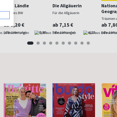
Mein Ländle
Die Allgäuerin
Nation
Geogra
Schönes BW
Für die Allgäuerin
Träumen 
ab 6,20 €
ab 7,15 €
ab 7,8
(alle 2 Monate)
5,00
(alle 2 Monate)
4,13
(alle 2 Mo