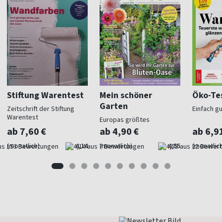
Stiftung Warentest
Mein schöner
Öko-Te
Garten
Zeitschrift der Stiftung
Einfach g
Warentest
Europas größtes
Gartenmagazin
ab 7,60 €
ab 4,90 €
ab 6,9
(monatlich)
4,14
(monatlich)
4,55
(monatlich