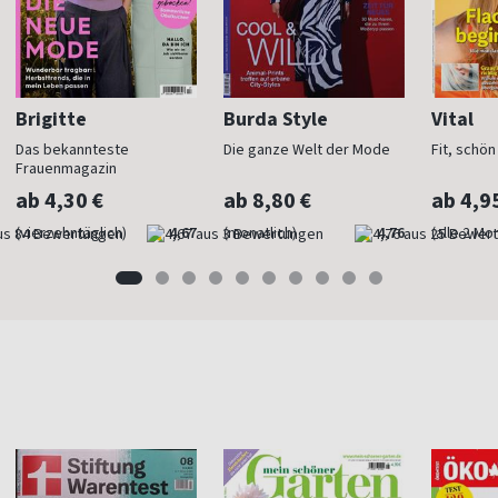
Brigitte
Burda Style
Vital
Das bekannteste
Die ganze Welt der Mode
Fit, schö
Frauenmagazin
ab 4,30 €
ab 8,80 €
ab 4,9
(vierzehntäglich)
4,67
(monatlich)
4,76
(alle 2 Mo