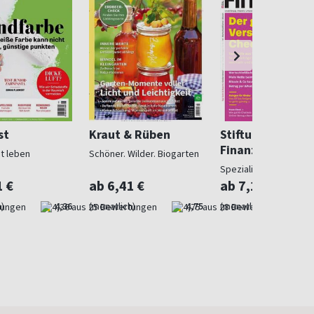
st
Kraut & Rüben
Stiftung Warent
Finanzen
ut leben
Schöner. Wilder. Biogarten
Spezialist in Geldsach
1 €
ab 6,41 €
ab 7,10 €
)
4,36
(monatlich)
4,75
(monatlich)