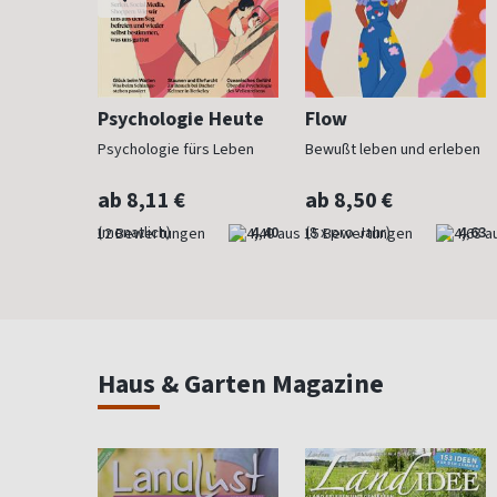
h
Psychologie Heute
Flow
Psychologie fürs Leben
Bewußt leben und erleben
ab 8,11 €
ab 8,50 €
4,83
(monatlich)
4,40
(8 x pro Jahr)
4,63
Haus & Garten Magazine