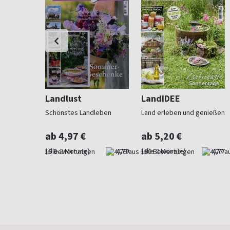
Landlust
LandIDEE
 Beet und
Schönstes Landleben
Land erleben und genießen
ab 4,97 €
ab 5,20 €
4,73
(alle 2 Monate)
4,79
(alle 2 Monate)
4,77