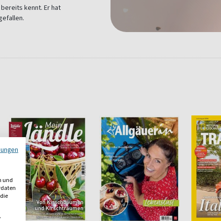
 bereits kennt. Er hat
gefallen.
mungen
n und
erdaten
 die
,