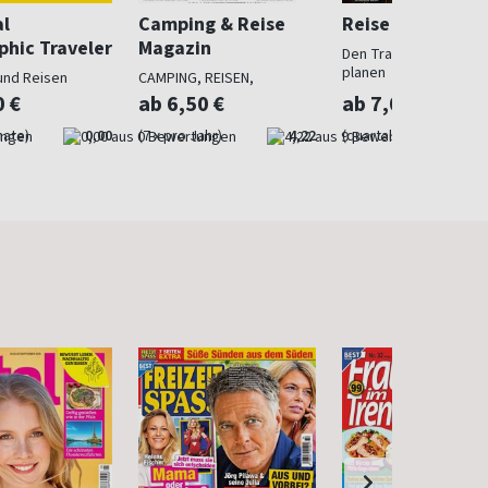
al
Camping & Reise
Reise und Preise
phic Traveler
Magazin
Den Traumurlaub perf
planen
und Reisen
CAMPING, REISEN,
OUTDOOR
0 €
ab 6,50 €
ab 7,00 €
nate)
0,00
(7 x pro Jahr)
4,22
(quartalsweise)