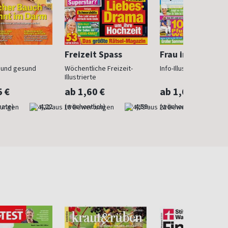
Freizeit Spass
Frau im Trend
n und gesund
Wöchentliche Freizeit-
Info-Illustrierte für Fr
Illustrierte
5 €
ab 1,60 €
ab 1,60 €
nate)
4,22
(wöchentlich)
4,59
(wöchentlich)