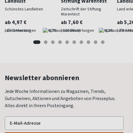
Landlust
Stiftung Warentest
LandI
Schönstes Landleben
Zeitschrift der Stiftung
Land erl
Warentest
ab 4,97 €
ab 7,60 €
ab 5,2
(alle 2 Monate)
4,79
(monatlich)
4,14
(alle 2 M
Newsletter abonnieren
Jede Woche Informationen zu Magazinen, Trends,
Gutscheinen, Aktionen und Angeboten von Presseplus.
Alles direkt in Ihrem Posteingang.