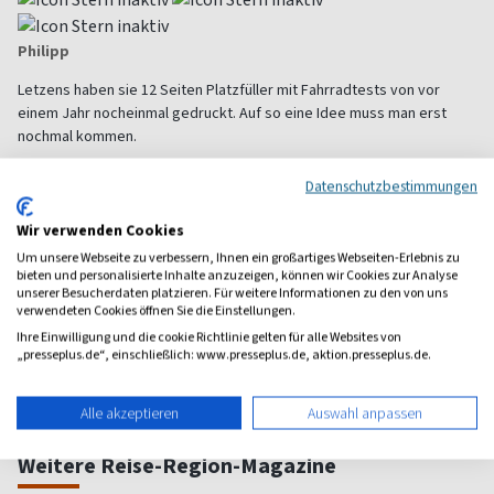
Philipp
Letzens haben sie 12 Seiten Platzfüller mit Fahrradtests von vor
einem Jahr nocheinmal gedruckt. Auf so eine Idee muss man erst
nochmal kommen.
Alle Leserbewertungen anzeigen
Datenschutzbestimmungen
Wir verwenden Cookies
1 Jahr Freude schenken!
Um unsere Webseite zu verbessern, Ihnen ein großartiges Webseiten-Erlebnis zu
bieten und personalisierte Inhalte anzuzeigen, können wir Cookies zur Analyse
Bei einer Auswahl von über 1.800 Magazinen finden Sie das
unserer Besucherdaten platzieren. Für weitere Informationen zu den von uns
richtige Geschenk für jeden.
verwendeten Cookies öffnen Sie die Einstellungen.
Ihre Einwilligung und die cookie Richtlinie gelten für alle Websites von
zum Geschenkabo-Finder
„presseplus.de“, einschließlich: www.presseplus.de, aktion.presseplus.de.
Alle akzeptieren
Auswahl anpassen
Weitere Reise-Region-Magazine