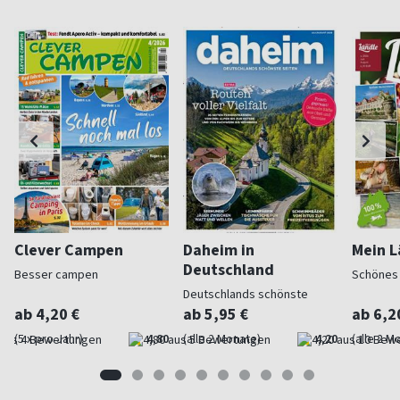
Clever Campen
Daheim in
Mein L
Deutschland
Besser campen
Schönes
Deutschlands schönste
Seiten
ab 4,20 €
ab 5,95 €
ab 6,2
(5 x pro Jahr)
4,80
(alle 2 Monate)
4,20
(alle 2 M