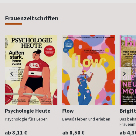
Frauenzeitschriften
Psychologie Heute
Flow
Brigit
Psychologie fürs Leben
Bewußt leben und erleben
Das bek
Frauenm
ab 8,11 €
ab 8,50 €
ab 4,3