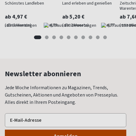
Schönstes Landleben
Land erleben und genießen
Zeitschri
Warente
ab 4,97 €
ab 5,20 €
ab 7,6
(alle 2 Monate)
4,79
(alle 2 Monate)
4,77
(monatlic
Newsletter abonnieren
Jede Woche Informationen zu Magazinen, Trends,
Gutscheinen, Aktionen und Angeboten von Presseplus.
Alles direkt in Ihrem Posteingang.