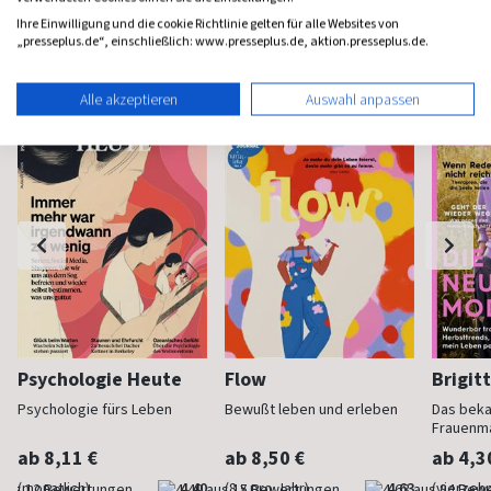
Ihre Einwilligung und die cookie Richtlinie gelten für alle Websites von
Frauenzeitschriften
„presseplus.de“, einschließlich: www.presseplus.de, aktion.presseplus.de.
Alle akzeptieren
Auswahl anpassen
Psychologie Heute
Flow
Brigit
Psychologie fürs Leben
Bewußt leben und erleben
Das bek
Frauenm
ab 8,11 €
ab 8,50 €
ab 4,3
(monatlich)
4,40
(8 x pro Jahr)
4,63
(vierzehn