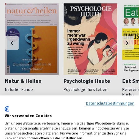
Natur & Heilen
Psychologie Heute
Eat Sm
Naturheilkunde
Psychologie fürs Leben
Referenz
Küche
ab 4,95 €
ab 8,11 €
ab 5,2
Datenschutzbestimmungen
(monatlich)
4,84
(monatlich)
4,40
(quartal
Wir verwenden Cookies
Um unsere Webseite zu verbessern, Ihnen ein großartiges Webseiten-Erlebnis zu
bieten und personalisierte Inhalte anzuzeigen, können wir Cookies zur Analyse
unserer Besucherdaten platzieren. Für weitere Informationen zu den von uns
verwendeten Cookies öffnen Sie die Einstellungen.