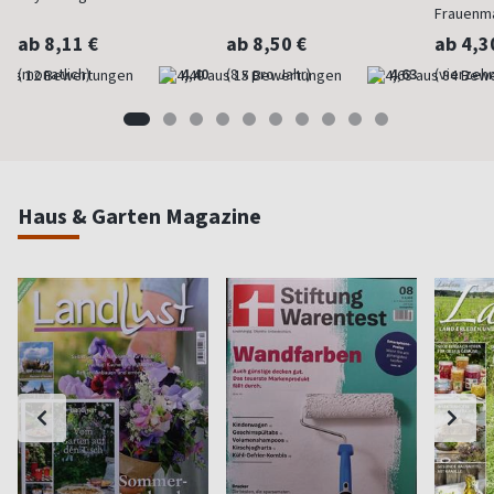
Frauenm
ab 8,11 €
ab 8,50 €
ab 4,3
(monatlich)
4,40
(8 x pro Jahr)
4,63
(vierzehn
Haus & Garten Magazine