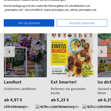
Weitere Koch-Magazine
Ihre Einwilligung und die cookie Richtlinie gelten für alle Websites von
„presseplus.de“, einschließlich: www.presseplus.de, aktion.presseplus.de.
Alle akzeptieren
Auswahl anpassen
Landlust
Eat Smarter!
Iss di
Schönstes Landleben
Referenz zur gesunden
Gesund 
Küche
leben
ab 4,97 €
ab 5,23 €
ab 6,3
(alle 2 Monate)
4,79
(quartalsweise)
4,71
(alle 2 M