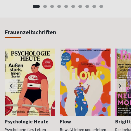
Frauenzeitschriften
Psychologie Heute
Flow
Brigit
Psychologie fürs Leben
Bewußt leben und erleben
Das bek