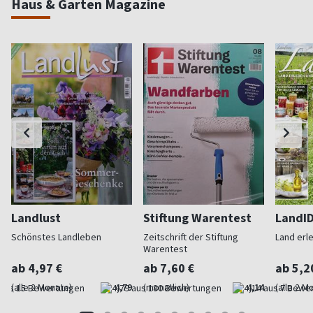
Haus & Garten Magazine
Landlust
Stiftung Warentest
LandI
Schönstes Landleben
Zeitschrift der Stiftung
Land erl
Warentest
ab 4,97 €
ab 7,60 €
ab 5,2
(alle 2 Monate)
4,79
(monatlich)
4,14
(alle 2 M