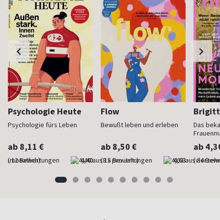
Psychologie Heute
Flow
Brigit
Psychologie fürs Leben
Bewußt leben und erleben
Das bek
Frauenm
ab 8,11 €
ab 8,50 €
ab 4,3
(monatlich)
4,40
(8 x pro Jahr)
4,63
(vierzehn