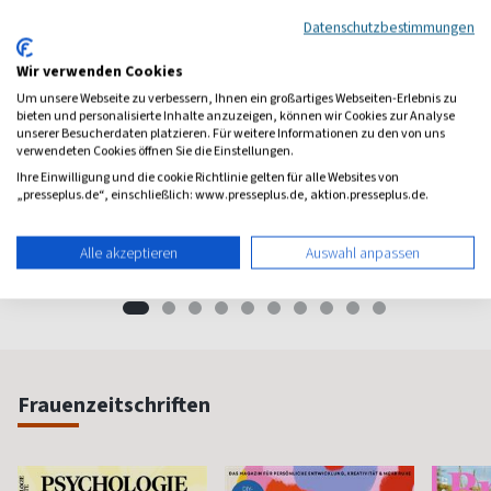
Datenschutzbestimmungen
Wir verwenden Cookies
Um unsere Webseite zu verbessern, Ihnen ein großartiges Webseiten-Erlebnis zu
bieten und personalisierte Inhalte anzuzeigen, können wir Cookies zur Analyse
unserer Besucherdaten platzieren. Für weitere Informationen zu den von uns
verwendeten Cookies öffnen Sie die Einstellungen.
Landlust
Eat Smarter!
Iss di
Ihre Einwilligung und die cookie Richtlinie gelten für alle Websites von
Schönstes Landleben
Referenz zur gesunden
Gesund 
„presseplus.de“, einschließlich: www.presseplus.de, aktion.presseplus.de.
Küche
leben
ab 4,97 €
ab 5,23 €
ab 6,3
Alle akzeptieren
Auswahl anpassen
(alle 2 Monate)
4,79
(quartalsweise)
4,71
(alle 2 M
Frauenzeitschriften