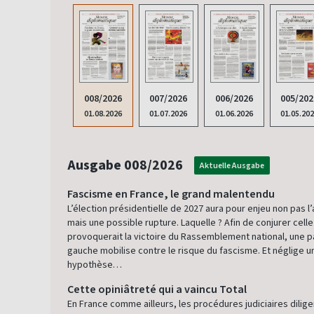
006/2026
008/2026
007/2026
005/202
01.06.2026
01.08.2026
01.07.2026
01.05.20
Ausgabe 008/2026
Aktuelle Ausgabe
Fascisme en France, le grand malentendu
L’élection présidentielle de 2027 aura pour enjeu non pas l
mais une possible rupture. Laquelle ? Afin de conjurer cell
provoquerait la victoire du Rassemblement national, une pa
gauche mobilise contre le risque du fascisme. Et néglige u
hypothèse…
Cette opiniâtreté qui a vaincu Total
En France comme ailleurs, les procédures judiciaires dilig