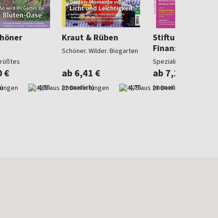
chöner
Kraut & Rüben
Stiftung Warent
Finanzen
Schöner. Wilder. Biogarten
größtes
Spezialist in Geldsach
gazin
0 €
ab 6,41 €
ab 7,10 €
)
4,55
(monatlich)
4,75
(monatlich)