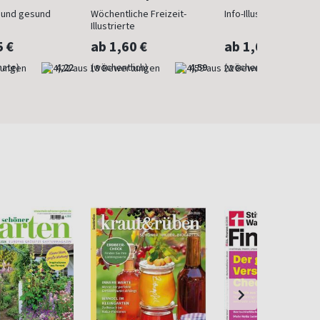
n und gesund
Wöchentliche Freizeit-
Info-Illustrierte für Fr
Illustrierte
5 €
ab 1,60 €
ab 1,60 €
nate)
4,22
(wöchentlich)
4,59
(wöchentlich)