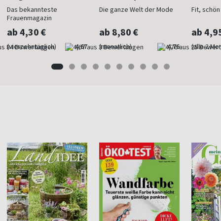
Das bekannteste
Die ganze Welt der Mode
Fit, schö
Frauenmagazin
ab 4,30 €
ab 8,80 €
ab 4,9
(vierzehntäglich)
4,67
(monatlich)
4,76
(alle 2 Mo