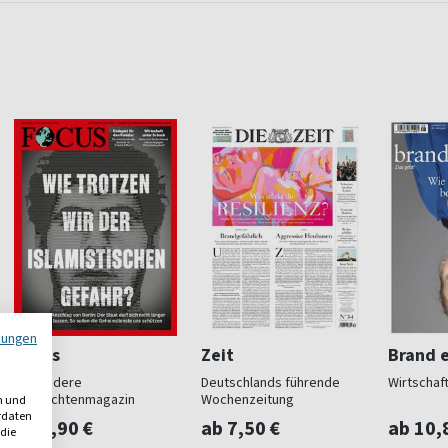
mungen
Focus
Zeit
Brand e
Das andere
Deutschlands führende
Wirtschaf
Nachrichtenmagazin
Wochenzeitung
n und
erdaten
ab 5,90 €
ab 7,50 €
ab 10,
 die