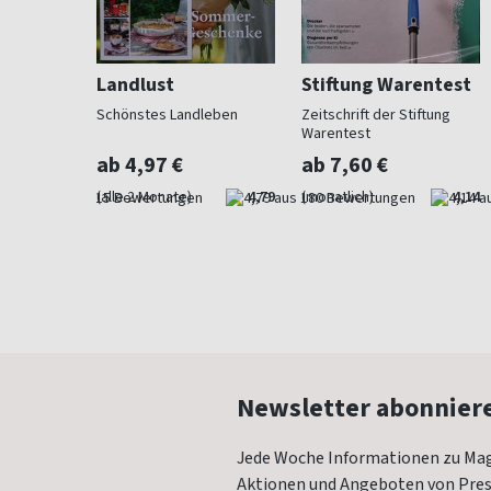
Landlust
Stiftung Warentest
 Beet und
Schönstes Landleben
Zeitschrift der Stiftung
Warentest
ab 4,97 €
ab 7,60 €
4,73
(alle 2 Monate)
4,79
(monatlich)
4,14
Newsletter abonnier
Jede Woche Informationen zu Mag
Aktionen und Angeboten von Press