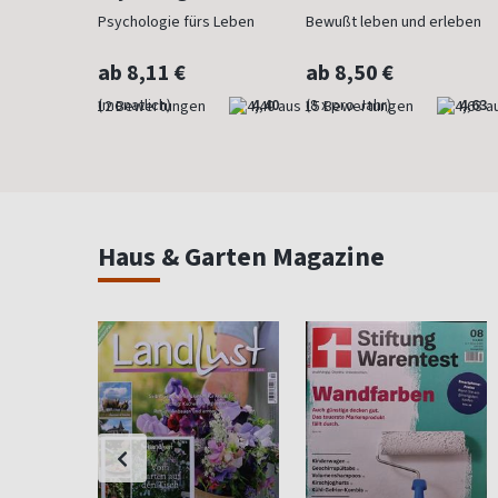
Psychologie fürs Leben
Bewußt leben und erleben
ab 8,11 €
ab 8,50 €
4,83
(monatlich)
4,40
(8 x pro Jahr)
4,63
Haus & Garten Magazine