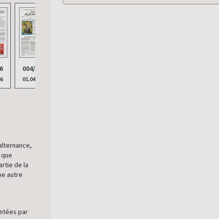
6
004/2026
003/2026
26
01.04.2026
01.03.2026
’alternance,
e que
rtie de la
ne autre
entées par