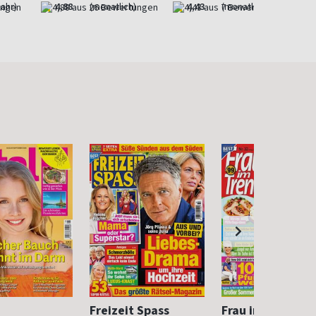
Jahr)
4,88
(monatlich)
4,43
(monatlich)
Freizeit Spass
Frau im Trend