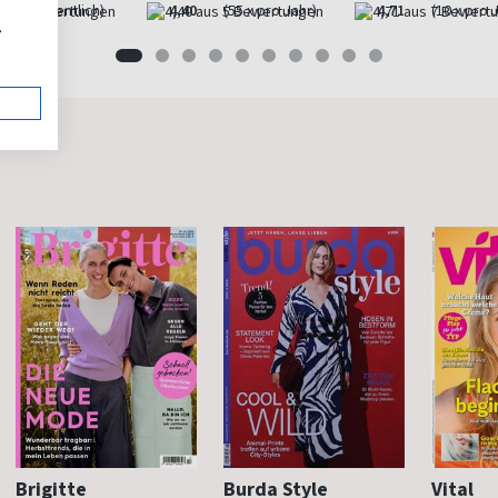
(wöchentlich)
4,40
(55 x pro Jahr)
4,71
(10 x pro 
,
Brigitte
Burda Style
Vital