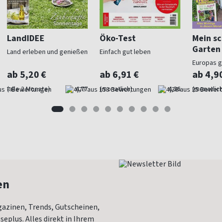
LandIDEE
Öko-Test
Mein s
Garten
Land erleben und genießen
Einfach gut leben
Europas 
Gartenma
ab 5,20 €
ab 6,91 €
ab 4,9
(alle 2 Monate)
4,77
(monatlich)
4,36
(monatlich
en
azinen, Trends, Gutscheinen,
eplus. Alles direkt in Ihrem