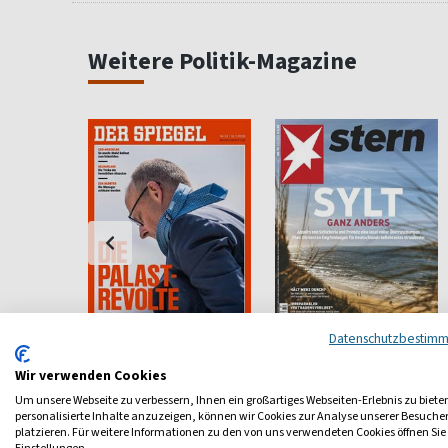
Weitere Politik-Magazine
Datenschutzbestim
chichte
Der Spiegel
stern
Wir verwenden Cookies
kennen,
Das Nachrichten-Magazin
Nachrichten, Hintergründe,
tehen
Reportagen
Um unsere Webseite zu verbessern, Ihnen ein großartiges Webseiten-Erlebnis zu biete
personalisierte Inhalte anzuzeigen, können wir Cookies zur Analyse unserer Besuch
ab 6,90 €
ab 6,50 €
platzieren. Für weitere Informationen zu den von uns verwendeten Cookies öffnen Sie