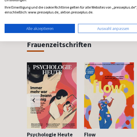
Einstellungen.
4,75
(55 x pro Jahr)
4,44
(wöchentlich)
4,71
Ihre Einwilligung und die cookie Richtlinie gelten für alle Websites von „presseplus.de“
einschließlich: www.presseplus.de, aktion.presseplus.de.
Alle akzeptieren
Auswahl anpassen
Frauenzeitschriften
h
Psychologie Heute
Flow