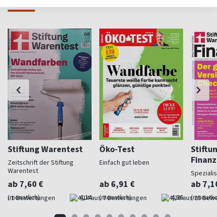
Weitere Wirtschaft-Magazine
Stiftung Warentest
Öko-Test
Stiftu
Finan
Zeitschrift der Stiftung
Einfach gut leben
Warentest
Speziali
ab 7,60 €
ab 6,91 €
ab 7,1
(monatlich)
4,14
(monatlich)
4,36
(monatlic