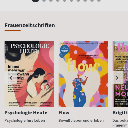
Frauenzeitschriften
Psychologie Heute
Flow
Brigit
Psychologie fürs Leben
Bewußt leben und erleben
Das bek
Frauenm