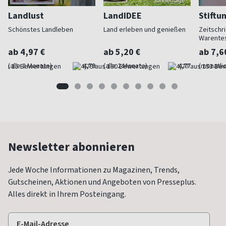
Landlust
LandIDEE
Stiftu
Schönstes Landleben
Land erleben und genießen
Zeitschri
Warente
ab 4,97 €
ab 5,20 €
ab 7,6
(alle 2 Monate)
4,79
(alle 2 Monate)
4,77
(monatlic
Newsletter abonnieren
Jede Woche Informationen zu Magazinen, Trends,
Gutscheinen, Aktionen und Angeboten von Presseplus.
Alles direkt in Ihrem Posteingang.