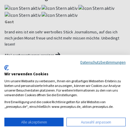
Gast
brand eins ist ein sehr wertvolles Stück Journalismus, auf das ich
mich jeden Monat freue und nicht mehr missen möchte. Unbedingt
lesen!
Alle Leserbewertungen anzeigen
Datenschutzbestimmungen
Wir verwenden Cookies
1 Jahr Freude schenken!
Um unsere Webseite zu verbessern, Ihnen ein großartiges Webseiten-Erlebnis zu
Bei einer Auswahl von über 1.800 Magazinen finden Sie das
bieten und personalisierte Inhalte anzuzeigen, können wir Cookies zur Analyse
richtige Geschenk für jeden.
unserer Besucherdaten platzieren. Für weitere Informationen zu den von uns
verwendeten Cookies öffnen Sie die Einstellungen.
zum Geschenkabo-Finder
Ihre Einwilligung und die cookie Richtlinie gelten für alle Websites von
„presseplus.de“, einschließlich: www.presseplus.de, aktion.presseplus.de.
Alle akzeptieren
Auswahl anpassen