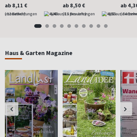
ab 8,11 €
ab 8,50 €
ab 4,3
(monatlich)
4,40
(8 x pro Jahr)
4,63
(vierzehn
Haus & Garten Magazine