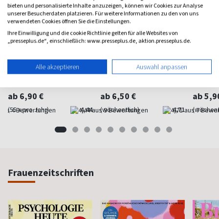
bieten und personalisierte Inhalte anzuzeigen, können wir Cookies zur Analyse
unserer Besucherdaten platzieren. Für weitere Informationen zu den von uns
verwendeten Cookies öffnen Sie die Einstellungen.
Ihre Einwilligung und die cookie Richtlinie gelten für alle Websites von
„presseplus.de“, einschließlich: www.presseplus.de, aktion.presseplus.de.
Der Spiegel
stern
Focus
Alle akzeptieren
Auswahl anpassen
Das Nachrichten-Magazin
Nachrichten, Hintergründe,
Das and
Reportagen
Nachrich
ab 6,90 €
ab 6,50 €
ab 5,9
(55 x pro Jahr)
4,44
(wöchentlich)
4,71
(wöchent
Frauenzeitschriften