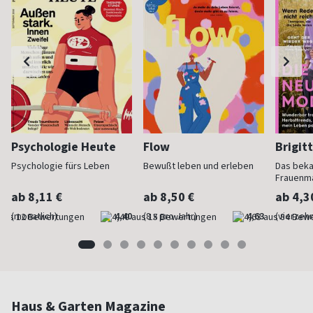
Psychologie Heute
Flow
Brigit
Psychologie fürs Leben
Bewußt leben und erleben
Das bek
Frauenm
ab 8,11 €
ab 8,50 €
ab 4,3
(monatlich)
4,40
(8 x pro Jahr)
4,63
(vierzehn
Haus & Garten Magazine