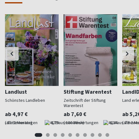
Landlust
Stiftung Warentest
LandI
Schönstes Landleben
Zeitschrift der Stiftung
Land erl
Warentest
ab 4,97 €
ab 7,60 €
ab 5,2
(alle 2 Monate)
4,79
(monatlich)
4,14
(alle 2 M