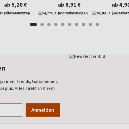
Gartenma
ab 5,20 €
ab 6,91 €
ab 4,9
(alle 2 Monate)
4,77
(monatlich)
4,36
(monatlich
en
azinen, Trends, Gutscheinen,
eplus. Alles direkt in Ihrem