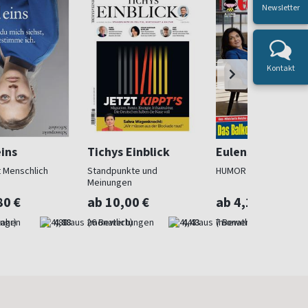
Newsletter
Kontakt
ins
Tichys Einblick
Eulenspiegel
t Menschlich
Standpunkte und
HUMOR - SATIRE - NO
Meinungen
80 €
ab 10,00 €
ab 4,17 €
Jahr)
4,88
(monatlich)
4,43
(monatlich)