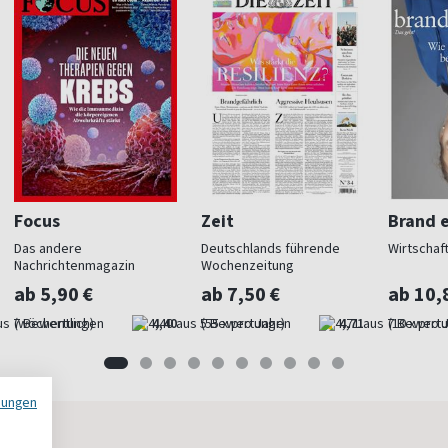
Focus
Zeit
Brand e
Das andere
Deutschlands führende
Wirtschaf
Nachrichtenmagazin
Wochenzeitung
ab 5,90 €
ab 7,50 €
ab 10,
(wöchentlich)
4,40
(55 x pro Jahr)
4,71
(10 x pro 
mungen