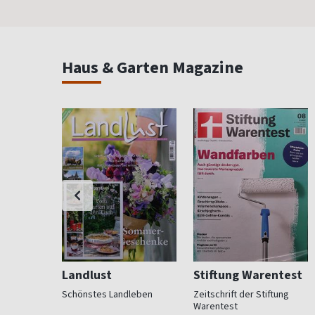
Haus & Garten Magazine
Landlust
Stiftung Warentest
 Beet und
Schönstes Landleben
Zeitschrift der Stiftung
Warentest