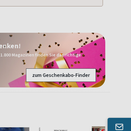
henken!
1.800 Magazinen finden Sie das richtige
zum Geschenkabo-Finder