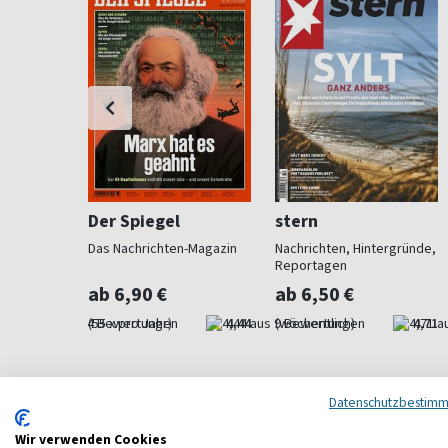
chichte
Der Spiegel
stern
kennen,
Das Nachrichten-Magazin
Nachrichten, Hintergründe,
tehen
Reportagen
ab 6,90 €
ab 6,50 €
4,75
(55 x pro Jahr)
4,44
(wöchentlich)
4,71
Datenschutzbestim
Wir verwenden Cookies