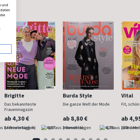
n und
erdaten
 die
,
Brigitte
Burda Style
Vital
Das bekannteste
Die ganze Welt der Mode
Fit, schö
Frauenmagazin
ab 4,30 €
ab 8,80 €
ab 4,9
(vierzehntäglich)
4,67
(monatlich)
4,76
(alle 2 Mo