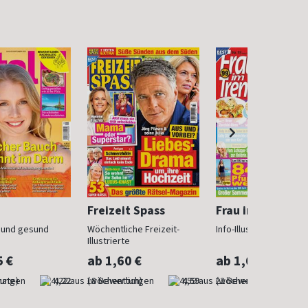
Freizeit Spass
Frau im Trend
n und gesund
Wöchentliche Freizeit-
Info-Illustrierte für Fr
Illustrierte
5 €
ab 1,60 €
ab 1,60 €
nate)
4,22
(wöchentlich)
4,59
(wöchentlich)