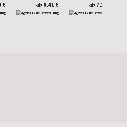
gazin
0 €
ab 6,41 €
ab 7,10 €
)
4,55
(monatlich)
4,75
(monatlich)