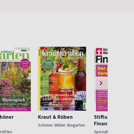
chöner
Kraut & Rüben
Stiftung Warent
Finanzen
Schöner. Wilder. Biogarten
größtes
Spezialist in Geldsach