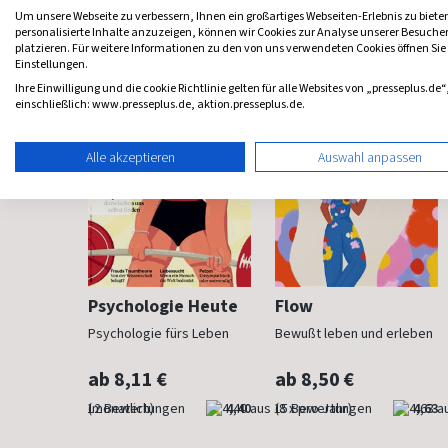
Frauenzeitschriften
Um unsere Webseite zu verbessern, Ihnen ein großartiges Webseiten-Erlebnis zu biete
personalisierte Inhalte anzuzeigen, können wir Cookies zur Analyse unserer Besuch
platzieren. Für weitere Informationen zu den von uns verwendeten Cookies öffnen Sie
Einstellungen.
Ihre Einwilligung und die cookie Richtlinie gelten für alle Websites von „presseplus.de“
einschließlich: www.presseplus.de, aktion.presseplus.de.
Alle akzeptieren
Auswahl anpassen
h
Psychologie Heute
Flow
Psychologie fürs Leben
Bewußt leben und erleben
ab 8,11 €
ab 8,50 €
4,83
(monatlich)
4,40
(8 x pro Jahr)
4,63