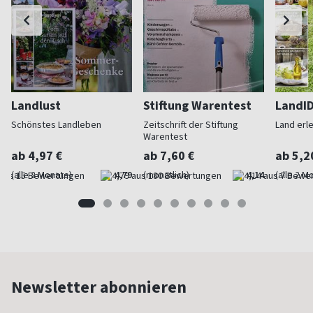
Landlust
Stiftung Warentest
LandI
Schönstes Landleben
Zeitschrift der Stiftung
Land erl
Warentest
ab 4,97 €
ab 7,60 €
ab 5,2
(alle 2 Monate)
4,79
(monatlich)
4,14
(alle 2 M
Newsletter abonnieren