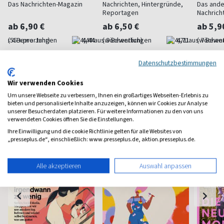
Das Nachrichten-Magazin
Nachrichten, Hintergründe,
Das and
Reportagen
Nachrich
ab 6,90 €
ab 6,50 €
ab 5,9
(55 x pro Jahr)
4,44
(wöchentlich)
4,71
(wöchent
Datenschutzbestimmungen
Wir verwenden Cookies
Um unsere Webseite zu verbessern, Ihnen ein großartiges Webseiten-Erlebnis zu
Frauenzeitschriften
bieten und personalisierte Inhalte anzuzeigen, können wir Cookies zur Analyse
unserer Besucherdaten platzieren. Für weitere Informationen zu den von uns
verwendeten Cookies öffnen Sie die Einstellungen.
Ihre Einwilligung und die cookie Richtlinie gelten für alle Websites von
„presseplus.de“, einschließlich: www.presseplus.de, aktion.presseplus.de.
Alle akzeptieren
Auswahl anpassen