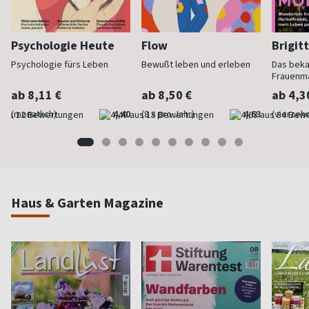
Psychologie Heute
Flow
Brigit
Psychologie fürs Leben
Bewußt leben und erleben
Das bek
Frauenm
ab 8,11 €
ab 8,50 €
ab 4,3
(monatlich)
4,40
(8 x pro Jahr)
4,63
(vierzehn
Haus & Garten Magazine