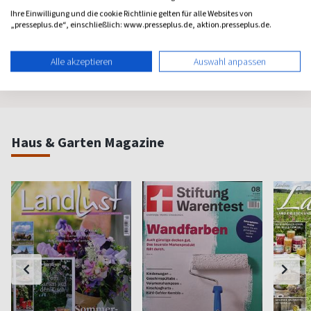
Psychologie fürs Leben
Bewußt leben und erleben
Das bek
Ihre Einwilligung und die cookie Richtlinie gelten für alle Websites von
Frauenm
„presseplus.de“, einschließlich: www.presseplus.de, aktion.presseplus.de.
ab 8,11 €
ab 8,50 €
ab 4,3
(monatlich)
4,40
(8 x pro Jahr)
4,63
(vierzehn
Alle akzeptieren
Auswahl anpassen
Haus & Garten Magazine