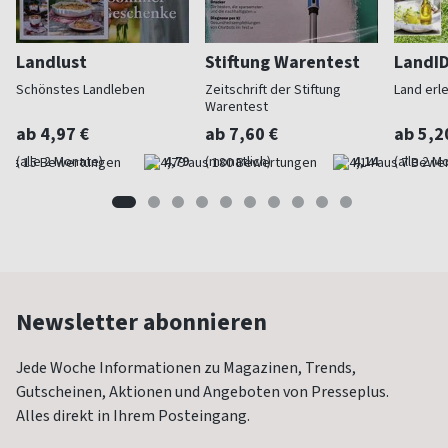
Landlust
Stiftung Warentest
LandI
Schönstes Landleben
Zeitschrift der Stiftung
Land erl
Warentest
ab 4,97 €
ab 7,60 €
ab 5,2
(alle 2 Monate)
4,79
(monatlich)
4,14
(alle 2 M
Newsletter abonnieren
Jede Woche Informationen zu Magazinen, Trends,
Gutscheinen, Aktionen und Angeboten von Presseplus.
Alles direkt in Ihrem Posteingang.