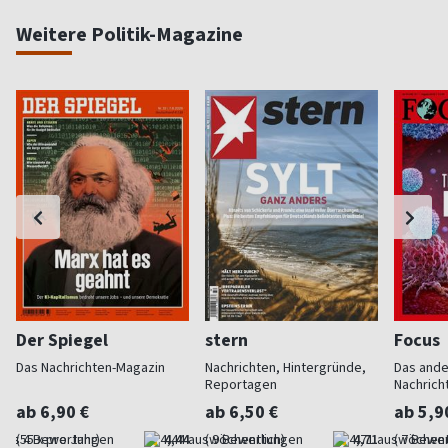
Weitere Politik-Magazine
Der Spiegel
stern
Focus
Das Nachrichten-Magazin
Nachrichten, Hintergründe,
Das and
Reportagen
Nachrich
ab 6,90 €
ab 6,50 €
ab 5,9
(55 x pro Jahr)
4,44
(wöchentlich)
4,71
(wöchent