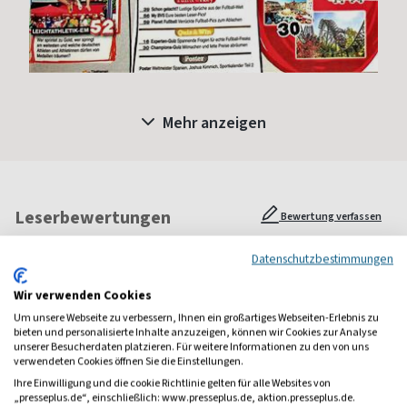
Mehr anzeigen
Leserbewertungen
Bewertung verfassen
Datenschutzbestimmungen
Gast
Wir verwenden Cookies
Um unsere Webseite zu verbessern, Ihnen ein großartiges Webseiten-Erlebnis zu
gut für unseren Nachwuchs - dann kommt der Kicker dran
bieten und personalisierte Inhalte anzuzeigen, können wir Cookies zur Analyse
unserer Besucherdaten platzieren. Für weitere Informationen zu den von uns
Alle Leserbewertungen anzeigen
verwendeten Cookies öffnen Sie die Einstellungen.
Ihre Einwilligung und die cookie Richtlinie gelten für alle Websites von
„presseplus.de“, einschließlich: www.presseplus.de, aktion.presseplus.de.