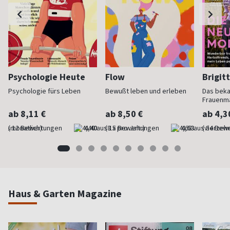
Psychologie Heute
Flow
Brigit
Psychologie fürs Leben
Bewußt leben und erleben
Das bek
Frauenm
ab 8,11 €
ab 8,50 €
ab 4,3
(monatlich)
4,40
(8 x pro Jahr)
4,63
(vierzehn
Haus & Garten Magazine