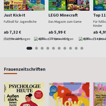
Just Kick-it
LEGO Minecraft
Top 11
Fußball für Jugendliche
Das Magazin zum Game
Für fußb
Kinder
ab 7,32 €
ab 5,99 €
ab 4,9
(9 x pro Jahr)
4,53
(13 x pro Jahr)
4,93
(9 x pro 
Frauenzeitschriften