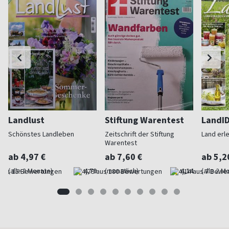
Landlust
Stiftung Warentest
LandI
Schönstes Landleben
Zeitschrift der Stiftung
Land erl
Warentest
ab 4,97 €
ab 7,60 €
ab 5,2
(alle 2 Monate)
4,79
(monatlich)
4,14
(alle 2 M