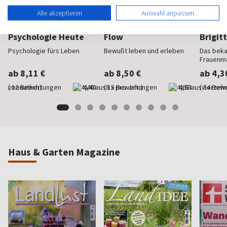
Alle akzeptieren
Auswahl anpassen
Psychologie Heute
Flow
Brigit
Psychologie fürs Leben
Bewußt leben und erleben
Das bek
Frauenm
ab 8,11 €
ab 8,50 €
ab 4,3
(monatlich)
4,40
(8 x pro Jahr)
4,63
(vierzehn
Haus & Garten Magazine