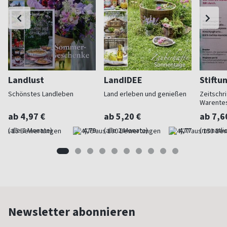
Landlust
LandIDEE
Stiftu
Schönstes Landleben
Land erleben und genießen
Zeitschri
Warente
ab 4,97 €
ab 5,20 €
ab 7,6
(alle 2 Monate)
4,79
(alle 2 Monate)
4,77
(monatlic
Newsletter abonnieren