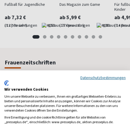
Fußball für Jugendliche
Das Magazin zum Game
Für fußb
Kinder
ab 7,32 €
ab 5,99 €
ab 4,9
(9 x pro Jahr)
4,53
(13 x pro Jahr)
4,93
(9 x pro 
Frauenzeitschriften
Datenschutzbestimmungen
Wir verwenden Cookies
Um unsere Webseite zu verbessern, Ihnen ein großartiges Webseiten-Erlebnis zu
bieten und personalisierte Inhalte anzuzeigen, können wir Cookies zur Analyse
unserer Besucherdaten platzieren. Für weitere Informationen zu den von uns
verwendeten Cookies öffnen Sie die Einstellungen.
Ihre Einwilligung und die cookie Richtlinie gelten für alle Websites von
„presseplus.de“, einschließlich: www.presseplus.de, aktion.presseplus.de.