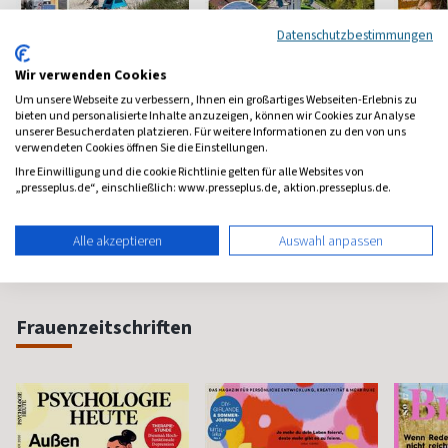
Datenschutzbestimmungen
Wir verwenden Cookies
Clever Campen
Daheim in
Mein L
Um unsere Webseite zu verbessern, Ihnen ein großartiges Webseiten-Erlebnis zu
bieten und personalisierte Inhalte anzuzeigen, können wir Cookies zur Analyse
Deutschland
Besser campen
Schönes
unserer Besucherdaten platzieren. Für weitere Informationen zu den von uns
Deutschlands schönste
verwendeten Cookies öffnen Sie die Einstellungen.
Seiten
ab 4,20 €
ab 5,95 €
ab 6,2
Ihre Einwilligung und die cookie Richtlinie gelten für alle Websites von
„presseplus.de“, einschließlich: www.presseplus.de, aktion.presseplus.de.
(5 x pro Jahr)
4,80
(alle 2 Monate)
4,20
(alle 2 M
Alle akzeptieren
Auswahl anpassen
Frauenzeitschriften