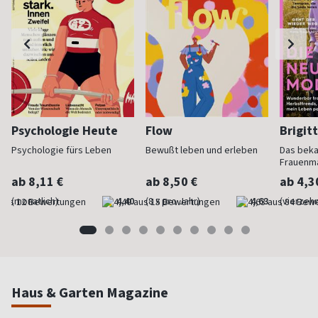
Psychologie Heute
Flow
Brigit
Psychologie fürs Leben
Bewußt leben und erleben
Das bek
Frauenm
ab 8,11 €
ab 8,50 €
ab 4,3
(monatlich)
4,40
(8 x pro Jahr)
4,63
(vierzehn
Haus & Garten Magazine