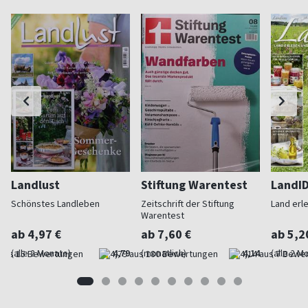
Landlust
Stiftung Warentest
LandI
Schönstes Landleben
Zeitschrift der Stiftung
Land erl
Warentest
ab 4,97 €
ab 7,60 €
ab 5,2
(alle 2 Monate)
4,79
(monatlich)
4,14
(alle 2 M