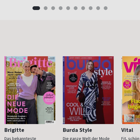
Brigitte
Burda Style
Vital
Das bekannteste
Die ganze Welt der Mode
Fit, schö