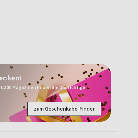
henken!
1.800 Magazinen finden Sie das richtige
zum Geschenkabo-Finder