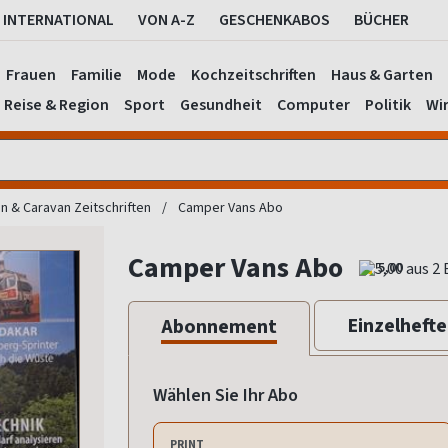
INTERNATIONAL
VON A-Z
GESCHENKABOS
BÜCHER
Frauen
Familie
Mode
Kochzeitschriften
Haus & Garten
Reise & Region
Sport
Gesundheit
Computer
Politik
Wir
 & Caravan Zeitschriften
Camper Vans Abo
Camper Vans Abo
5,00
Einzelhefte
Abonnement
Wählen Sie Ihr Abo
PRINT