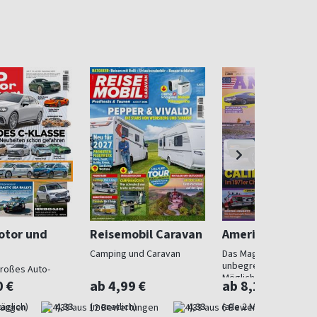
otor und
Reisemobil Caravan
American Classi
Camping und Caravan
Das Magazin der
unbegrenzten
roßes Auto-
Möglichkeiten
0 €
ab 4,99 €
ab 8,17 €
äglich)
4,33
(monatlich)
4,33
(alle 2 Monate)