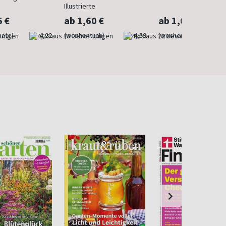
Illustrierte
5 €
ab 1,60 €
ab 1,60 €
nate)
4,22
(wöchentlich)
4,59
(wöchentlich)