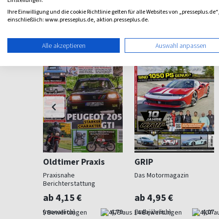
Einstellungen.
Ihre Einwilligung und die cookie Richtlinie gelten für alle Websites von „presseplus.de“
Weitere Auto-Motorrad-Magazine
einschließlich: www.presseplus.de, aktion.presseplus.de.
Alle akzeptieren
Auswahl anpassen
Oldtimer Praxis
GRIP
Praxisnahe
Das Motormagazin
Berichterstattung
ab 4,15 €
ab 4,95 €
4,60
(monatlich)
4,79
(halbjährlich)
4,07