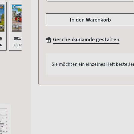
In den Warenkorb
6
001/2026
006/2025
Geschenkurkunde gestalten
008/2025
26
18.12.2025
28.08.2025
23.10.2025
Sie möchten ein einzelnes Heft bestelle