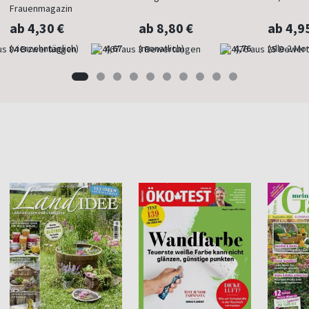
Frauenmagazin
ab 4,30 €
ab 8,80 €
ab 4,9
(vierzehntäglich)
4,67
(monatlich)
4,76
(alle 2 Mo