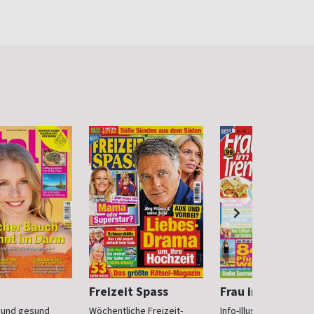
Freizeit Spass
Frau im Trend
n und gesund
Wöchentliche Freizeit-
Info-Illustrierte für Fr