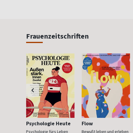
Frauenzeitschriften
h
Psychologie Heute
Flow
Psychologie fürs Leben
Bewußt leben und erleben