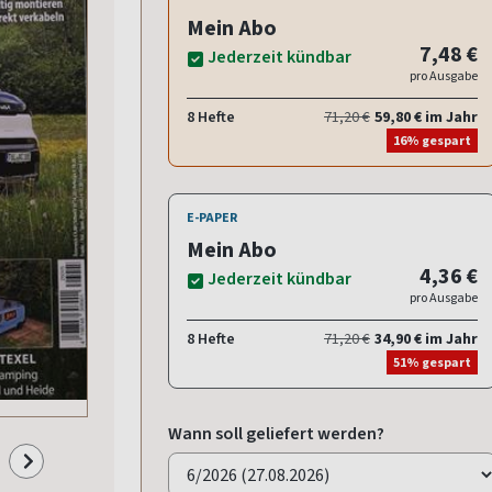
Mein Abo
7,48 €
Jederzeit kündbar
pro Ausgabe
8 Hefte
71,20 €
59,80 € im Jahr
16% gespart
E-PAPER
Mein Abo
4,36 €
Jederzeit kündbar
pro Ausgabe
8 Hefte
71,20 €
34,90 € im Jahr
51% gespart
Wann soll geliefert werden?