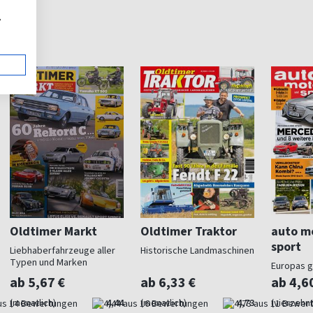
,
Oldtimer Markt
Oldtimer Traktor
auto m
sport
Liebhaberfahrzeuge aller
Historische Landmaschinen
Typen und Marken
Europas g
Magazin
ab 5,67 €
ab 6,33 €
ab 4,6
(monatlich)
4,44
(monatlich)
4,73
(vierzehnt