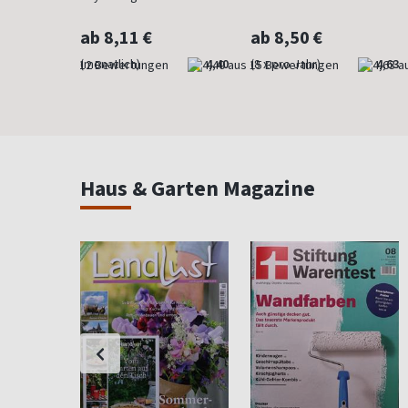
ab 8,11 €
ab 8,50 €
4,83
(monatlich)
4,40
(8 x pro Jahr)
4,63
Haus & Garten Magazine