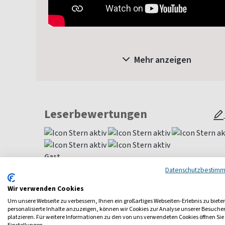
Mehr anzeigen
Leserbewertungen
Gast
Datenschutzbestim
Die Zeitschrift gefällt sehr gut durch Ihre Aufmachung und T
uns der Stellplatzführer, die wir sammeln und abheften wolle
Wir verwenden Cookies
Um unsere Webseite zu verbessern, Ihnen ein großartiges Webseiten-Erlebnis zu biete
Alle Leserbewertungen anzeigen
personalisierte Inhalte anzuzeigen, können wir Cookies zur Analyse unserer Besuch
platzieren. Für weitere Informationen zu den von uns verwendeten Cookies öffnen Sie