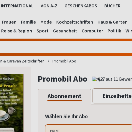
INTERNATIONAL
VON A-Z
GESCHENKABOS
BÜCHER
Frauen
Familie
Mode
Kochzeitschriften
Haus & Garten
Reise & Region
Sport
Gesundheit
Computer
Politik
Wir
 & Caravan Zeitschriften
Promobil Abo
Promobil Abo
4,27
Einzelhefte
Abonnement
Wählen Sie Ihr Abo
PRINT