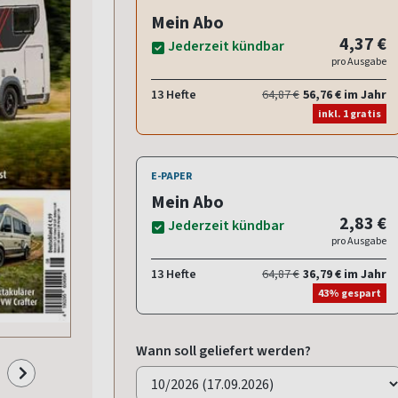
Mein Abo
4,37 €
Jederzeit kündbar
pro Ausgabe
13 Hefte
64,87 €
56,76 € im Jahr
inkl. 1 gratis
E-PAPER
Mein Abo
2,83 €
Jederzeit kündbar
pro Ausgabe
13 Hefte
64,87 €
36,79 € im Jahr
43% gespart
Wann soll geliefert werden?