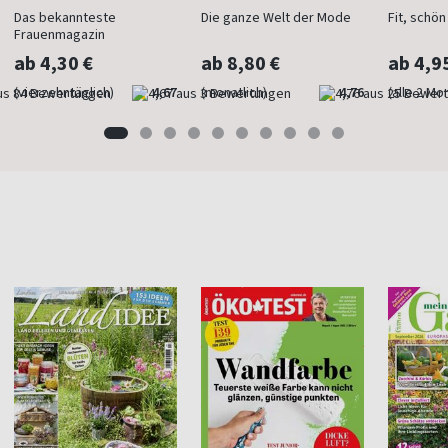
Das bekannteste
Die ganze Welt der Mode
Fit, schö
Frauenmagazin
ab 4,30 €
ab 8,80 €
ab 4,9
(vierzehntäglich)
4,67
(monatlich)
4,76
(alle 2 Mo