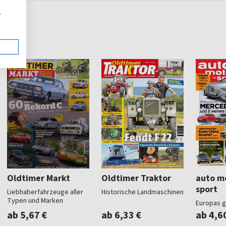
,
Oldtimer Markt
Oldtimer Traktor
auto m
sport
Liebhaberfahrzeuge aller
Historische Landmaschinen
Typen und Marken
Europas g
Magazin
ab 5,67 €
ab 6,33 €
ab 4,6