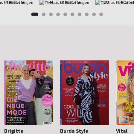
(monatlich)
4,44
(monatlich)
4,73
(vierzehnt
Brigitte
Burda Style
Vital