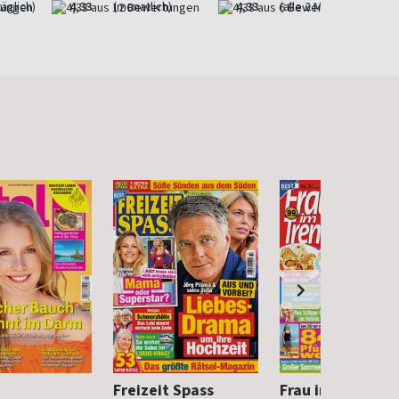
äglich)
4,33
(monatlich)
4,33
(alle 2 Monate)
Freizeit Spass
Frau im Trend