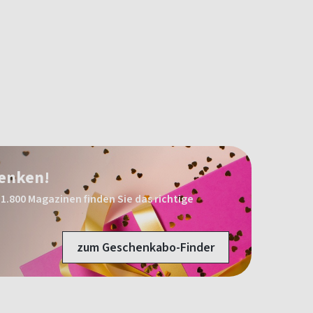
henken!
1.800 Magazinen finden Sie das richtige
zum Geschenkabo-Finder