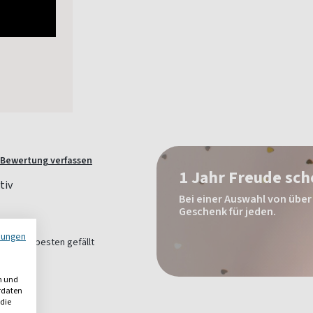
Bewertung verfassen
1 Jahr Freude sc
Bei einer Auswahl von über 
Geschenk für jeden.
mungen
ipps. Am besten gefällt
n!
n und
erdaten
 die