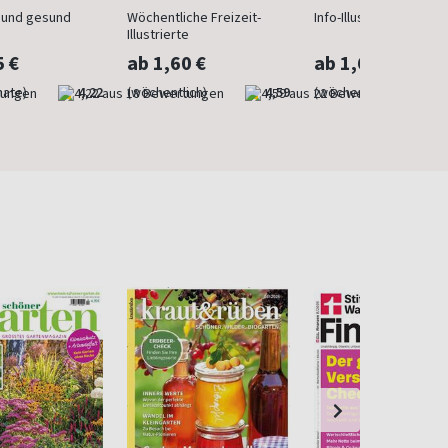
n und gesund
Wöchentliche Freizeit-
Info-Illustrierte für Fr
Illustrierte
5 €
ab 1,60 €
ab 1,60 €
nate)
4,22
(wöchentlich)
4,59
(wöchentlich)