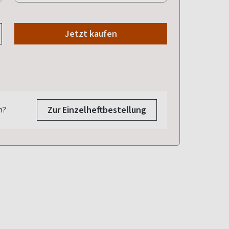
Jetzt kaufen
011/2025
010/2025
009/2025
2025
16.10.2025
18.09.2025
14.08.2025
.2025
Zur Einzelheftbestellung
n?