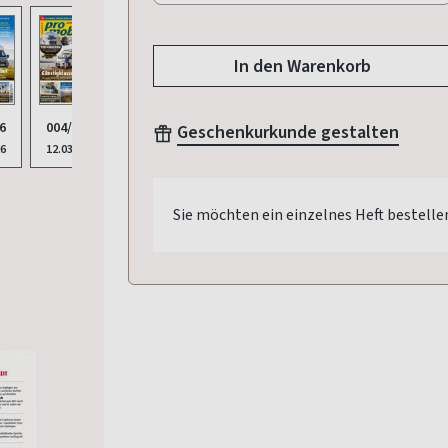
In den Warenkorb
003/2026
6
004/2026
002/2026
001/2026
Geschenkurkunde gestalten
012/
12.02.2026
26
12.03.2026
08.01.2026
11.12.2025
13.11
Sie möchten ein einzelnes Heft bestelle