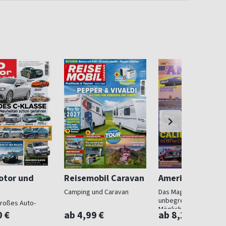
otor und
Reisemobil Caravan
American Classi
Camping und Caravan
Das Magazin der
unbegrenzten
roßes Auto-
Möglichkeiten
0 €
ab 4,99 €
ab 8,17 €