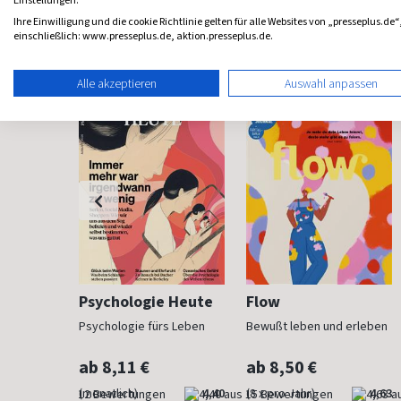
Einstellungen.
Ihre Einwilligung und die cookie Richtlinie gelten für alle Websites von „presseplus.de“
Frauenzeitschriften
einschließlich: www.presseplus.de, aktion.presseplus.de.
Alle akzeptieren
Auswahl anpassen
h
Psychologie Heute
Flow
Psychologie fürs Leben
Bewußt leben und erleben
ab 8,11 €
ab 8,50 €
4,83
(monatlich)
4,40
(8 x pro Jahr)
4,63