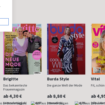
,
Brigitte
Burda Style
Vital
Das bekannteste
Die ganze Welt der Mode
Fit, schö
Frauenmagazin
ab 4,30 €
ab 8,80 €
ab 4,9
(vierzehntäglich)
4,67
(monatlich)
4,76
(alle 2 Mo