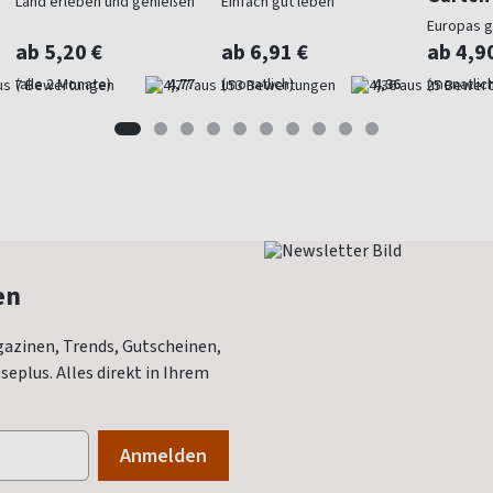
Land erleben und genießen
Einfach gut leben
Europas 
Gartenma
ab 5,20 €
ab 6,91 €
ab 4,9
(alle 2 Monate)
4,77
(monatlich)
4,36
(monatlich
en
azinen, Trends, Gutscheinen,
eplus. Alles direkt in Ihrem