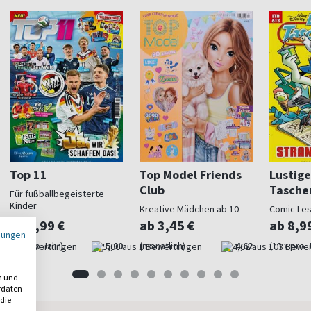
Top 11
Top Model Friends
Lustige
Club
Tasche
Für fußballbegeisterte
Kinder
Kreative Mädchen ab 10
Comic Le
ab 4,99 €
ab 3,45 €
ab 8,9
mungen
(9 x pro Jahr)
5,00
(monatlich)
4,62
(13 x pro 
n und
erdaten
 die