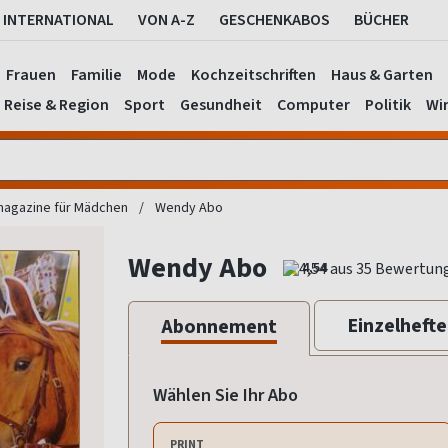
INTERNATIONAL
VON A-Z
GESCHENKABOS
BÜCHER
Frauen
Familie
Mode
Kochzeitschriften
Haus & Garten
Reise & Region
Sport
Gesundheit
Computer
Politik
Wir
agazine für Mädchen
Wendy Abo
Wendy Abo
4,54
Einzelhefte
Abonnement
Wählen Sie Ihr Abo
PRINT