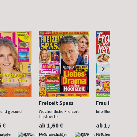
Freizeit Spass
Frau im Trend
n und gesund
Wöchentliche Freizeit-
Info-Illustrierte für Fr
Illustrierte
5 €
ab 1,60 €
ab 1,60 €
nate)
4,22
(wöchentlich)
4,59
(wöchentlich)