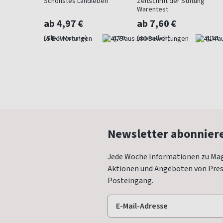
 Beet und
Schönstes Landleben
Zeitschrift der Stiftung
Warentest
ab 4,97 €
ab 7,60 €
4,73
(alle 2 Monate)
4,79
(monatlich)
4,14
Newsletter abonnier
Jede Woche Informationen zu Mag
Aktionen und Angeboten von Press
Posteingang.