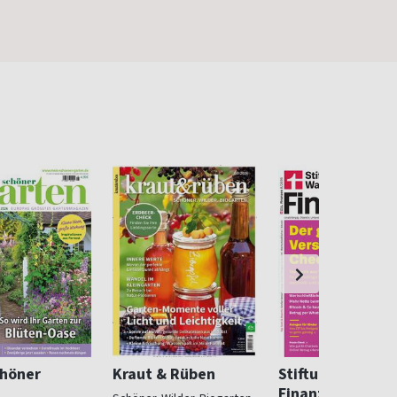
chöner
Kraut & Rüben
Stiftung Warent
Finanzen