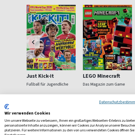
i
Just Kick-it
LEGO Minecraft
Fußball für Jugendliche
Das Magazin zum Game
ab 7,32 €
ab 5,99 €
Datenschutzbestim
4,73
(9 x pro Jahr)
4,53
(13 x pro Jahr)
4,93
Wir verwenden Cookies
Um unsere Webseite zu verbessern, Ihnen ein großartiges Webseiten-Erlebnis zu biete
personalisierte Inhalte anzuzeigen, können wir Cookies zur Analyse unserer Besuch
platzieren. Für weitere Informationen zu den von uns verwendeten Cookies öffnen Sie