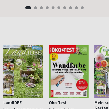
LandIDEE
Öko-Test
Mein s
Garten