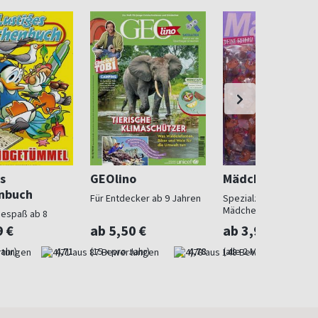
s
GEOlino
Mädchen
nbuch
Für Entdecker ab 9 Jahren
Spezialzeitschrift für
Mädchen
sespaß ab 8
9 €
ab 5,50 €
ab 3,99 €
Jahr)
4,71
(15 x pro Jahr)
4,78
(alle 2 Monate)