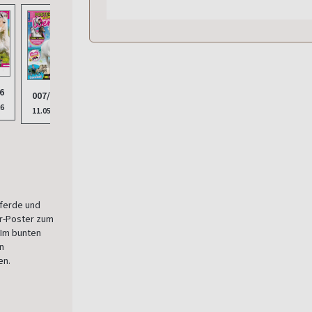
6
006/2026
005/2026
004/2026
003/
007/2026
26
14.04.2026
17.03.2026
24.02.2026
03.02
11.05.2026
ferde und
r-Poster zum
 Im bunten
in
en.