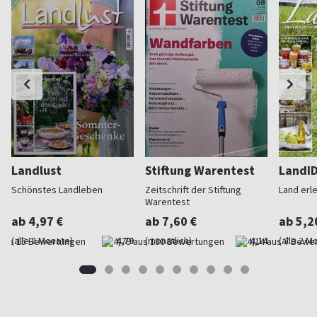
Landlust
Stiftung Warentest
LandI
Schönstes Landleben
Zeitschrift der Stiftung
Land erl
Warentest
ab 4,97 €
ab 7,60 €
ab 5,2
(alle 2 Monate)
4,79
(monatlich)
4,14
(alle 2 M