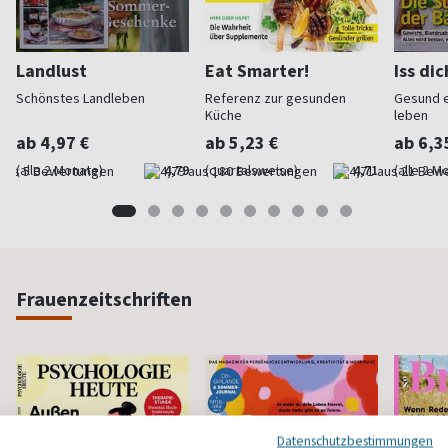
Landlust
Eat Smarter!
Iss di
Schönstes Landleben
Referenz zur gesunden
Gesund 
Küche
leben
ab 4,97 €
ab 5,23 €
ab 6,3
(alle 2 Monate)
4,79
(quartalsweise)
4,71
(alle 2 M
Frauenzeitschriften
Datenschutzbestimmungen