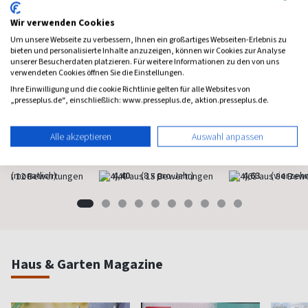
Wir verwenden Cookies
Um unsere Webseite zu verbessern, Ihnen ein großartiges Webseiten-Erlebnis zu
bieten und personalisierte Inhalte anzuzeigen, können wir Cookies zur Analyse
unserer Besucherdaten platzieren. Für weitere Informationen zu den von uns
verwendeten Cookies öffnen Sie die Einstellungen.
Ihre Einwilligung und die cookie Richtlinie gelten für alle Websites von
„presseplus.de“, einschließlich: www.presseplus.de, aktion.presseplus.de.
Psychologie Heute
Flow
Brigit
Psychologie fürs Leben
Bewußt leben und erleben
Das bek
Alle akzeptieren
Auswahl anpassen
Frauenm
ab 8,11 €
ab 8,50 €
ab 4,3
(monatlich)
4,40
(8 x pro Jahr)
4,63
(vierzehn
Haus & Garten Magazine