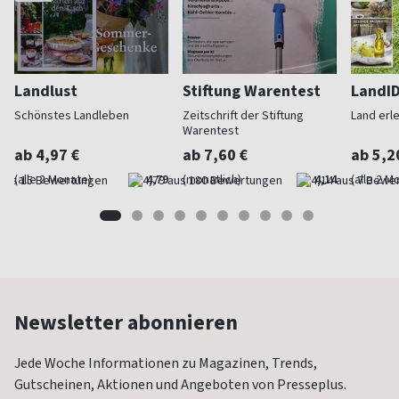
Landlust
Stiftung Warentest
LandI
Schönstes Landleben
Zeitschrift der Stiftung
Land erl
Warentest
ab 4,97 €
ab 7,60 €
ab 5,2
(alle 2 Monate)
4,79
(monatlich)
4,14
(alle 2 M
Newsletter abonnieren
Jede Woche Informationen zu Magazinen, Trends,
Gutscheinen, Aktionen und Angeboten von Presseplus.