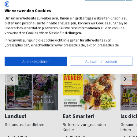
Wir verwenden Cookies
Um unsere Webseite zu verbessern, Ihnen ein großartiges Webseiten-Erlebnis zu
Weitere Koch-Magazine
bieten und personalisierte Inhalte anzuzeigen, können wir Cookies zur Analyse
unserer Besucherdaten platzieren. Für weitere Informationen zu den von uns
verwendeten Cookies öffnen Sie die Einstellungen.
Ihre Einwilligung und die cookie Richtlinie gelten für alle Websites von
„presseplus.de“, einschließlich: www.presseplus.de, aktion.presseplus.de.
Alle akzeptieren
Auswahl anpassen
Landlust
Eat Smarter!
Iss di
Schönstes Landleben
Referenz zur gesunden
Gesund 
Küche
leben