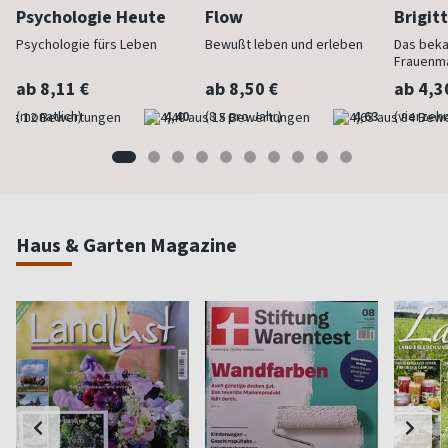
Psychologie Heute
Flow
Brigit
Psychologie fürs Leben
Bewußt leben und erleben
Das bek
Frauenm
ab 8,11 €
ab 8,50 €
ab 4,3
(monatlich)
4,40
(8 x pro Jahr)
4,63
(vierzehn
Haus & Garten Magazine