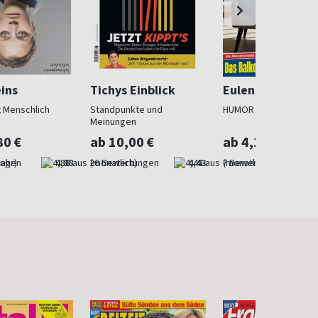
ins
Tichys Einblick
Eulenspiegel
t Menschlich
Standpunkte und
HUMOR - SATIRE - NO
Meinungen
80 €
ab 10,00 €
ab 4,17 €
Jahr)
4,88
(monatlich)
4,43
(monatlich)