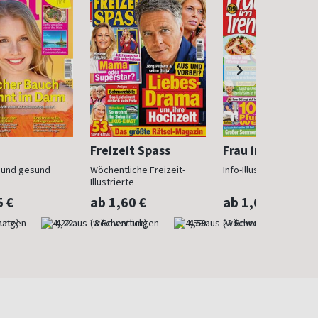
Freizeit Spass
Frau im Trend
n und gesund
Wöchentliche Freizeit-
Info-Illustrierte für Fr
Illustrierte
5 €
ab 1,60 €
ab 1,60 €
nate)
4,22
(wöchentlich)
4,59
(wöchentlich)