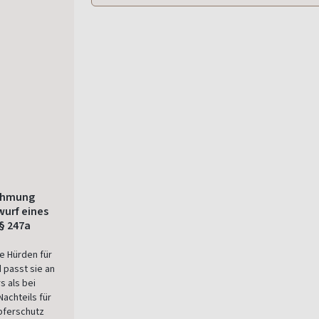
nehmung
urf eines
§ 247a
e Hürden für
 passt sie an
s als bei
achteils für
pferschutz