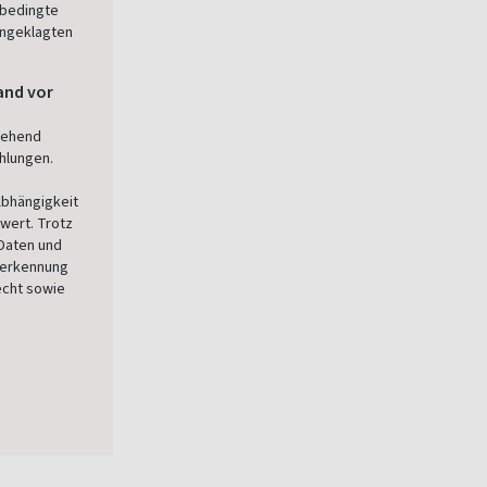
sbedingte
angeklagten
and vor
gehend
hlungen.
Abhängigkeit
wert. Trotz
 Daten und
nerkennung
echt sowie