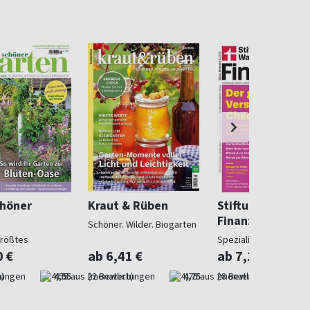
chöner
Kraut & Rüben
Stiftung Warent
Finanzen
Schöner. Wilder. Biogarten
größtes
Spezialist in Geldsach
gazin
0 €
ab 6,41 €
ab 7,10 €
)
4,55
(monatlich)
4,75
(monatlich)