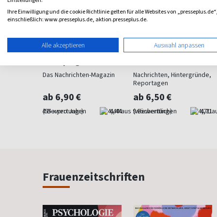
Einstellungen.
Ihre Einwilligung und die cookie Richtlinie gelten für alle Websites von „presseplus.de“
einschließlich: www.presseplus.de, aktion.presseplus.de.
Alle akzeptieren
Auswahl anpassen
chichte
Der Spiegel
stern
kennen,
Das Nachrichten-Magazin
Nachrichten, Hintergründe,
tehen
Reportagen
ab 6,90 €
ab 6,50 €
4,75
(55 x pro Jahr)
4,44
(wöchentlich)
4,71
Frauenzeitschriften