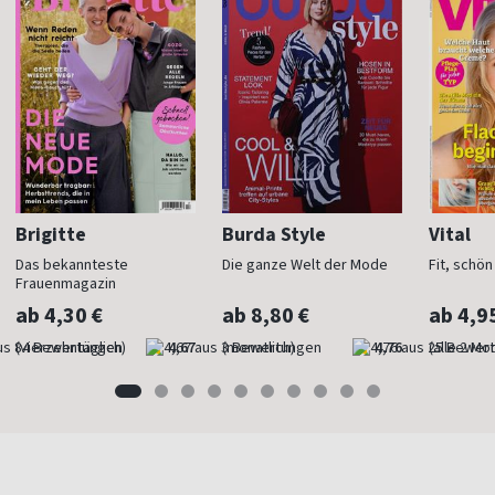
Brigitte
Burda Style
Vital
Das bekannteste
Die ganze Welt der Mode
Fit, schö
Frauenmagazin
ab 4,30 €
ab 8,80 €
ab 4,9
(vierzehntäglich)
4,67
(monatlich)
4,76
(alle 2 Mo