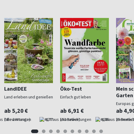
LandIDEE
Öko-Test
Mein s
Garten
Land erleben und genießen
Einfach gut leben
Europas 
Gartenma
ab 5,20 €
ab 6,91 €
ab 4,9
(alle 2 Monate)
4,77
(monatlich)
4,36
(monatlich