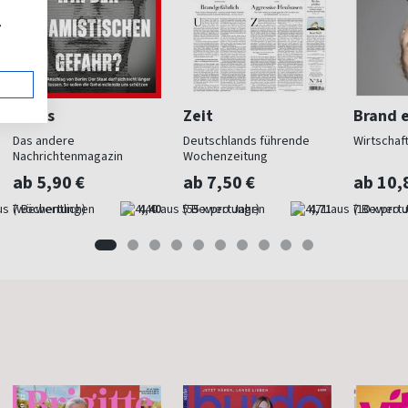
,
Focus
Zeit
Brand e
Das andere
Deutschlands führende
Wirtschaf
Nachrichtenmagazin
Wochenzeitung
ab 5,90 €
ab 7,50 €
ab 10,
(wöchentlich)
4,40
(55 x pro Jahr)
4,71
(10 x pro 