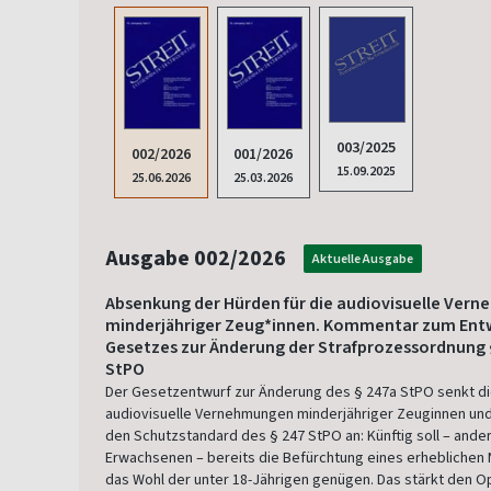
003/2025
002/2026
001/2026
15.09.2025
25.06.2026
25.03.2026
Ausgabe 002/2026
Aktuelle Ausgabe
Absenkung der Hürden für die audiovisuelle Ver
minderjähriger Zeug*innen. Kommentar zum Entw
Gesetzes zur Änderung der Strafprozessordnung 
StPO
Der Gesetzentwurf zur Änderung des § 247a StPO senkt di
audiovisuelle Vernehmungen minderjähriger Zeuginnen und
den Schutzstandard des § 247 StPO an: Künftig soll – ander
Erwachsenen – bereits die Befürchtung eines erheblichen N
das Wohl der unter 18-Jährigen genügen. Das stärkt den O