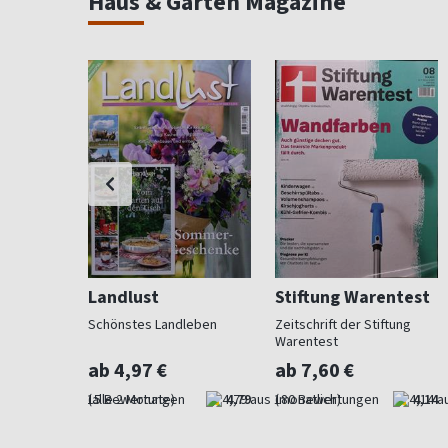
Haus & Garten Magazine
Landlust
Stiftung Warentest
 Beet und
Schönstes Landleben
Zeitschrift der Stiftung
Warentest
ab 4,97 €
ab 7,60 €
4,73
(alle 2 Monate)
4,79
(monatlich)
4,14