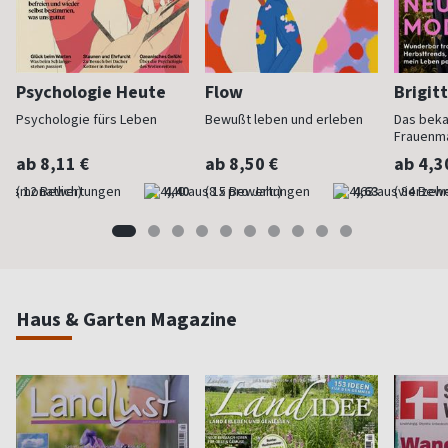
Psychologie Heute
Flow
Brigit
Psychologie fürs Leben
Bewußt leben und erleben
Das bek
Frauenm
ab 8,11 €
ab 8,50 €
ab 4,3
(monatlich)
4,40
(8 x pro Jahr)
4,63
(vierzehn
Haus & Garten Magazine