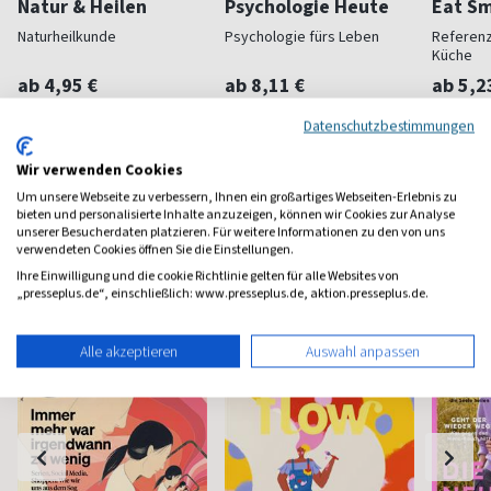
Natur & Heilen
Psychologie Heute
Eat Sm
Naturheilkunde
Psychologie fürs Leben
Referenz
Küche
ab 4,95 €
ab 8,11 €
ab 5,2
(monatlich)
4,84
(monatlich)
4,40
(quartal
Datenschutzbestimmungen
Wir verwenden Cookies
Um unsere Webseite zu verbessern, Ihnen ein großartiges Webseiten-Erlebnis zu
bieten und personalisierte Inhalte anzuzeigen, können wir Cookies zur Analyse
unserer Besucherdaten platzieren. Für weitere Informationen zu den von uns
verwendeten Cookies öffnen Sie die Einstellungen.
Frauenzeitschriften
Ihre Einwilligung und die cookie Richtlinie gelten für alle Websites von
„presseplus.de“, einschließlich: www.presseplus.de, aktion.presseplus.de.
Alle akzeptieren
Auswahl anpassen