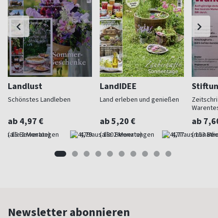
Landlust
LandIDEE
Stiftu
Schönstes Landleben
Land erleben und genießen
Zeitschri
Warente
ab 4,97 €
ab 5,20 €
ab 7,6
(alle 2 Monate)
4,79
(alle 2 Monate)
4,77
(monatlic
Newsletter abonnieren