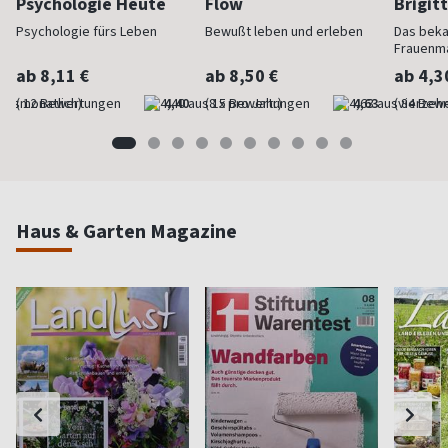
Psychologie Heute
Flow
Brigit
Psychologie fürs Leben
Bewußt leben und erleben
Das bek
Frauenm
ab 8,11 €
ab 8,50 €
ab 4,3
(monatlich)
4,40
(8 x pro Jahr)
4,63
(vierzehn
Haus & Garten Magazine