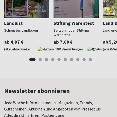
Landlust
Stiftung Warentest
LandI
Schönstes Landleben
Zeitschrift der Stiftung
Land erl
Warentest
ab 4,97 €
ab 7,60 €
ab 5,2
(alle 2 Monate)
4,79
(monatlich)
4,14
(alle 2 M
Newsletter abonnieren
Jede Woche Informationen zu Magazinen, Trends,
Gutscheinen, Aktionen und Angeboten von Presseplus.
Alles direkt in Ihrem Posteingang.