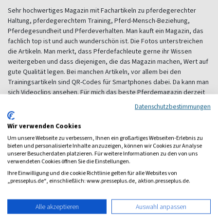
Sehr hochwertiges Magazin mit Fachartikeln zu pferdegerechter
Haltung, pferdegerechtem Training, Pferd-Mensch-Beziehung,
Pferdegesundheit und Pferdeverhalten. Man kauft ein Magazin, das
fachlich top ist und auch wunderschön ist. Die Fotos unterstreichen
die Artikeln. Man merkt, dass Pferdefachleute gerne ihr Wissen
weitergeben und dass diejenigen, die das Magazin machen, Wert auf
gute Qualität legen. Bei manchen Artikeln, vor allem bei den
Trainingsartikeln sind QR-Codes für Smartphones dabei. Da kann man
sich Videoclips ansehen. Für mich das beste Pferdemagazin derzeit
am Markt: informativ und zum Wohl des Pferdes
Datenschutzbestimmungen
Alle Leserbewertungen anzeigen
Wir verwenden Cookies
Um unsere Webseite zu verbessern, Ihnen ein großartiges Webseiten-Erlebnis zu
bieten und personalisierte Inhalte anzuzeigen, können wir Cookies zur Analyse
1 Jahr Freude schenken!
unserer Besucherdaten platzieren. Für weitere Informationen zu den von uns
verwendeten Cookies öffnen Sie die Einstellungen.
Bei einer Auswahl von über 1.800 Magazinen finden Sie das
Ihre Einwilligung und die cookie Richtlinie gelten für alle Websites von
richtige Geschenk für jeden.
„presseplus.de“, einschließlich: www.presseplus.de, aktion.presseplus.de.
zum Geschenkabo-Finder
Alle akzeptieren
Auswahl anpassen