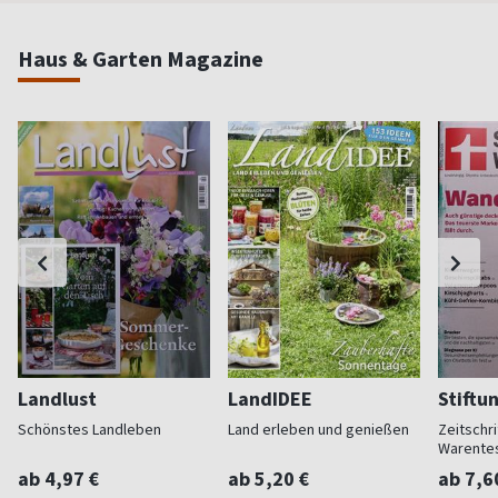
Haus & Garten Magazine
Landlust
LandIDEE
Stiftu
Schönstes Landleben
Land erleben und genießen
Zeitschri
Warente
ab 4,97 €
ab 5,20 €
ab 7,6