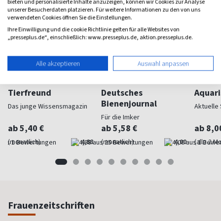
bieten und personalisierte Inhalte anzuzeigen, können wir Cookies zur Analyse
unserer Besucherdaten platzieren. Für weitere Informationen zu den von uns
verwendeten Cookies öffnen Sie die Einstellungen.
Ihre Einwilligung und die cookie Richtlinie gelten für alle Websites von
„presseplus.de“, einschließlich: www.presseplus.de, aktion.presseplus.de.
Alle akzeptieren
Auswahl anpassen
Tierfreund
Deutsches
Aquari
Bienenjournal
Das junge Wissensmagazin
Aktuelle
Für die Imker
ab 5,40 €
ab 5,58 €
ab 8,0
(monatlich)
4,88
(monatlich)
4,00
(alle 2 M
Frauenzeitschriften