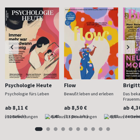
Psychologie Heute
Flow
Brigit
Psychologie fürs Leben
Bewußt leben und erleben
Das bek
Frauenm
ab 8,11 €
ab 8,50 €
ab 4,3
(monatlich)
4,40
(8 x pro Jahr)
4,63
(vierzehn