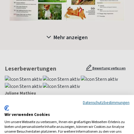
Mehr anzeigen
Leserbewertungen
Bewertung verfassen
Juliane Mathieu
Datenschutzbestimmungen
Sehr geehrte Damen und HErren, ich bin sehr zufrieden mit der
Zeitschrift Dogs, es gibt dort umfangreiche Informationen. Auch für
Wir verwenden Cookies
einen Hundetrainer:-)))) Vielleicht sehe ich meine Hündin auch mal auf
Um unsere Webseite zu verbessern, Ihnen ein großartiges Webseiten-Erlebnis zu
der Titelseite:-)) Weiter so, ganz große klasse. Ich habe damals die
bieten und personalisierte Inhalte anzuzeigen, können wir Cookies zur Analyse
Zeitschrift für ein Jahr von meiner Freundin per Abbo geschenkt
unserer Besucherdaten platzieren. Für weitere Informationen zu den von uns