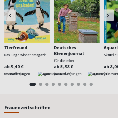
Tierfreund
Deutsches
Aquari
Bienenjournal
Das junge Wissensmagazin
Aktuelle
Für die Imker
ab 5,40 €
ab 5,58 €
ab 8,0
(monatlich)
4,88
(monatlich)
4,00
(alle 2 M
Frauenzeitschriften