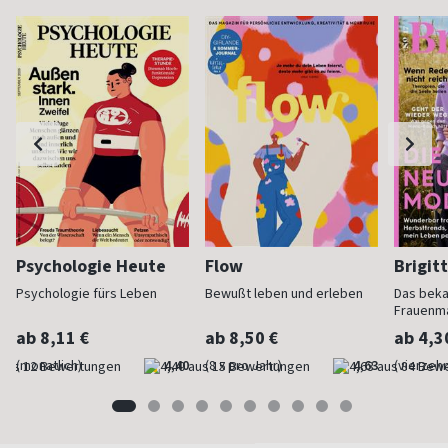
Psychologie Heute
Flow
Brigit
Psychologie fürs Leben
Bewußt leben und erleben
Das bek
Frauenm
ab 8,11 €
ab 8,50 €
ab 4,3
(monatlich)
4,40
(8 x pro Jahr)
4,63
(vierzehn