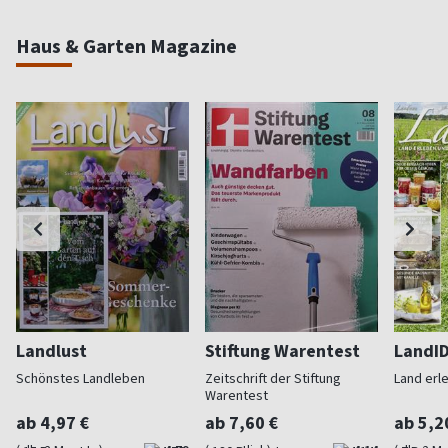
Haus & Garten Magazine
Landlust
Stiftung Warentest
LandI
Schönstes Landleben
Zeitschrift der Stiftung
Land erl
Warentest
ab 4,97 €
ab 7,60 €
ab 5,2