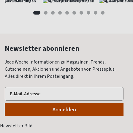
(alle 2 Monate)
4,79
(monatlich)
4,14
(alle 2 M
Newsletter abonnieren
Jede Woche Informationen zu Magazinen, Trends,
Gutscheinen, Aktionen und Angeboten von Presseplus.
Alles direkt in Ihrem Posteingang.