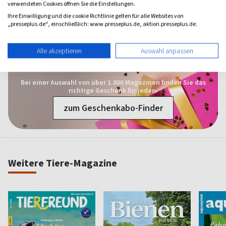
bekommen und habe mich jetzt selber dort angemeldet. Ich freue
verwendeten Cookies öffnen Sie die Einstellungen.
mich schon auf die nächste Ausgabe. Herzliche Grüße Juliane Mathieu
Ihre Einwilligung und die cookie Richtlinie gelten für alle Websites von
„presseplus.de“, einschließlich: www.presseplus.de, aktion.presseplus.de.
Alle Leserbewertungen anzeigen
Alle akzeptieren
Auswahl anpassen
1 Jahr Freude schenken!
Bei einer Auswahl von über 1.800 Magazinen finden Sie das
richtige Geschenk für jeden.
zum Geschenkabo-Finder
Weitere Tiere-Magazine