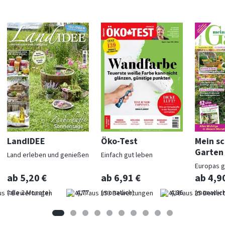
LandIDEE
Öko-Test
Mein s
Garten
Land erleben und genießen
Einfach gut leben
Europas 
Gartenma
ab 5,20 €
ab 6,91 €
ab 4,9
(alle 2 Monate)
4,77
(monatlich)
4,36
(monatlich