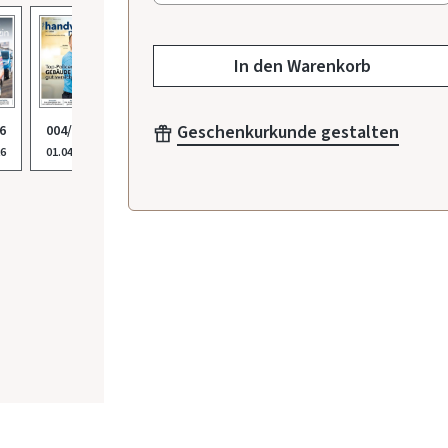
In den Warenkorb
Geschenkurkunde gestalten
6
004/2026
001/2026
003/2026
012/2025
011/
26
01.04.2026
22.01.2026
03.03.2026
03.12.2025
05.11