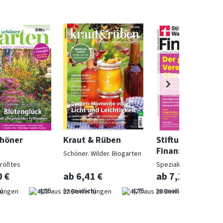
chöner
Kraut & Rüben
Stiftung Warent
Finanzen
Schöner. Wilder. Biogarten
größtes
Spezialist in Geldsach
gazin
0 €
ab 6,41 €
ab 7,10 €
)
4,55
(monatlich)
4,75
(monatlich)