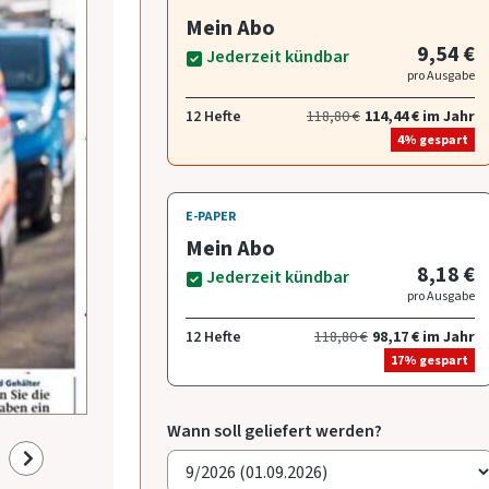
Mein Abo
9,54 €
Jederzeit kündbar
pro Ausgabe
12 Hefte
118,80 €
114,44 € im Jahr
4% gespart
E-PAPER
Mein Abo
8,18 €
Jederzeit kündbar
pro Ausgabe
12 Hefte
118,80 €
98,17 € im Jahr
17% gespart
Wann soll geliefert werden?