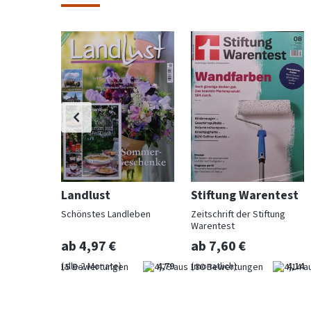
Landlust
Stiftung Warentest
 Beet und
Schönstes Landleben
Zeitschrift der Stiftung
Warentest
ab 4,97 €
ab 7,60 €
4,73
(alle 2 Monate)
4,79
(monatlich)
4,14