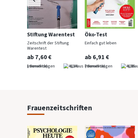
rentest
Stiftung Warentest
Öko-Test
Zeitschrift der Stiftung
Einfach gut leben
e
Warentest
ab 7,60 €
ab 6,91 €
 Stiftung
nzen
5,00
(monatlich)
4,14
(monatlich)
4,36
Frauenzeitschriften