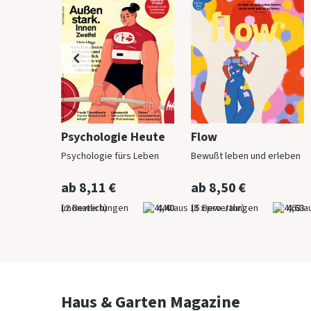
h
Psychologie Heute
Flow
Psychologie fürs Leben
Bewußt leben und erleben
ab 8,11 €
ab 8,50 €
4,83
(monatlich)
4,40
(8 x pro Jahr)
4,63
Haus & Garten Magazine