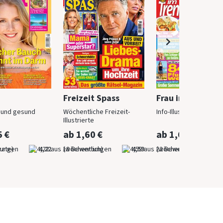
Freizeit Spass
Frau im Trend
n und gesund
Wöchentliche Freizeit-
Info-Illustrierte für Fr
Illustrierte
5 €
ab 1,60 €
ab 1,60 €
nate)
4,22
(wöchentlich)
4,59
(wöchentlich)