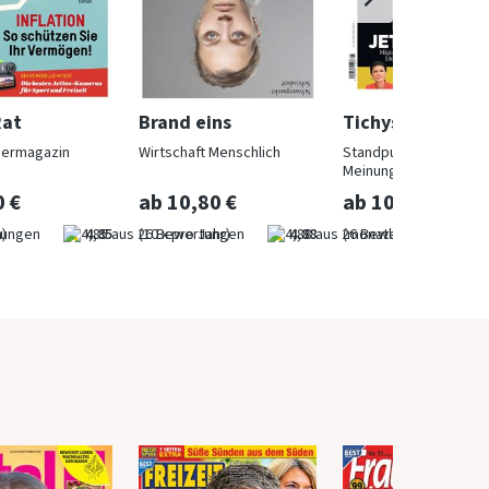
Rat
Brand eins
Tichys Einblick
hermagazin
Wirtschaft Menschlich
Standpunkte und
Meinungen
0 €
ab 10,80 €
ab 10,00 €
)
4,85
(10 x pro Jahr)
4,88
(monatlich)