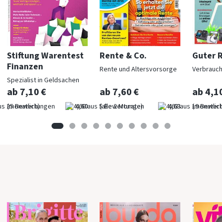
Stiftung Warentest
Rente & Co.
Guter 
Finanzen
Rente und Altersvorsorge
Verbrauc
Spezialist in Geldsachen
ab 7,10 €
ab 7,60 €
ab 4,1
(monatlich)
4,60
(alle 2 Monate)
4,63
(monatlich