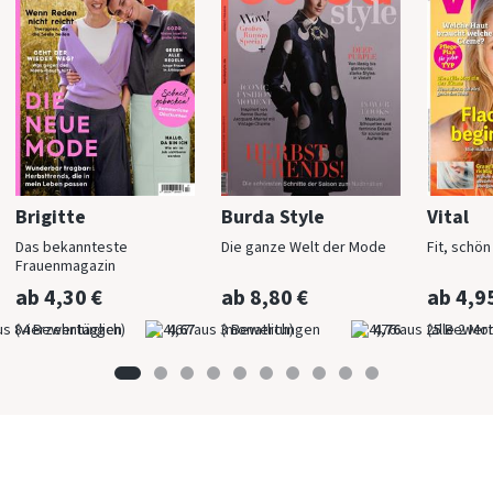
Brigitte
Burda Style
Vital
Das bekannteste
Die ganze Welt der Mode
Fit, schö
Frauenmagazin
ab 4,30 €
ab 8,80 €
ab 4,9
(vierzehntäglich)
4,67
(monatlich)
4,76
(alle 2 Mo