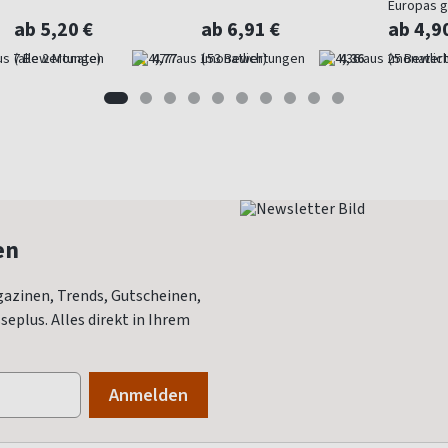
Europas 
Gartenma
ab 5,20 €
ab 6,91 €
ab 4,9
(alle 2 Monate)
4,77
(monatlich)
4,36
(monatlich
en
azinen, Trends, Gutscheinen,
eplus. Alles direkt in Ihrem