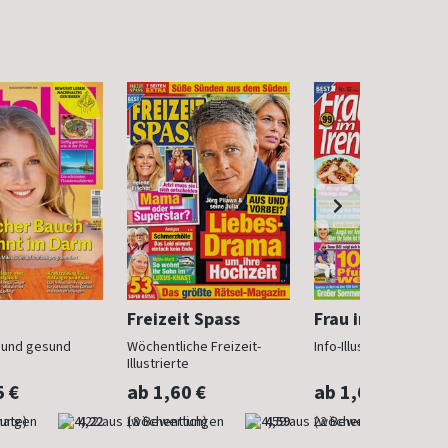
Freizeit Spass
Frau im Trend
n und gesund
Wöchentliche Freizeit-
Info-Illustrierte für Fr
Illustrierte
5 €
ab 1,60 €
ab 1,60 €
nate)
4,22
(wöchentlich)
4,59
(wöchentlich)