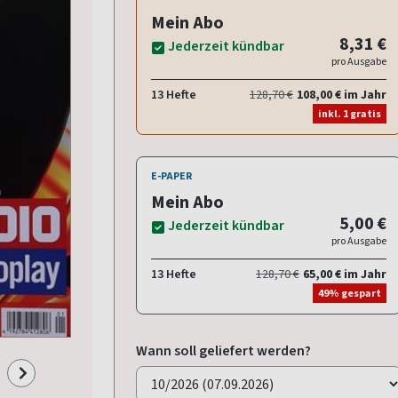
Mein Abo
8,31 €
Jederzeit kündbar
pro Ausgabe
13 Hefte
128,70 €
108,00 € im Jahr
inkl. 1 gratis
E-PAPER
Mein Abo
5,00 €
Jederzeit kündbar
pro Ausgabe
13 Hefte
128,70 €
65,00 € im Jahr
49% gespart
Wann soll geliefert werden?