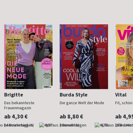
Brigitte
Burda Style
Vital
Das bekannteste
Die ganze Welt der Mode
Fit, schö
Frauenmagazin
ab 4,30 €
ab 8,80 €
ab 4,9
(vierzehntäglich)
4,67
(monatlich)
4,76
(alle 2 Mo