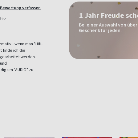
Bewertung verfassen
1 Jahr Freude sc
Bei einer Auswahl von über 
Geschenk für jeden.
rmativ - wenn man "Hifi-
 finde ich die
sgearbeitet werden.
 und
ndig um "AUDIO" zu