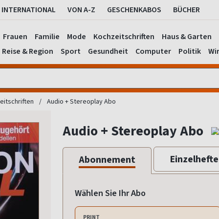
INTERNATIONAL
VON A-Z
GESCHENKABOS
BÜCHER
Frauen
Familie
Mode
Kochzeitschriften
Haus & Garten
Reise & Region
Sport
Gesundheit
Computer
Politik
Wir
eitschriften
Audio + Stereoplay Abo
Audio + Stereoplay Abo
Einzelhefte
Abonnement
Wählen Sie Ihr Abo
PRINT