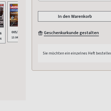
In den Warenkorb
005/2026
003/2026
002/2026
001/
Geschenkurkunde gestalten
004/2026
6
13.04.2026
09.02.2026
12.01.2026
08.12
09.03.2026
26
Sie möchten ein einzelnes Heft bestelle