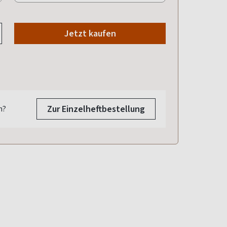
Jetzt kaufen
2026
012/2025
011/2025
.2025
10.11.2025
13.10.2025
Zur Einzelheftbestellung
n?