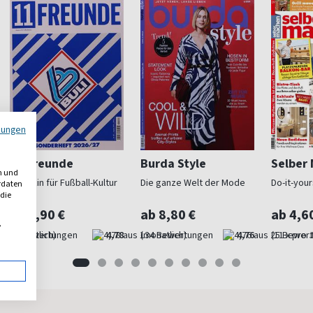
mungen
11 Freunde
Burda Style
Selber
n und
Magazin für Fußball-Kultur
Die ganze Welt der Mode
Do-it-your
erdaten
 die
ab 6,90 €
ab 8,80 €
ab 4,6
,
(monatlich)
4,78
(monatlich)
4,76
(11 x pro 