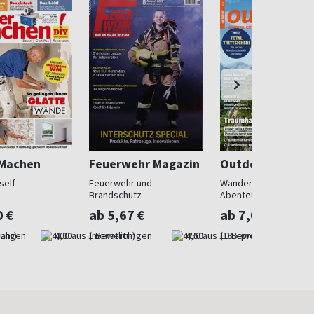
 Machen
Feuerwehr Magazin
Outdoor
self
Feuerwehr und
Wandern, Reisen,
Brandschutz
Abenteuer
0 €
ab 5,67 €
ab 7,08 €
Jahr)
4,00
(monatlich)
4,50
(13 x pro Jahr)