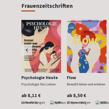
Frauenzeitschriften
h
Psychologie Heute
Flow
Psychologie fürs Leben
Bewußt leben und erleben
ab 8,11 €
ab 8,50 €
4,83
(monatlich)
4,40
(8 x pro Jahr)
4,63