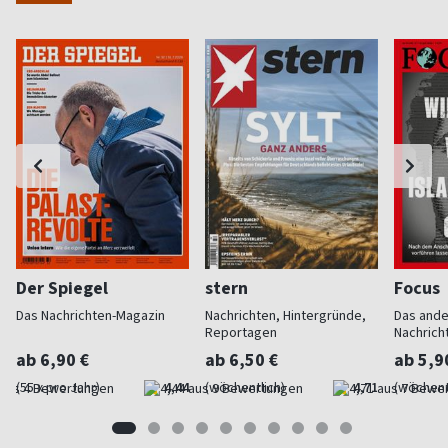
Der Spiegel
stern
Focus
Das Nachrichten-Magazin
Nachrichten, Hintergründe,
Das and
Reportagen
Nachrich
ab 6,90 €
ab 6,50 €
ab 5,9
(55 x pro Jahr)
4,44
(wöchentlich)
4,71
(wöchent