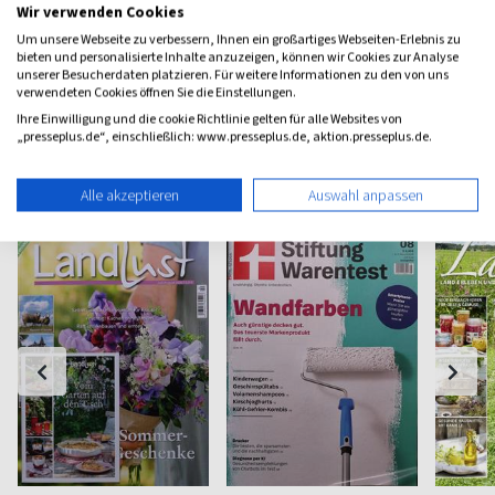
Wir verwenden Cookies
(monatlich)
4,40
(8 x pro Jahr)
4,63
(vierzehn
Um unsere Webseite zu verbessern, Ihnen ein großartiges Webseiten-Erlebnis zu
bieten und personalisierte Inhalte anzuzeigen, können wir Cookies zur Analyse
unserer Besucherdaten platzieren. Für weitere Informationen zu den von uns
verwendeten Cookies öffnen Sie die Einstellungen.
Ihre Einwilligung und die cookie Richtlinie gelten für alle Websites von
„presseplus.de“, einschließlich: www.presseplus.de, aktion.presseplus.de.
Haus & Garten Magazine
Alle akzeptieren
Auswahl anpassen