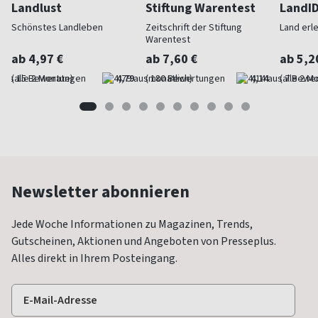
Landlust
Stiftung Warentest
LandI
Schönstes Landleben
Zeitschrift der Stiftung
Land erl
Warentest
ab 4,97 €
ab 7,60 €
ab 5,2
(alle 2 Monate)
4,79
(monatlich)
4,14
(alle 2 M
Newsletter abonnieren
Jede Woche Informationen zu Magazinen, Trends,
Gutscheinen, Aktionen und Angeboten von Presseplus.
Alles direkt in Ihrem Posteingang.