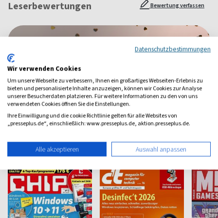
Leserbewertungen
Bewertung verfassen
1 Jahr Freude schenken!
Datenschutzbestimmungen
Bei einer Auswahl von über 1.800 Magazinen finden Sie das
Wir verwenden Cookies
richtige Geschenk für jeden.
Um unsere Webseite zu verbessern, Ihnen ein großartiges Webseiten-Erlebnis zu
zum Geschenkabo-Finder
bieten und personalisierte Inhalte anzuzeigen, können wir Cookies zur Analyse
unserer Besucherdaten platzieren. Für weitere Informationen zu den von uns
verwendeten Cookies öffnen Sie die Einstellungen.
Ihre Einwilligung und die cookie Richtlinie gelten für alle Websites von
„presseplus.de“, einschließlich: www.presseplus.de, aktion.presseplus.de.
Weitere Computer-Magazine
Alle akzeptieren
Auswahl anpassen