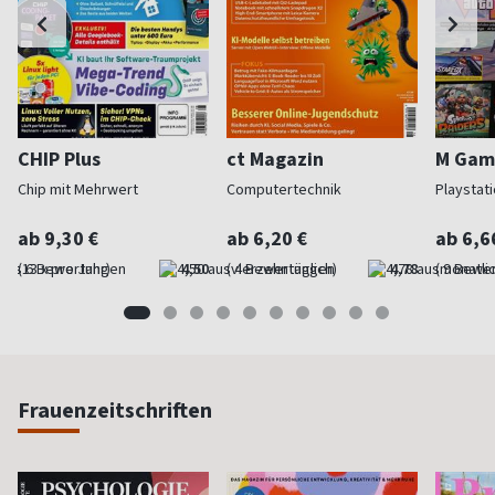
CHIP Plus
ct Magazin
M Gam
Chip mit Mehrwert
Computertechnik
Playstat
ab 9,30 €
ab 6,20 €
ab 6,6
(13 x pro Jahr)
4,50
(vierzehntäglich)
4,78
(monatlic
Frauenzeitschriften