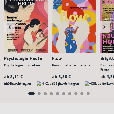
Psychologie Heute
Flow
Brigit
Psychologie fürs Leben
Bewußt leben und erleben
Das bek
Frauenm
ab 8,11 €
ab 8,50 €
ab 4,3
(monatlich)
4,40
(8 x pro Jahr)
4,63
(vierzehn