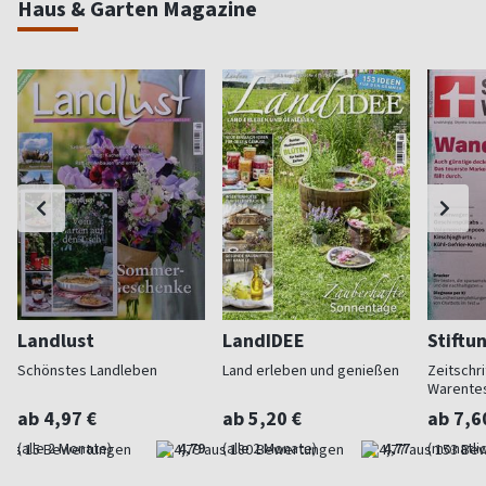
Haus & Garten Magazine
Landlust
LandIDEE
Stiftu
Schönstes Landleben
Land erleben und genießen
Zeitschri
Warente
ab 4,97 €
ab 5,20 €
ab 7,6
(alle 2 Monate)
4,79
(alle 2 Monate)
4,77
(monatlic