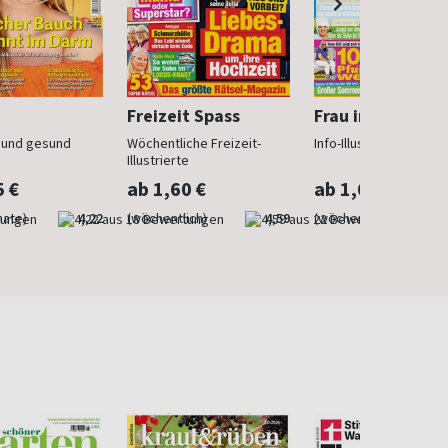
Freizeit Spass
Frau im Trend
n und gesund
Wöchentliche Freizeit-
Info-Illustrierte für Fr
Illustrierte
5 €
ab 1,60 €
ab 1,60 €
nate)
4,22
(wöchentlich)
4,59
(wöchentlich)