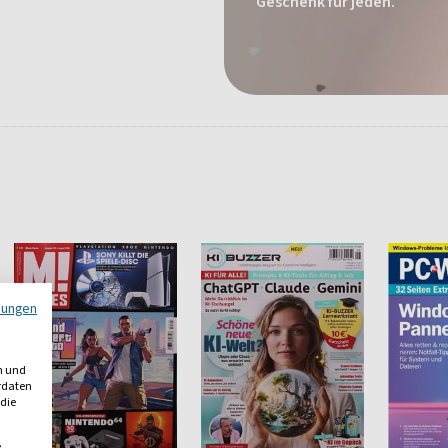
Geschenk für jeden.
mungen
n und
erdaten
 die
,