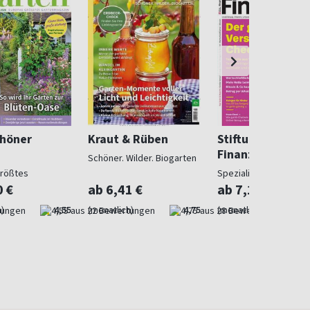
chöner
Kraut & Rüben
Stiftung Warent
Finanzen
Schöner. Wilder. Biogarten
größtes
Spezialist in Geldsach
gazin
0 €
ab 6,41 €
ab 7,10 €
)
4,55
(monatlich)
4,75
(monatlich)