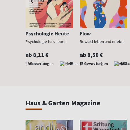
h
Psychologie Heute
Flow
Psychologie fürs Leben
Bewußt leben und erleben
ab 8,11 €
ab 8,50 €
4,83
(monatlich)
4,40
(8 x pro Jahr)
4,63
Haus & Garten Magazine