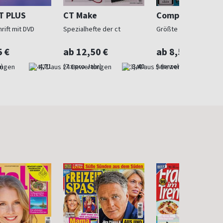
T PLUS
CT Make
Computer Bild 
rift mit DVD
Spezialhefte der ct
Größte Computerzeit
5 €
ab 12,50 €
ab 8,50 €
)
4,71
(7 x pro Jahr)
3,40
(vierzehntäglich)