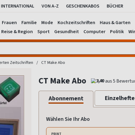
INTERNATIONAL
VON A-Z
GESCHENKABOS
BÜCHER
Frauen
Familie
Mode
Kochzeitschriften
Haus & Garten
Reise & Region
Sport
Gesundheit
Computer
Politik
Wir
erten Zeitschriften
CT Make Abo
CT Make Abo
3,40
Einzelhefte
Abonnement
Wählen Sie Ihr Abo
PRINT