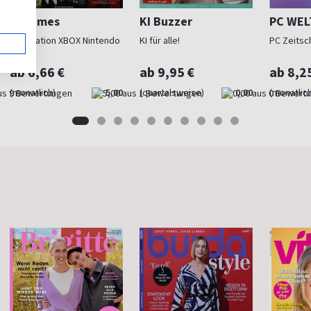
M Games
KI Buzzer
PC WEL
Playstation XBOX Nintendo
KI für alle!
PC Zeitsch
ab 6,66 €
ab 9,95 €
ab 8,2
(monatlich)
5,00
(quartalsweise)
0,00
(monatlich