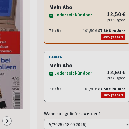
Mein Abo
12,50 €
Jederzeit kündbar
pro Ausgabe
7 Hefte
101,50 €
87,50 € im Jahr
14% gespart
E-PAPER
Mein Abo
12,50 €
Jederzeit kündbar
pro Ausgabe
7 Hefte
101,50 €
87,50 € im Jahr
14% gespart
Wann soll geliefert werden?