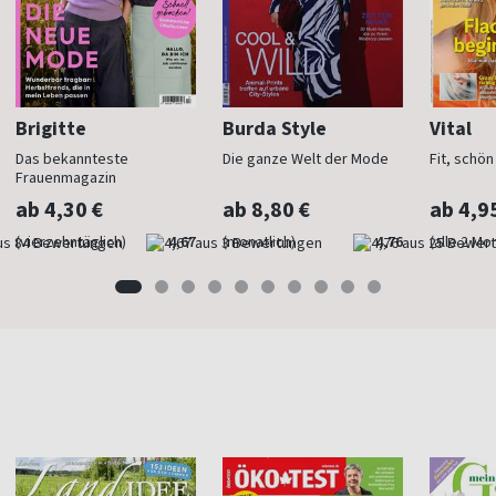
Brigitte
Burda Style
Vital
Das bekannteste
Die ganze Welt der Mode
Fit, schö
Frauenmagazin
ab 4,30 €
ab 8,80 €
ab 4,9
(vierzehntäglich)
4,67
(monatlich)
4,76
(alle 2 Mo