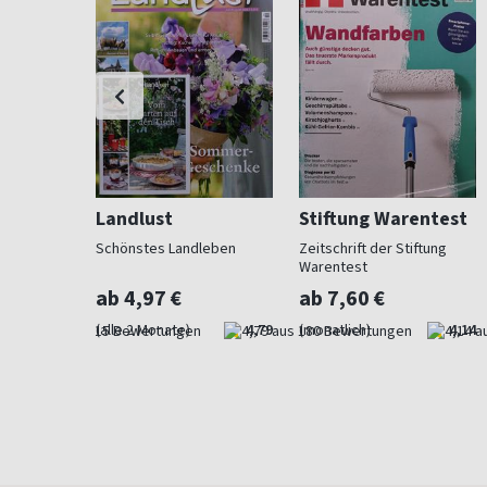
Landlust
Stiftung Warentest
 Beet und
Schönstes Landleben
Zeitschrift der Stiftung
Warentest
ab 4,97 €
ab 7,60 €
4,73
(alle 2 Monate)
4,79
(monatlich)
4,14