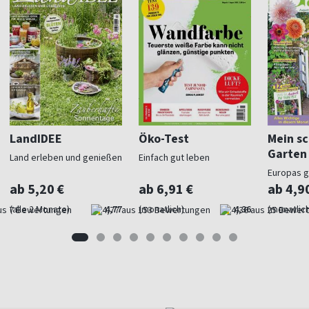
LandIDEE
Öko-Test
Mein s
Garten
Land erleben und genießen
Einfach gut leben
Europas 
Gartenma
ab 5,20 €
ab 6,91 €
ab 4,9
(alle 2 Monate)
4,77
(monatlich)
4,36
(monatlich