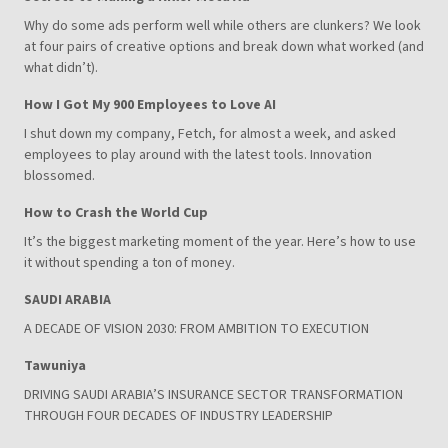
Why do some ads perform well while others are clunkers? We look
at four pairs of creative options and break down what worked (and
what didn’t).
How I Got My 900 Employees to Love AI
I shut down my company, Fetch, for almost a week, and asked
employees to play around with the latest tools. Innovation
blossomed.
How to Crash the World Cup
It’s the biggest marketing moment of the year. Here’s how to use
it without spending a ton of money.
SAUDI ARABIA
A DECADE OF VISION 2030: FROM AMBITION TO EXECUTION
Tawuniya
DRIVING SAUDI ARABIA’S INSURANCE SECTOR TRANSFORMATION
THROUGH FOUR DECADES OF INDUSTRY LEADERSHIP