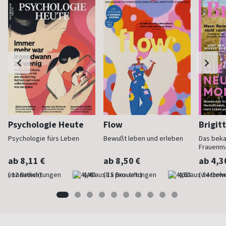
Psychologie Heute
Flow
Brigit
Psychologie fürs Leben
Bewußt leben und erleben
Das bek
Frauenm
ab 8,11 €
ab 8,50 €
ab 4,3
(monatlich)
4,40
(8 x pro Jahr)
4,63
(vierzehn