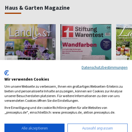
Haus & Garten Magazine
Datenschutzbestimmungen
Wir verwenden Cookies
Um unsere Webseite zu verbessern, Ihnen ein großartiges Webseiten-Erlebnis zu
bieten und personalisierte Inhalte anzuzeigen, können wir Cookies zur Analyse
unserer Besucherdaten platzieren. Für weitere Informationen zu den von uns
Landlust
Stiftung Warentest
LandI
verwendeten Cookies öffnen Sie die Einstellungen.
Schönstes Landleben
Zeitschrift der Stiftung
Land erl
Ihre Einwilligung und die cookie Richtlinie gelten für alle Websites von
Warentest
„presseplus.de“, einschließlich: www.presseplus.de, aktion.presseplus.de.
ab 4,97 €
ab 7,60 €
ab 5,2
(alle 2 Monate)
4,79
(monatlich)
4,14
(alle 2 M
Alle akzeptieren
Auswahl anpassen