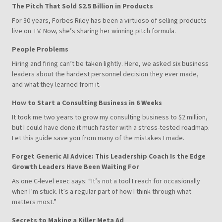
The Pitch That Sold $2.5 Billion in Products
For 30 years, Forbes Riley has been a virtuoso of selling products
live on TV. Now, she’s sharing her winning pitch formula.
People Problems
Hiring and firing can’t be taken lightly. Here, we asked six business
leaders about the hardest personnel decision they ever made,
and what they learned from it.
How to Start a Consulting Business in 6 Weeks
It took me two years to grow my consulting business to $2 million,
but I could have done it much faster with a stress-tested roadmap.
Let this guide save you from many of the mistakes I made.
Forget Generic AI Advice: This Leadership Coach Is the Edge
Growth Leaders Have Been Waiting For
As one C-level exec says: “It’s not a tool I reach for occasionally
when I’m stuck. It’s a regular part of how I think through what
matters most.”
Secrets to Making a Killer Meta Ad