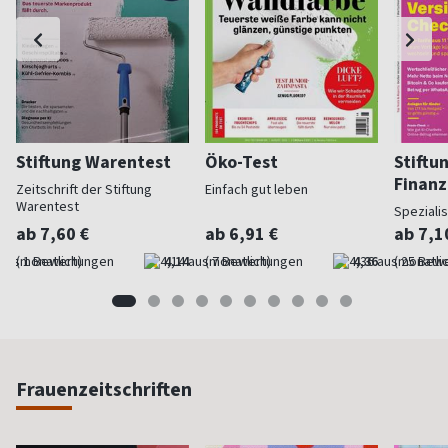
Stiftung Warentest
Öko-Test
Stiftu
Finan
Zeitschrift der Stiftung
Einfach gut leben
Warentest
Speziali
ab 7,60 €
ab 6,91 €
ab 7,1
(monatlich)
4,14
(monatlich)
4,36
(monatlic
Frauenzeitschriften