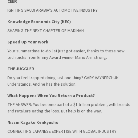
CEER
IGNITING SAUDI ARABIA’S AUTOMOTIVE INDUSTRY
Knowledge Economic City (KEC)
SHAPING THE NEXT CHAPTER OF MADINAH
Speed Up Your Work
Your summertime to-do list just got easier, thanks to these new
tech picks from Emmy Award winner Mario Armstrong.
THE JUGGLER
Do you feel trapped doing just one thing? GARY VAYNERCHUK
understands. And he has the solution.
What Happens When You Return a Product?
THE ANSWER: You become part of a $1 trillion problem, with brands
and retailers eating the loss. But help is on the way.
Nissin Kagaku Kenkyusho
CONNECTING JAPANESE EXPERTISE WITH GLOBAL INDUSTRY