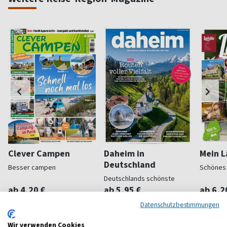
Clever Campen
Daheim in
Mein L
Deutschland
Besser campen
Schönes
Deutschlands schönste
Seiten
ab 4,20 €
ab 5,95 €
ab 6,2
(5 x pro Jahr)
4,80
(alle 2 Monate)
4,20
(alle 2 M
Datenschutzbestimmungen
Wir verwenden Cookies