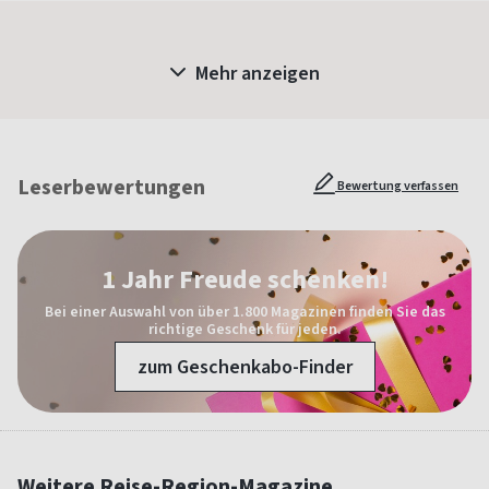
Mehr anzeigen
Leserbewertungen
Bewertung verfassen
1 Jahr Freude schenken!
Bei einer Auswahl von über 1.800 Magazinen finden Sie das
richtige Geschenk für jeden.
zum Geschenkabo-Finder
Weitere Reise-Region-Magazine