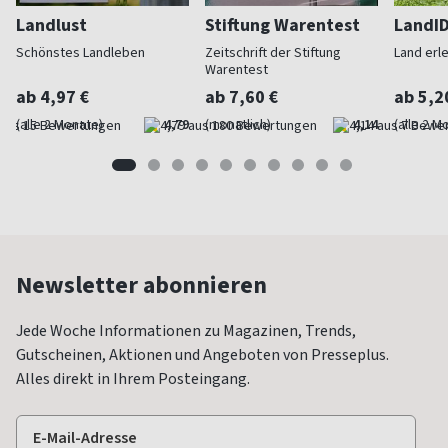
Landlust
Stiftung Warentest
LandI
Schönstes Landleben
Zeitschrift der Stiftung
Land erl
Warentest
ab 4,97 €
ab 7,60 €
ab 5,2
(alle 2 Monate)
4,79
(monatlich)
4,14
(alle 2 M
Newsletter abonnieren
Jede Woche Informationen zu Magazinen, Trends,
Gutscheinen, Aktionen und Angeboten von Presseplus.
Alles direkt in Ihrem Posteingang.