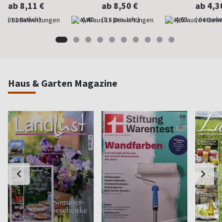
ab 8,11 €
ab 8,50 €
ab 4,3
(monatlich)
4,40
(8 x pro Jahr)
4,63
(vierzehn
Haus & Garten Magazine