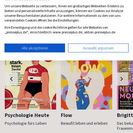
Um unsere Webseite zu verbessern, Ihnen ein großartiges Webseiten-Erlebnis zu
bieten und personalisierte Inhalte anzuzeigen, können wir Cookies zur Analyse
unserer Besucherdaten platzieren. Für weitere Informationen zu den von uns
verwendeten Cookies öffnen Sie die Einstellungen.
Frauenzeitschriften
Ihre Einwilligung und die cookie Richtlinie gelten für alle Websites von
„presseplus.de“, einschließlich: www.presseplus.de, aktion.presseplus.de.
Alle akzeptieren
Auswahl anpassen
Psychologie Heute
Flow
Brigit
Psychologie fürs Leben
Bewußt leben und erleben
Das bek
Frauenm