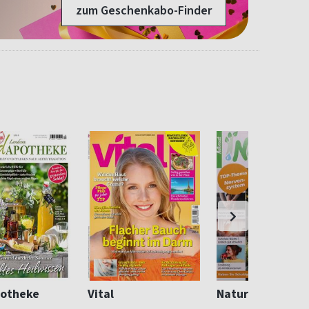
zum Geschenkabo-Finder
otheke
Vital
Naturarzt