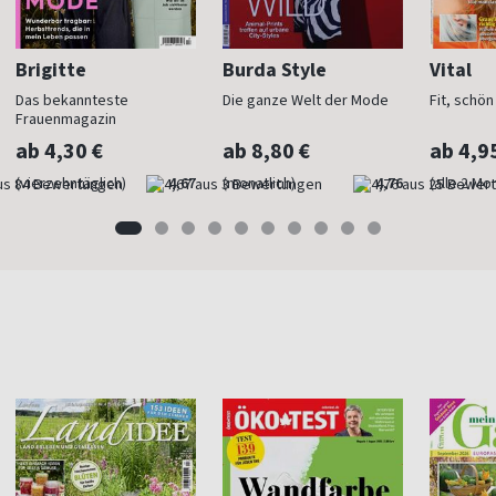
Brigitte
Burda Style
Vital
Das bekannteste
Die ganze Welt der Mode
Fit, schö
Frauenmagazin
ab 4,30 €
ab 8,80 €
ab 4,9
(vierzehntäglich)
4,67
(monatlich)
4,76
(alle 2 Mo