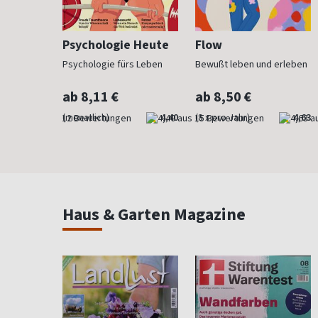
h
Psychologie Heute
Flow
Psychologie fürs Leben
Bewußt leben und erleben
ab 8,11 €
ab 8,50 €
4,83
(monatlich)
4,40
(8 x pro Jahr)
4,63
Haus & Garten Magazine