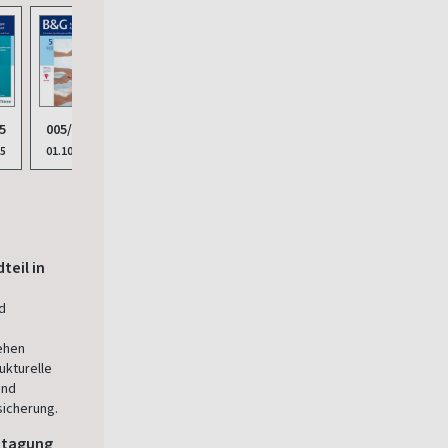
5
005/2025
004/2025
25
01.10.2025
19.08.2025
teil in
d
tehen
ukturelle
und
icherung.
htagung