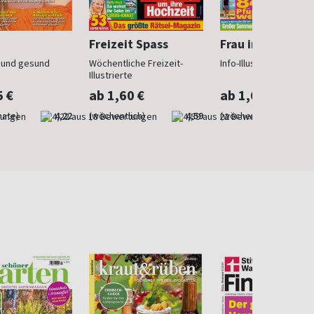
Freizeit Spass
Frau im Trend
n und gesund
Wöchentliche Freizeit-
Info-Illustrierte für Fr
Illustrierte
5 €
ab 1,60 €
ab 1,60 €
nate)
4,22
(wöchentlich)
4,59
(wöchentlich)