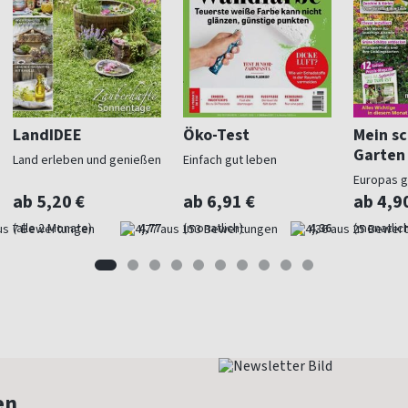
LandIDEE
Öko-Test
Mein s
Garten
Land erleben und genießen
Einfach gut leben
Europas 
Gartenma
ab 5,20 €
ab 6,91 €
ab 4,9
(alle 2 Monate)
4,77
(monatlich)
4,36
(monatlich
en