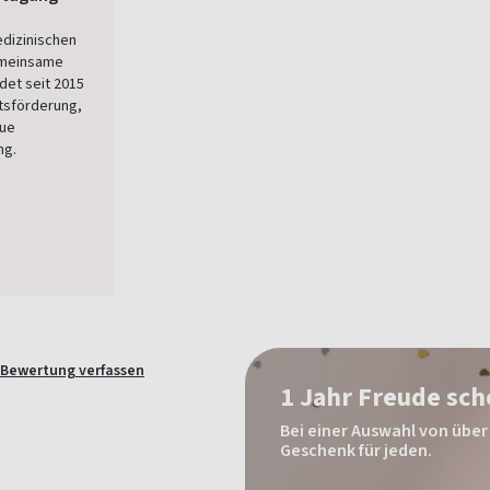
edizinischen
gemeinsame
et seit 2015
ätsförderung,
eue
ng.
Bewertung verfassen
1 Jahr Freude sc
Bei einer Auswahl von über 
Geschenk für jeden.