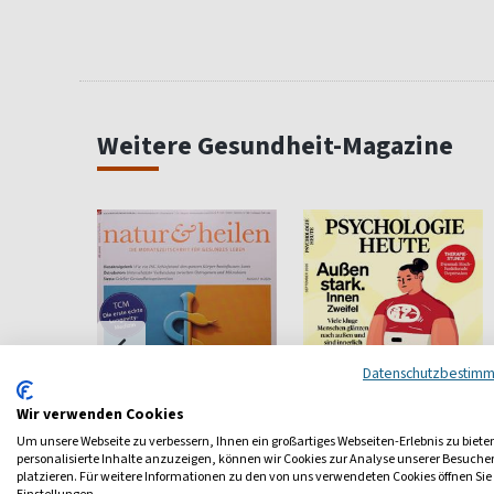
Weitere Gesundheit-Magazine
Datenschutzbestim
Wir verwenden Cookies
Um unsere Webseite zu verbessern, Ihnen ein großartiges Webseiten-Erlebnis zu biete
personalisierte Inhalte anzuzeigen, können wir Cookies zur Analyse unserer Besuch
er Der
Natur & Heilen
Psychologie Heute
platzieren. Für weitere Informationen zu den von uns verwendeten Cookies öffnen Sie