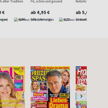
h alter Tradition
Fit, schön und gesund
Natürliche Heilmetho
0 €
ab 4,95 €
ab 5,00 €
weise)
4,84
(alle 2 Monate)
4,22
(monatlich)