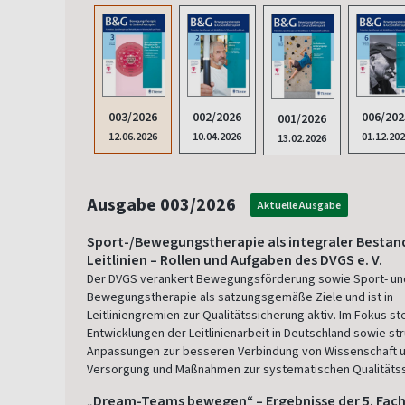
003/2026
002/2026
006/202
001/2026
12.06.2026
10.04.2026
01.12.20
13.02.2026
Ausgabe 003/2026
Aktuelle Ausgabe
Sport-/Bewegungstherapie als integraler Bestand
Leitlinien – Rollen und Aufgaben des DVGS e. V.
Der DVGS verankert Bewegungsförderung sowie Sport- un
Bewegungstherapie als satzungsgemäße Ziele und ist in
Leitliniengremien zur Qualitätssicherung aktiv. Im Fokus s
Entwicklungen der Leitlinienarbeit in Deutschland sowie str
Anpassungen zur besseren Verbindung von Wissenschaft 
Versorgung und Maßnahmen zur systematischen Qualitätss
„Dream-Teams bewegen“ – Ergebnisse der 5. Fac