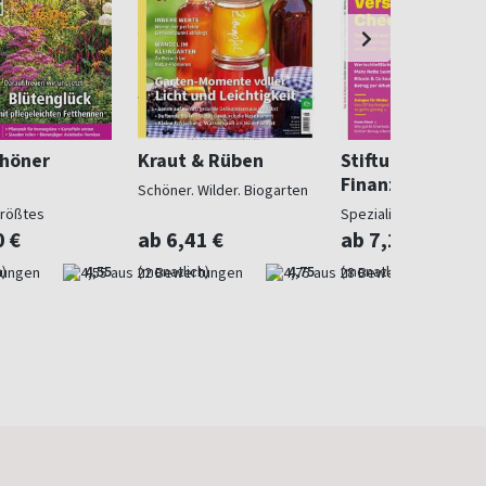
chöner
Kraut & Rüben
Stiftung Warent
Finanzen
Schöner. Wilder. Biogarten
größtes
Spezialist in Geldsach
gazin
0 €
ab 6,41 €
ab 7,10 €
)
4,55
(monatlich)
4,75
(monatlich)