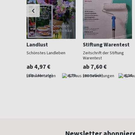
Landlust
Stiftung Warentest
 Beet und
Schönstes Landleben
Zeitschrift der Stiftung
Warentest
ab 4,97 €
ab 7,60 €
4,73
(alle 2 Monate)
4,79
(monatlich)
4,14
Newsletter abonnier