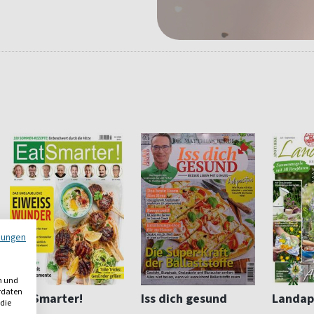
mungen
n und
erdaten
Eat Smarter!
Iss dich gesund
Landap
 die