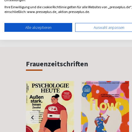
Einstellungen.
Naturheilkunde
Psychologie fürs Leben
Ihre Einwilligung und die cookie Richtlinie gelten für alle Websites von „presseplus.de“
Pflege
einschließlich: www.presseplus.de, aktion.presseplus.de.
ab 4,95 €
ab 8,11 €
4,50
(monatlich)
4,84
(monatlich)
4,40
Alle akzeptieren
Auswahl anpassen
Frauenzeitschriften