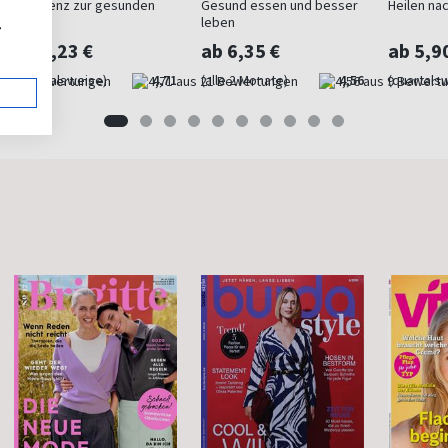
Referenz zur gesunden
Gesund essen und besser
Heilen nac
Küche
leben
,
ab 5,23 €
ab 6,35 €
ab 5,9
(quartalsweise)
4,71
(alle 2 Monate)
4,56
(quartals