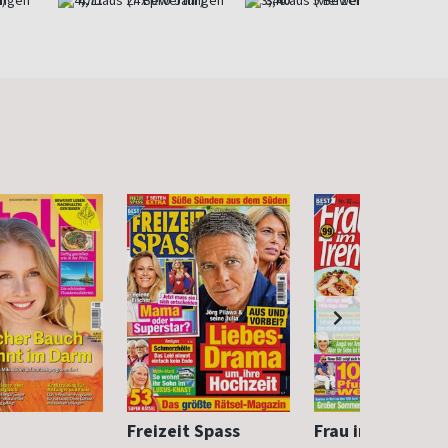
)
4,71
(7 x pro Jahr)
3,40
(vierzehntäglich)
Freizeit Spass
Frau im Trend