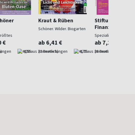
chöner
Kraut & Rüben
Stiftung Warent
Finanzen
Schöner. Wilder. Biogarten
größtes
Spezialist in Geldsach
gazin
0 €
ab 6,41 €
ab 7,10 €
)
4,55
(monatlich)
4,75
(monatlich)