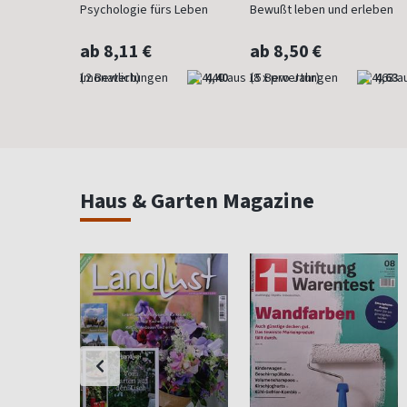
Psychologie fürs Leben
Bewußt leben und erleben
ab 8,11 €
ab 8,50 €
4,83
(monatlich)
4,40
(8 x pro Jahr)
4,63
Haus & Garten Magazine