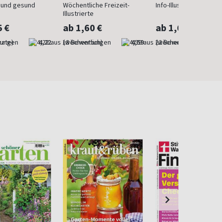
n und gesund
Wöchentliche Freizeit-
Info-Illustrierte für Fr
Illustrierte
5 €
ab 1,60 €
ab 1,60 €
nate)
4,22
(wöchentlich)
4,59
(wöchentlich)