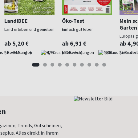
LandIDEE
Öko-Test
Mein s
Garten
Land erleben und genießen
Einfach gut leben
Europas 
Gartenma
ab 5,20 €
ab 6,91 €
ab 4,9
(alle 2 Monate)
4,77
(monatlich)
4,36
(monatlich
en
azinen, Trends, Gutscheinen,
eplus. Alles direkt in Ihrem