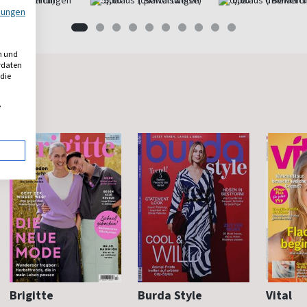
(monatlich)
5,00
(quartalsweise)
0,00
(monatlich
mungen
n und
erdaten
 die
,
Brigitte
Burda Style
Vital