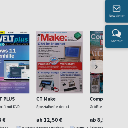
Newsletter
Kontakt
T PLUS
CT Make
Computer Bild 
rift mit DVD
Spezialhefte der ct
Größte Computerzeit
5 €
ab 12,50 €
ab 8,50 €