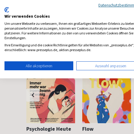
4,33
(13 x pro Jahr)
4,50
(vierzehntäglich)
4,78
Datenschutzbestim
Wir verwenden Cookies
Um unsere Webseite zu verbessern, Ihnen ein großartiges Webseiten-Erlebnis zu biete
personalisierte Inhalte anzuzeigen, können wir Cookies zur Analyse unserer Besuch
platzieren. Für weitere Informationen zu den von uns verwendeten Cookies öffnen Sie
Einstellungen.
Frauenzeitschriften
Ihre Einwilligung und die cookie Richtlinie gelten für alle Websites von „presseplus.de“
einschließlich: www.presseplus.de, aktion.presseplus.de.
Alle akzeptieren
Auswahl anpassen
h
Psychologie Heute
Flow