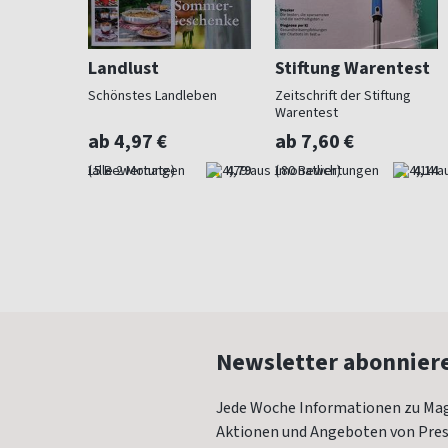
Landlust
Stiftung Warentest
 Beet und
Schönstes Landleben
Zeitschrift der Stiftung
Warentest
ab 4,97 €
ab 7,60 €
4,73
(alle 2 Monate)
4,79
(monatlich)
4,14
Newsletter abonnier
Jede Woche Informationen zu Mag
Aktionen und Angeboten von Press