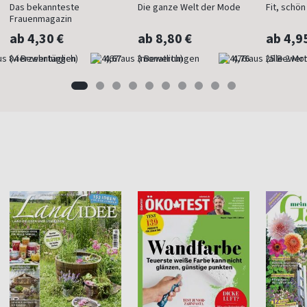
Das bekannteste
Die ganze Welt der Mode
Fit, schö
Frauenmagazin
ab 4,30 €
ab 8,80 €
ab 4,9
(vierzehntäglich)
4,67
(monatlich)
4,76
(alle 2 Mo